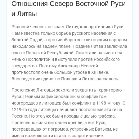
Отношения Северо-Восточной Руси
и Литвы
Рядовой человек не знает Литву, как противника Руси.
Нам известна только борьба русского населения с
Золотой Ордой, а противоборство с литовским народом
находилось на заднем плане. Позднее Литва заключила
союз с Польской Республикой. Они стали называться
Речью Посполитой и выступили против Российского
государства. Поэтому Александр Невский
противостоял очень большой угрозе в XIII веке.
Впоследствии единство Польши и Литвы распалось.
Постепенно Литовцы захотели захватить территорию
Руси. Первым зафиксированным конфликтом
новгородцев и литовцев был конфликт в 1198-м году. С
1219-го года литовцы начинают постоянные атаки на
Россию. Но это уже были походы с целью грабежа.
Постепенно силы литовцев крепли, а вот Русь,
пострадавшая от погромов, устроенных Батыем, не
имела возможности оказать сопротивление.