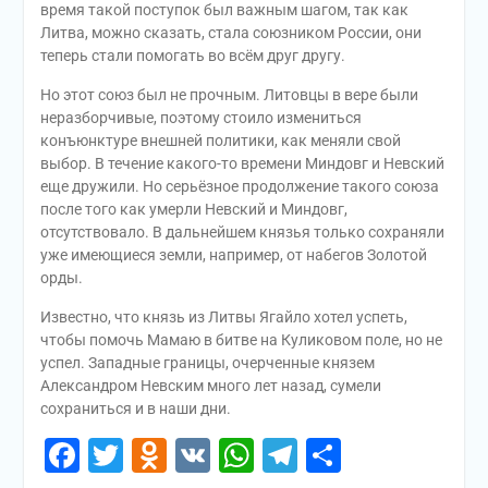
время такой поступок был важным шагом, так как
Литва, можно сказать, стала союзником России, они
теперь стали помогать во всём друг другу.
Но этот союз был не прочным. Литовцы в вере были
неразборчивые, поэтому стоило измениться
конъюнктуре внешней политики, как меняли свой
выбор. В течение какого-то времени Миндовг и Невский
еще дружили. Но серьёзное продолжение такого союза
после того как умерли Невский и Миндовг,
отсутствовало. В дальнейшем князья только сохраняли
уже имеющиеся земли, например, от набегов Золотой
орды.
Известно, что князь из Литвы Ягайло хотел успеть,
чтобы помочь Мамаю в битве на Куликовом поле, но не
успел. Западные границы, очерченные князем
Александром Невским много лет назад, сумели
сохраниться и в наши дни.
Facebook
Twitter
Odnoklassniki
VK
WhatsApp
Telegram
Отправи