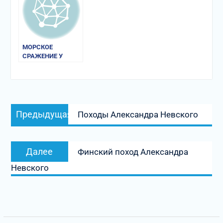
МОРСКОЕ
СРАЖЕНИЕ У
МАЯКА ИСКРЕСТУ
В 1043 г.
Навигация
Предыдущая
Предыдущая
Походы Александра Невского
по
запись:
записям
Следующая
Далее
Финский поход Александра
запись:
Невского