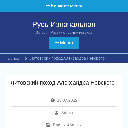
Перейти
Верхнее меню
к
содержимому
Русь Изначальная
История России от самых истоков
Меню
Литовский поход Александра Невского
Главная
Литовский поход Александра Невского
25.07.2022
Admin
Войны и битвы