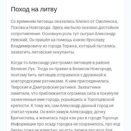
Поход на литву
Со временем литовцы оказались близко от Смоленска,
Пскова и Новгорода. Здесь им было оказано достойное
сопротивление. Основную роль тут сыграл Александр
Невский. Он пришёл на помощь князю Ярославу
Владимировичу из города Торжка, который пытались
захватить литовские оккупанты.
Когда-то Александр уже громил литовцев в районе
Великих Лук. Тогда он правил в Великом Новгороде,
поэтому бить литовцев отправился с дружиной и
новгородскими ратниками. К ним присоединились
Тверские и Дмитровские ратники. Захватчики
заметили, что приближается огромная сила и покинули
захваченные ими города, укрывшись в Торопцевской
крепости. К тому же, сам Александр данный город не
считал чужим. Он взял замуж Александру, дочку
Брячислава, а женилась пара как раз в городе Торопце.
Информации про осаду городка не сохранилось, про ход
битвы тоже не известно, но есть записи про итог боя.