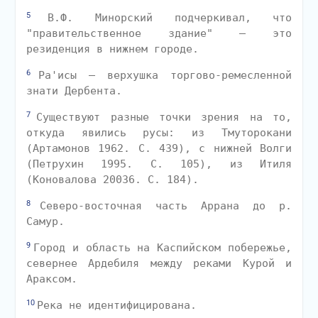
5
В.Ф. Минорский подчеркивал, что
"правительственное здание" — это
резиденция в нижнем городе.
6
Ра'исы — верхушка торгово-ремесленной
знати Дербента.
7
Существуют разные точки зрения на то,
откуда явились русы: из Тмуторокани
(Артамонов 1962. С. 439), с нижней Волги
(Петрухин 1995. С. 105), из Итиля
(Коновалова 20036. С. 184).
8
Северо-восточная часть Аррана до р.
Самур.
9
Город и область на Каспийском побережье,
севернее Ардебиля между реками Курой и
Араксом.
10
Река не идентифицирована.