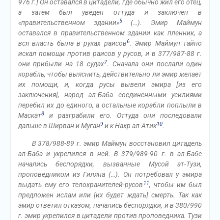
976 г.] Он оставался в цитадели, где обычно жил его отец,
а затем был уведен оттуда и заключен в
5
«правительственном здании»
(…). Эмир Маймун
оставался в правительственном здании как пленник, а
6
вся власть была в руках раисов
. Эмир Маймун тайно
искал помощи против раисов у русов, и в 377/987-88 г.
7
они прибыли на 18 судах
. Сначала они послали один
корабль, чтобы выяснить, действительно ли эмир желает
их помощи, и, когда русы вывели эмира [из его
заключения], народ ал-Баба соединенными усилиями
перебил их до единого, а остальные корабли поплыли в
8
Маскат
и разграбили его. Оттуда они последовали
9
10
дальше в Ширван и Муган
и к Нахр ал-Атик
.
В 378/988-89 г. эмир Маймун восстановил цитадель
ал-Баба и укрепился в ней. В 379/989-90 г. в ал-Бабе
начались беспорядки, вызванные Мусой ат-Тузи,
проповедником из Гиляна (…). Он потребовал у эмира
11
выдать ему его телохранителей-русов
, чтобы им был
предложен ислам или [их будет ждать] смерть. Так как
эмир ответил отказом, начались беспорядки, и в 380/990
г. эмир укрепился в цитадели против проповедника. Тузи