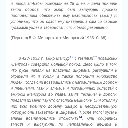
и народ ал-Бабы осаждали ее 28 дней, и дела приняли
такой оборот, что эмир был вынужден просить
проповедника обеспечить ему безопасность (аман)
[с
условием], что он сдаст ему цитадель, а сам со своими
гуламами уйдет в Табаристан, что и было разрешено.
(Перевод В.Ф. Минорского: Минорский 1963. С. 68)
12
13
В 423/1032 г. эмир Мансур
с газиями
исламских
«центров» совершил большой поход. Дело было в том,
что русы напали на владения Ширвана, разрушили и
ограбили их и убили, а также полонили множество
людей. Когда они возвращались с награбленным добром
и пленными, гази и ал-Баба и пограничных областей с
эмиром Мансуром во главе, заняв теснины и дороги,
предали их мечу, так что спаслись немногие. Они отняли у
них всю военную добычу, живую и неодушевленную,
которую они захватили в Ширване. [После этого] русы и
14
аланы вознамерились отомстить
. Они собрались
вместе и выступили по направлению ал-Баба и