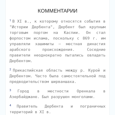
КОММЕНТАРИИ
1
В XI в., к которому относятся события в
"Истории Дербента", Дербент был крупным
торговым портом на Каспии. Он стал
форпостом ислама, поскольку с 869 г. им
управляли хашимиты — местная династия
арабского происхождения. Соседние
правители неоднократно пытались овладеть
Дербентом.
2
Прикаспийская область между р. Курой и
Дербентом. Часто была самостоятельной под
предводительством ширваншаха.
3
Город в местности Оренкала в
Азербайджане. Был разрушен монголами.
4
Правитель Дербента и пограничных
территорий в XI в.