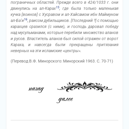
пограничных областей. Прежде всего в 424/1033 г. они
15
двинулись на ал-Карах
, где была только маленькая
кучка [воинов] с Хусравом и ал-Хайсамом ибн Маймуном
16
ал-Ба’и
, раисом дубильщиков. [Последний ?] с помощью
карахцев сразился (с ними), и господь даровал победу
над мусульманами, которые перебили множество аланов
и русов. Властитель аланов был силой отражен от ворот
Караха, и навсегда были прекращены притязания
неверных на эти исламские «центры».
(Перевод В.Ф. Минорского: Минорский 1963. С. 70-71)