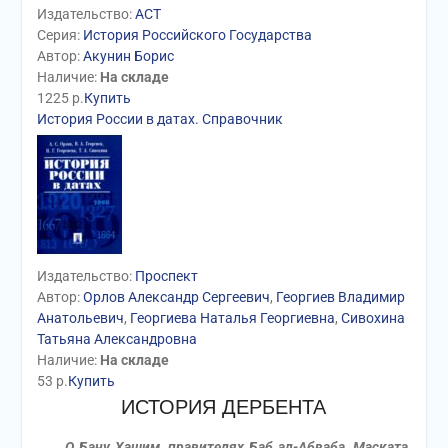
Издательство:
АСТ
Серия:
История Российского Государства
Автор:
Акунин Борис
Наличие:
На складе
1225
р.
Купить
История России в датах. Справочник
Издательство:
Проспект
Автор:
Орлов Александр Сергеевич
,
Георгиев Владимир
Анатольевич
,
Георгиева Наталья Георгиевна
,
Сивохина
Татьяна Александровна
Наличие:
На складе
53
р.
Купить
ИСТОРИЯ ДЕРБЕНТА
О Бану Хашим, правителях Баб ал-Абваба, Маската,