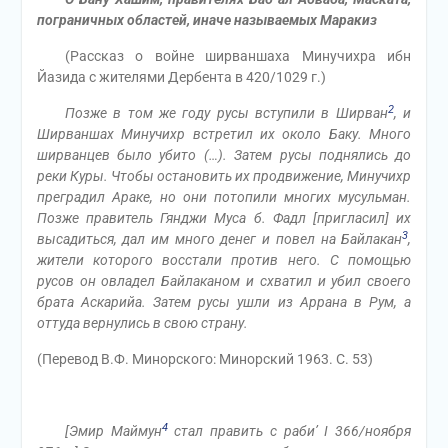
пограничных областей, иначе называемых Маракиз
(Рассказ о войне ширваншаха Минучихра ибн
Йазида с жителями Дербента в 420/1029 г.)
2
Позже в том же году русы вступили в Ширван
, и
Ширваншах Минучихр встретил их около Баку. Много
ширванцев было убито (…). Затем русы поднялись до
реки Куры. Чтобы остановить их продвижение, Минучихр
преградил Араке, но они потопили многих мусульман.
Позже правитель Гянджи Муса б. Фадл [пригласил] их
3
высадиться, дал им много денег и повел на Байлакан
,
жители которого восстали против него. С помощью
русов он овладел Байлаканом и схватил и убил своего
брата Аскарийа. Затем русы ушли из Аррана в Рум, а
оттуда вернулись в свою страну.
(Перевод В.Ф. Минорского: Минорский 1963. С. 53)
4
[Эмир Маймун
стал править с раби’ I 366/ноября