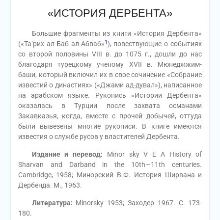
«ИСТОРИЯ ДЕРБЕНТА»
Большие фрагменты из книги «История Дербента»
1
(«Та’рих ал-Баб ал-Абваб»
), повествующие о событиях
со второй половины VIII в. до 1075 г., дошли до нас
благодаря турецкому ученому XVII в. Мюнеджжим-
баши, который включил их в свое сочинение «Собрание
известий о династиях» («Джами ад-дувал»), написанное
на арабском языке. Рукопись «Истории Дербента»
оказалась в Турции после захвата османами
Закавказья, когда, вместе с прочей добычей, оттуда
были вывезены многие рукописи. В книге имеются
известия о службе русов у властителей Дербента.
Издание и перевод:
Minor sky V Е A History of
Sharvan and Darband in the 10th—11th centuries.
Cambridge, 1958; Минорский В.Ф. История Ширвана и
Дербенда. М., 1963.
Литература:
Minorsky 1953; Заходер 1967. С. 173-
180.