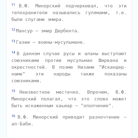
11
В.Ф. Минорский подчеркивал, что эти
телохранители назывались гулямами, т.е.
были слугами эмира.
12
Мансур — эмир Дербента.
13
Газии — воины-мусульмане.
14
В данном случае русы и аланы выступают
союзниками против мусульман Ширвана и
окрестностей. В поэме Низами "Искандер-
наме" эти народы также показаны
союзниками.
15
Неизвестное местечко. Впрочем, В.Ф.
Минорский полагал, что это слово может
быть искаженным хаьиар — "ополчение".
16
В.Ф. Минорский приводит разночтение —
ал-Баби.