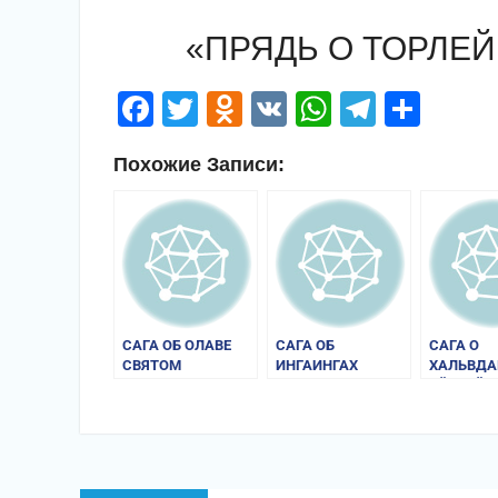
«ПРЯДЬ О ТОРЛЕ
Facebook
Twitter
Odnoklassniki
VK
WhatsApp
Telegr
Отп
Похожие Записи:
САГА ОБ ОЛАВЕ
САГА ОБ
САГА О
СВЯТОМ
ИНГАИНГАХ
ХАЛЬВДА
ЭЙСТЕЙН
Навигация