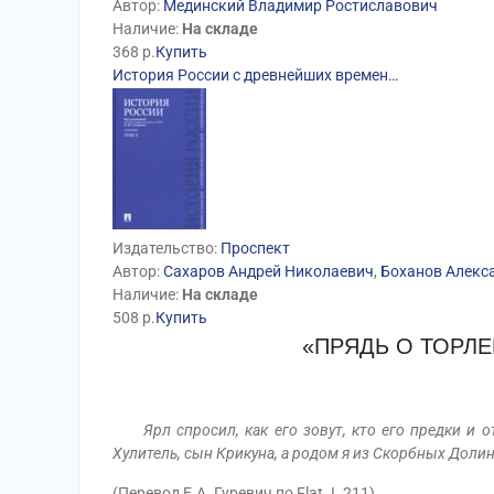
Автор:
Мединский Владимир Ростиславович
Наличие:
На складе
368
р.
Купить
История России с древнейших времен…
Издательство:
Проспект
Автор:
Сахаров Андрей Николаевич
,
Боханов Алекс
Наличие:
На складе
508
р.
Купить
«ПРЯДЬ О ТОРЛ
Ярл спросил, как его зовут, кто его предки и 
Хулитель, сын Крикуна, а родом я из Скорбных Доли
(Перевод Е.А. Гуревич по Flat. I. 211)