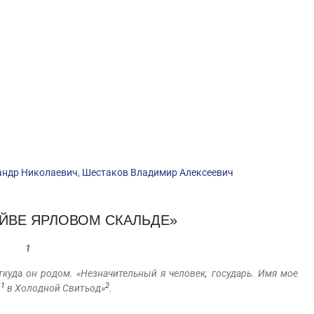
андр Николаевич
,
Шестаков Владимир Алексеевич
ЕЙВЕ ЯРЛОВОМ СКАЛЬДЕ»
1
откуда он родом. «Незначительный я человек, государь. Имя мое
1
2
н
в Холодной Свитьод»
.