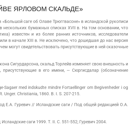
ЙВЕ ЯРЛОВОМ СКАЛЬДЕ»
 в «Большой саге об Олаве Трюггвасоне» в исландской рукописи
 в нескольких бумажных списках XVII в. На том основании, что
иха) известен и из более ранних источников, исследователи
или в начале XIII в. Не исключено, что дошедшая до нас версия
о чем могут свидетельствовать присутствующие в ней сказочные
на Сигурдарсона, скальд Торлейв изменяет свою внешность и
 присутствующие в его имени, — Сюргисдалар (обозначение
Sagaer med indskudte mindre Fortaellinger om Begivenheder i og
 Unger. Christiania, 1860. В. I. S. 207-215.
Е.А. Гуревич // Исландские саги / Под общей редакцией О.А.
сландские саги 1999. Т. II. С. 551-552; Гуревич 2004.