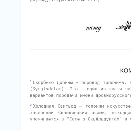
КО
1
Скорбные Долины — перевод топонима, 
(Syrgisdalar). Это — один из шести за
вариантов передачи имени древнерусског
2
Холодная Свитьод — топоним искусстве
заселении Скандинавии асами, выходц
упоминается в "Саге о Скьёльдунгах" и 