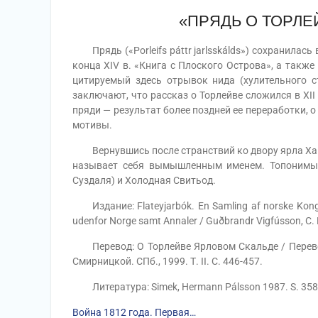
«ПРЯДЬ О ТОРЛЕ
Прядь («Porleifs páttr jarlsskálds») сохранилась
конца XIV в. «Книга с Плоского Острова», а также
цитируемый здесь отрывок нида (хулительного ст
заключают, что рассказ о Торлейве сложился в XII 
пряди — результат более поздней ее переработки, 
мотивы.
Вернувшись после странствий ко двору ярла Хако
называет себя вымышленным именем. Топонимы,
Суздаля) и Холодная Свитьод.
Издание: Flateyjarbók. En Samling af norske Konge-
udenfor Norge samt Annaler / Guðbrandr Vigfússon, C. R.
Перевод: О Торлейве Ярловом Скальде / Перевод 
Смирницкой. СПб., 1999. Т. II. С. 446-457.
Литература: Simek, Hermann Pálsson 1987. S. 358; И
Война 1812 года. Первая…