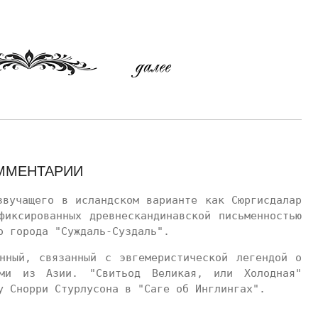
ММЕНТАРИИ
звучащего в исландском варианте как Сюргисдалар
фиксированных древнескандинавской письменностью
о города "Суждаль-Суздаль".
нный, связанный с эвгемеристической легендой о
ами из Азии. "Свитьод Великая, или Холодная"
у Снорри Стурлусона в "Саге об Инглингах".