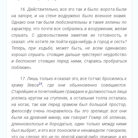
16. Действительно, все это так и было: ворота были
на запоре, и на стене водружено было военное знамя.
Однако они так были любознательны и такие эллины по
характеру, что почти все собрались в вооружении, желая
слушать. С удовольствием заметив их готовность, я
сказал: «Не хотите ли пойти куда-нибудь в город и сесть?
Теперь, при ходьбе, может быть, не всем одинаково
хорошо слушать: стоящие дальше чувствуют неудобство
и беспокоят стоящих перед ними, стараясь пробраться
поближе».
17. Лишь только я сказал это, все тотчас бросились к
23
храму Зевса
, где они обыкновенно совещаются.
Старейшие и почетнейшие граждане и должностные лица
уселись кругом на ступенях, а остальная толпа осталась
на ногах, так как перед храмом был большой простор,
философу очень понравилось бы это зрелище: все они
были на древний манер, как говорит Гомер об эллинах,
длинноволосые и бородатые, один только между ними
был выбрит, и его все поносили и ненавидели: говорили,
что он сделал это не по другой какой-либо причине, а из