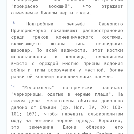
"прекрасно воюющий", что отражает
отмечаемые Дионом черты юноши.
13
Надгробные рельефы Северного
Причерноморья показывают распространение
среди греков кочевнического костюма,
включающего штаны типа персидских
шаровар. По всей видимости, этот костюм
использовался в коннице, перенявшей
вместе с одеждой многие приемы ведения
войны и типы вооружения у местной, более
развитой конницы кочевнических племен.
14
"Меланхлены" по-гречески означают
"черноризцы, одетые в черные плащи". На
самом деле, меланхлены обитали довольно
далеко от Ольвии (ср. Her. IV, 20; 100-
101; 107), чтобы передать ольвиополитам
моду на ношение черной одежды. Вероятно,
это замечание Диона обязано его
осведомленности в этнографии Скифии по