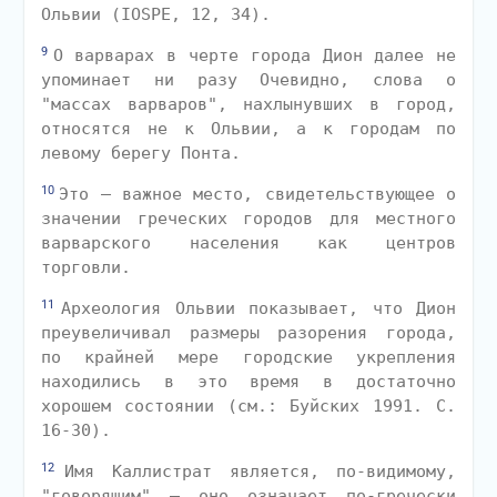
Ольвии (IOSPE, 12, 34).
9
О варварах в черте города Дион далее не
упоминает ни разу Очевидно, слова о
"массах варваров", нахлынувших в город,
относятся не к Ольвии, а к городам по
левому берегу Понта.
10
Это — важное место, свидетельствующее о
значении греческих городов для местного
варварского населения как центров
торговли.
11
Археология Ольвии показывает, что Дион
преувеличивал размеры разорения города,
по крайней мере городские укрепления
находились в это время в достаточно
хорошем состоянии (см.: Буйских 1991. С.
16-30).
12
Имя Каллистрат является, по-видимому,
"говорящим" — оно означает по-гречески