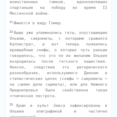
воинственных гимнов, вдохновлявших
спартанцев на победу во время II
Мессенской войны.
21
Имеется в виду Гомер.
22
Выше уже упоминались геты, опустошившие
Ольвию, савроматы, с которыми сражался
Каллистрат, и вот теперь появились
враждебные скифы, о которых чуть раньше
говорилось, что это по их желанию Ольвия
возродилась после гетского нашествия.
Неясно, следствие это риторического
разнообразия, используемого Дионом в
стилистических целях (скифы = савроматы =
на самом деле сарматы), или для Нижнего
Приднепровья была свойственна такая
этническая пестрота.
23
Храм и культ Зевса зафиксированы в
Ольвии эпиграфикой и частично