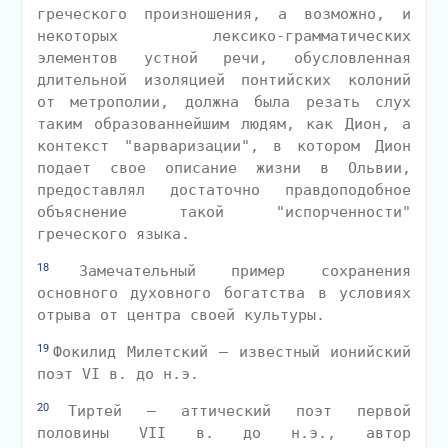
греческого произношения, а возможно, и
некоторых лексико-грамматических
элементов устной речи, обусловленная
длительной изоляцией понтийских колоний
от метрополии, должна была резать слух
таким образованнейшим людям, как Дион, а
контекст "варваризации", в котором Дион
подает свое описание жизни в Ольвии,
предоставлял достаточно правдоподобное
объяснение такой "испорченности"
греческого языка.
18
Замечательный пример сохранения
основного духовного богатства в условиях
отрыва от центра своей культуры.
19
Фокилид Милетский — известный ионийский
поэт VI в. до н.э.
20
Тиртей — аттический поэт первой
половины VII в. до н.э., автор