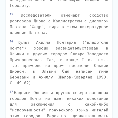
Геродоту.
15
Исследователи отмечают сходство
разговора Диона с Каллистратом с диалогом
Платона "Федр", видя в этом литературное
влияние Платона.
16
Культ Ахилла Понтарха ("владетеля
Понта") хорошо засвидетельствован в
Ольвии и других городах Северо-Западного
Причерноморья. Так, в конце I в. н.э.,
т.е. примерно во время посещения Ольвии
Дионом, в Ольвии был написан гимн
Березани и Ахиллу (Шелов-Коведяев 1990.
С. 49-62).
17
Надписи Ольвии и других северо-западных
городов Понта не дают никаких оснований
для заключения о какой-либо
"испорченности" греческого языка жителей
этих городов. Вероятно, диалектальность