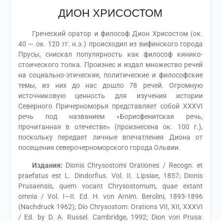
ДИОН ХРИСОСТОМ
Греческий оратор и философ Дион Хрисостом (ок.
40 — ок. 120 гг. н.э.) происходил из вифинского города
Прусы, снискал популярность как философ кинико-
стоического толка. Произнес и издал множество речей
на социально-этические, политические и философские
темы, из них до нас дошло 78 речей. Огромную
источниковую ценность для изучения истории
Северного Причерноморья представляет собой XXXVI
речь под названием «Борисфенитская речь,
прочитанная в отечестве» (произнесена ок. 100 г.),
поскольку передает личные впечатления Диона от
посещения северочерноморского города Ольвии.
Издания:
Dionis Chrysostomi Orationes / Recogn. et
praefatus est L. Dindorfius. Vol. II. Lipsiae, 1857; Dionis
Prusaensis, quem vocant Chrysostomum, quae extant
omnia / Vol. I—II. Ed. H. von Arnim. Berolini, 1893-1896
(Nachdruck 1962); Dio Chrysostom: Orations VII, XII, XXXVI
/ Ed. by D. A. Russel. Cambridge, 1992; Dion von Prusa: