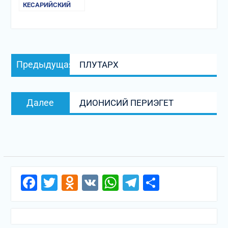
КЕСАРИЙСКИЙ
Навигация
Предыдущая
Предыдущая
ПЛУТАРХ
по
запись:
записям
Следующая
Далее
ДИОНИСИЙ ПЕРИЭГЕТ
запись:
Facebook
Twitter
Odnoklassniki
VK
WhatsApp
Telegram
Отправи