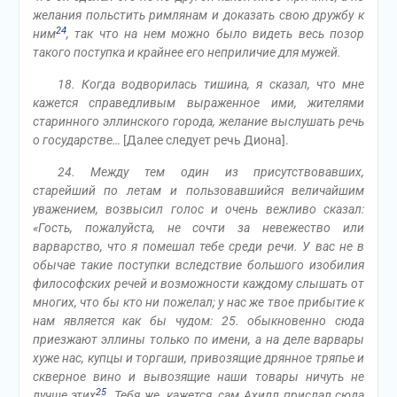
желания польстить римлянам и доказать свою дружбу к
24
ним
, так что на нем можно было видеть весь позор
такого поступка и крайнее его неприличие для мужей.
18. Когда водворилась тишина, я сказал, что мне
кажется справедливым выраженное ими, жителями
старинного эллинского города, желание выслушать речь
о государстве…
[Далее следует речь Диона].
24. Между тем один из присутствовавших,
старейший по летам и пользовавшийся величайшим
уважением, возвысил голос и очень вежливо сказал:
«Гость, пожалуйста, не сочти за невежество или
варварство, что я помешал тебе среди речи. У вас не в
обычае такие поступки вследствие большого изобилия
философских речей и возможности каждому слышать от
многих, что бы кто ни пожелал; у нас же твое прибытие к
нам является как бы чудом: 25. обыкновенно сюда
приезжают эллины только по имени, а на деле варвары
хуже нас, купцы и торгаши, привозящие дрянное тряпье и
скверное вино и вывозящие наши товары ничуть не
25
лучше этих
. Тебя же, кажется, сам Ахилл прислал сюда