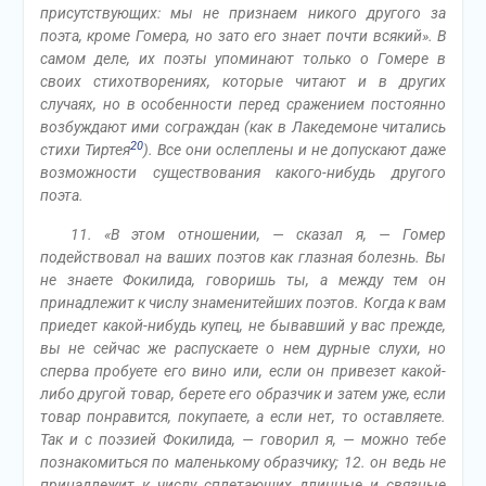
присутствующих: мы не признаем никого другого за
поэта, кроме Гомера, но зато его знает почти всякий». В
самом деле, их поэты упоминают только о Гомере в
своих стихотворениях, которые читают и в других
случаях, но в особенности перед сражением постоянно
возбуждают ими сограждан (как в Лакедемоне читались
20
стихи Тиртея
). Все они ослеплены и не допускают даже
возможности существования какого-нибудь другого
поэта.
11. «В этом отношении, — сказал я, — Гомер
подействовал на ваших поэтов как глазная болезнь. Вы
не знаете Фокилида, говоришь ты, а между тем он
принадлежит к числу знаменитейших поэтов. Когда к вам
приедет какой-нибудь купец, не бывавший у вас прежде,
вы не сейчас же распускаете о нем дурные слухи, но
сперва пробуете его вино или, если он привезет какой-
либо другой товар, берете его образчик и затем уже, если
товар понравится, покупаете, а если нет, то оставляете.
Так и с поэзией Фокилида, — говорил я, — можно тебе
познакомиться по маленькому образчику; 12. он ведь не
принадлежит к числу сплетающих длинные и связные