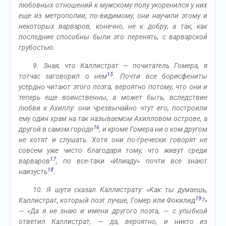
любовных отношений к мужскому полу укоренился у них
еще из метрополии; по-видимому, они научили этому и
некоторых варваров, конечно, не к добру, а так, как
последние способны были это перенять, с варварской
грубостью.
9. Зная, что Каллистрат — почитатель Гомера, я
15
тотчас заговорил о нем
. Почти все борисфениты
усердно читают этого поэта, вероятно потому, что они и
теперь еще воинственны, а может быть, вследствие
любви к Ахиллу: они чрезвычайно чтут его, построили
ему один храм на так называемом Ахилловом острове, а
16
другой в самом городе
, и кроме Гомера ни о ком другом
не хотят и слушать. Хотя они по-гречески говорят не
совсем уже чисто благодаря тому, что живут среди
17
варваров
, по все-таки «Илиаду» почти все знают
18
наизусть
.
10. Я шутя сказал Каллистрату: «Как ты думаешь,
19
Каллистрат, который поэт лучше, Гомер или Фокилид
?»
— «Да я не знаю и имени другого поэта, — с улыбкой
ответил Каллистрат, — да, вероятно, и никто из