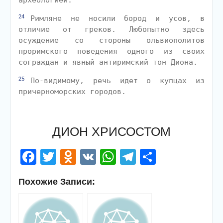
археологией.
24
Римляне не носили бород и усов, в
отличие от греков. Любопытно здесь
осуждение со стороны ольвиополитов
проримского поведения одного из своих
сограждан и явный антиримский тон Диона.
25
По-видимому, речь идет о купцах из
причерноморских городов.
ДИОН ХРИСОСТОМ
Facebook
Twitter
Odnoklassniki
VK
WhatsApp
Telegram
Отправи
Похожие Записи: