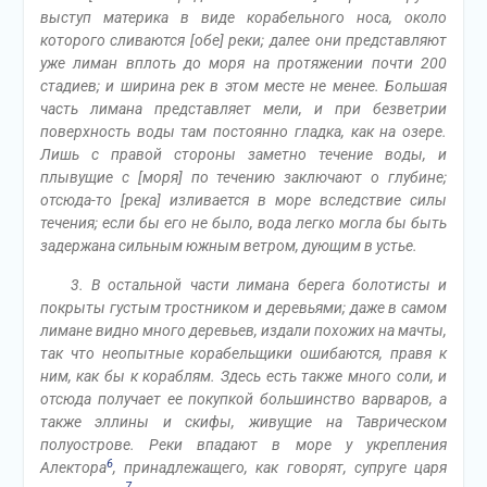
выступ материка в виде корабельного носа, около
которого сливаются [обе] реки; далее они представляют
уже лиман вплоть до моря на протяжении почти 200
стадиев; и ширина рек в этом месте не менее. Большая
часть лимана представляет мели, и при безветрии
поверхность воды там постоянно гладка, как на озере.
Лишь с правой стороны заметно течение воды, и
плывущие с [моря] по течению заключают о глубине;
отсюда-то [река] изливается в море вследствие силы
течения; если бы его не было, вода легко могла бы быть
задержана сильным южным ветром, дующим в устье.
3. В остальной части лимана берега болотисты и
покрыты густым тростником и деревьями; даже в самом
лимане видно много деревьев, издали похожих на мачты,
так что неопытные корабельщики ошибаются, правя к
ним, как бы к кораблям. Здесь есть также много соли, и
отсюда получает ее покупкой большинство варваров, а
также эллины и скифы, живущие на Таврическом
полуострове. Реки впадают в море у укрепления
6
Алектора
, принадлежащего, как говорят, супруге царя
7