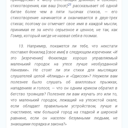
21
стихотворения, как ваш [поэт]
рассказывает об одной
битве более чем в пяти тысячах стихов, — его
стихотворение начинается и оканчивается в двух-трех
стихах; поэтому он отмечает свое имя в каждой мысли,
принимая ее за нечто серьезное и ценное, не так, как
Гомер, который нигде не назвал себя в поэмах.
13. Например, покажется ли тебе, что некстати
поставил Фокилид [свое имя] в следующем изречении: «И
это [изречение] Фокилида: хорошо управляемый
маленький городок на утесе лучше необузданной
Ниневии». Не стоят ли эти стихи для мыслящих
слушателей целой «Илиады» и «Одиссеи»? Неужели вам
полезнее было слушать об ахилловых прыжках,
нападениях и голосе, — что он одним криком обратил в
бегство троянцев? Полезнее ли вам изучать это или то,
что маленький городок, лежащий на утесистой скале,
если обладает правильным устройством, лучше и
счастливее, чем большой город на гладкой и широкой
равнине, если он населен безумными людьми, не
знающими порядка и закона?»