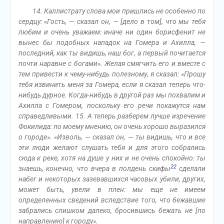
14. Каллистрату слова мои пришлись не особенно по
сердцу: «Гость, — сказал он, — [дело в том], что мы тебя
любим и очень уважаем: иначе ни один борисфенит не
вынес бы подобных нападок на Гомера и Ахилла, —
последний, как ты видишь, наш бог, а первый почитается
почти наравне с богами». Желая смягчить его и вместе с
тем привести к чему-нибудь полезному, я сказал: «Прошу
тебя извинить меня за Гомера, если я сказал теперь что-
нибудь дурное. Когда-нибудь в другой раз мы похвалим и
Ахилла с Гомером, поскольку его речи покажутся нам
справедливыми. 15. А теперь разберем лучше изречение
Фокилида: по моему мнению, он очень хорошо выразился
о городе». «Изволь, — сказал он, — ты видишь, что и все
эти люди желают слушать тебя и для этого собрались
сюда к реке, хотя на душе у них и не очень спокойно: ты
22
знаешь, конечно, что вчера в полдень скифы
сделали
набег и некоторых зазевавшихся часовых убили, других,
может быть, увели в плен: мы еще не имеем
определенных сведений вследствие того, что бежавшие
забрались слишком далеко, бросившись бежать не [по
направлению] к городу».