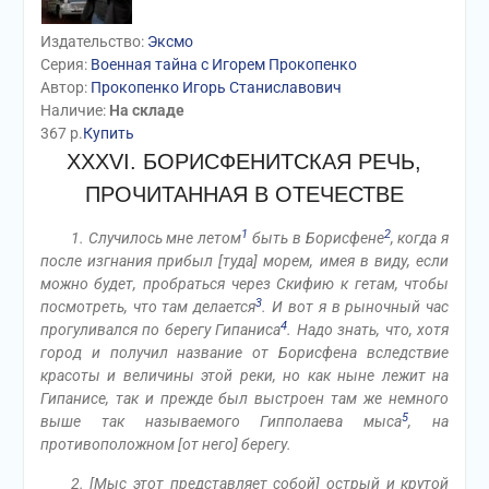
Издательство:
Эксмо
Серия:
Военная тайна с Игорем Прокопенко
Автор:
Прокопенко Игорь Станиславович
Наличие:
На складе
367
р.
Купить
XXXVI. БОРИСФЕНИТСКАЯ РЕЧЬ,
ПРОЧИТАННАЯ В ОТЕЧЕСТВЕ
1
2
1. Случилось мне летом
быть в Борисфене
, когда я
после изгнания прибыл [туда] морем, имея в виду, если
можно будет, пробраться через Скифию к гетам, чтобы
3
посмотреть, что там делается
. И вот я в рыночный час
4
прогуливался по берегу Гипаниса
. Надо знать, что, хотя
город и получил название от Борисфена вследствие
красоты и величины этой реки, но как ныне лежит на
Гипанисе, так и прежде был выстроен там же немного
5
выше так называемого Гипполаева мыса
, на
противоположном [от него] берегу.
2. [Мыс этот представляет собой] острый и крутой