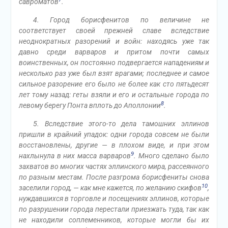
савроматов
.
4. Город борисфенитов по величине не
соответствует своей прежней славе вследствие
неоднократных разорений и войн: находясь уже так
давно среди варваров и притом почти самых
воинственных, он постоянно подвергается нападениям и
несколько раз уже был взят врагами; последнее и самое
сильное разорение его было не более как сто пятьдесят
лет тому назад: геты взяли и его и остальные города по
8
левому берегу Понта вплоть до Аполлонии
.
5. Вследствие этого-то дела тамошних эллинов
пришли в крайний упадок: одни города совсем не были
восстановлены, другие — в плохом виде, и при этом
9
нахлынула в них масса варваров
. Много сделано было
захватов во многих частях эллинского мира, рассеянного
по разным местам. После разгрома борисфениты снова
10
заселили город, — как мне кажется, по желанию скифов
,
нуждавшихся в торговле и посещениях эллинов, которые
по разрушении города перестали приезжать туда, так как
не находили соплеменников, которые могли бы их