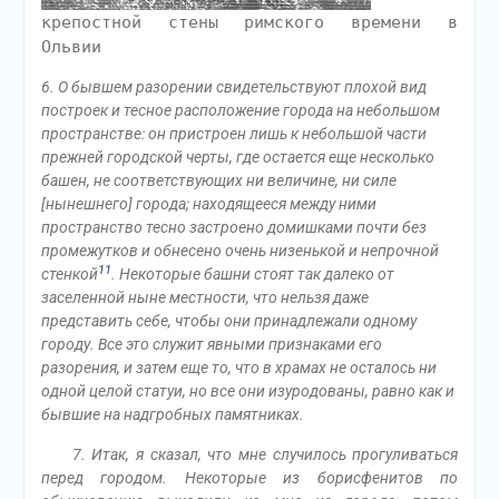
крепостной стены римского времени в
Ольвии
6. О бывшем разорении свидетельствуют плохой вид
построек и тесное расположение города на небольшом
пространстве: он пристроен лишь к небольшой части
прежней городской черты, где остается еще несколько
башен, не соответствующих ни величине, ни силе
[нынешнего] города; находящееся между ними
пространство тесно застроено домишками почти без
промежутков и обнесено очень низенькой и непрочной
11
стенкой
. Некоторые башни стоят так далеко от
заселенной ныне местности, что нельзя даже
представить себе, чтобы они принадлежали одному
городу. Все это служит явными признаками его
разорения, и затем еще то, что в храмах не осталось ни
одной целой статуи, но все они изуродованы, равно как и
бывшие на надгробных памятниках.
7. Итак, я сказал, что мне случилось прогуливаться
перед городом. Некоторые из борисфенитов по