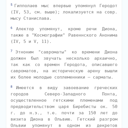
5
Гипполаев мыс впервые упомянул Геродот
(IV, 53, см. выше); локализуется на совр.
мысу Станислава.
6
Алектор упомянут, кроме речи Диона,
также в "Космографии" Равеннского Анонима
(IV, 5 и V, 11).
7
Этноним "савроматы" ко времени Диона
должен был звучать несколько архаично,
так как со времен Геродота, описавшего
савроматов, на историческую арену вышли
их более молодые соплеменники — сарматы.
8
Имеется в виду завоевание греческих
городов Северо-Западного Понта,
осуществленное гетскими племенами под
предводительством царя Биребисты ок. 50
г. до н.э., т.е. почти за 150 лет до
визита Диона в Ольвию. Гетский разгром
Ольвии упомянут в одном из декретов