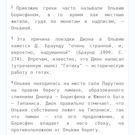
2
Приезжие греки часто называли Ольвию
Борисфеном, в то время как местные
жители, судя по монетам и надписям, —
Ольвией.
3
Эта причина поездки Диона в Ольвию
кажется Д. Браунду "очень странной, и,
вероятно, надуманной" (Браунд 1999. С.
274). Впрочем, известно, что Дион написал
(утраченную ныне) "Гетику" — историческую
работу о гетах.
4
Ольвия находилась на месте села Парутино
на правом берегу лимана, образованного
слиянием Днепра — Борисфена и Южного Буга
— Гипаниса. Дион правильно отмечает, что
Ольвия собственно лежит на Гипанисе, так
что лиман — это его продолжение, а
Борисфен впадает в него сбоку, на
противоположном от Ольвии берегу.