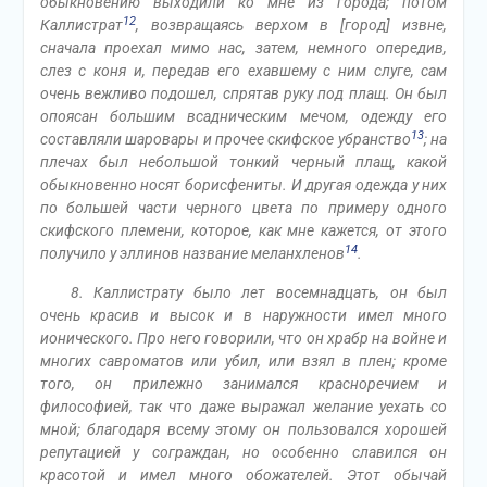
обыкновению выходили ко мне из города; потом
12
Каллистрат
, возвращаясь верхом в [город] извне,
сначала проехал мимо нас, затем, немного опередив,
слез с коня и, передав его ехавшему с ним слуге, сам
очень вежливо подошел, спрятав руку под плащ. Он был
опоясан большим всадническим мечом, одежду его
13
составляли шаровары и прочее скифское убранство
; на
плечах был небольшой тонкий черный плащ, какой
обыкновенно носят борисфениты. И другая одежда у них
по большей части черного цвета по примеру одного
скифского племени, которое, как мне кажется, от этого
14
получило у эллинов название меланхленов
.
8. Каллистрату было лет восемнадцать, он был
очень красив и высок и в наружности имел много
ионического. Про него говорили, что он храбр на войне и
многих савроматов или убил, или взял в плен; кроме
того, он прилежно занимался красноречием и
философией, так что даже выражал желание уехать со
мной; благодаря всему этому он пользовался хорошей
репутацией у сограждан, но особенно славился он
красотой и имел много обожателей. Этот обычай