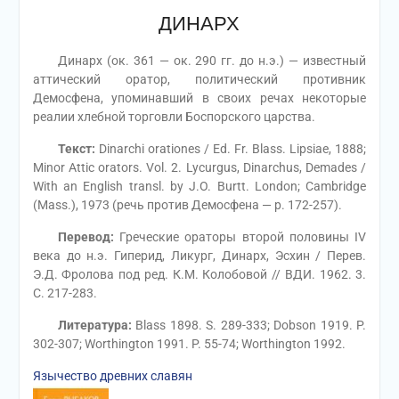
ДИНАРХ
Динарх (ок. 361 — ок. 290 гг. до н.э.) — известный
аттический оратор, политический противник
Демосфена, упоминавший в своих речах некоторые
реалии хлебной торговли Боспорского царства.
Текст:
Dinarchi orationes / Ed. Fr. Blass. Lipsiae, 1888;
Minor Attic orators. Vol. 2. Lycurgus, Dinarchus, Demades /
With an English transl. by J.O. Burtt. London; Cambridge
(Mass.), 1973 (речь против Демосфена — p. 172-257).
Перевод:
Греческие ораторы второй половины IV
века до н.э. Гиперид, Ликург, Динарх, Эсхин / Перев.
Э.Д. Фролова под ред. К.М. Колобовой // ВДИ. 1962. 3.
С. 217-283.
Литература:
Blass 1898. S. 289-333; Dobson 1919. P.
302-307; Worthington 1991. P. 55-74; Worthington 1992.
Язычество древних славян