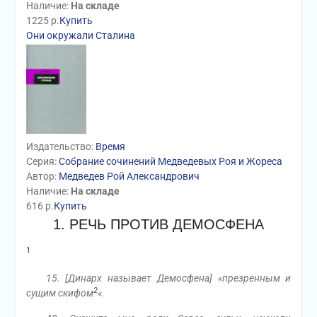
Наличие:
На складе
1225
р.
Купить
Они окружали Сталина
Издательство:
Время
Серия:
Собрание сочинений Медведевых Роя и Жореса
Автор:
Медведев Рой Александрович
Наличие:
На складе
616
р.
Купить
1. РЕЧЬ ПРОТИВ ДЕМОСФЕНА
1
15. [Динарх называет Демосфена] «презренным и
2
сущим скифом
«.