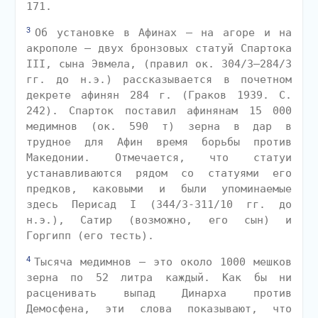
171.
3
Об установке в Афинах — на агоре и на
акрополе — двух бронзовых статуй Спартока
III, сына Эвмела, (правил ок. 304/3—284/3
гг. до н.э.) рассказывается в почетном
декрете афинян 284 г. (Граков 1939. С.
242). Спарток поставил афинянам 15 000
медимнов (ок. 590 т) зерна в дар в
трудное для Афин время борьбы против
Македонии. Отмечается, что статуи
устанавливаются рядом со статуями его
предков, каковыми и были упоминаемые
здесь Перисад I (344/3-311/10 гг. до
н.э.), Сатир (возможно, его сын) и
Горгипп (его тесть).
4
Тысяча медимнов — это около 1000 мешков
зерна по 52 литра каждый. Как бы ни
расценивать выпад Динарха против
Демосфена, эти слова показывают, что