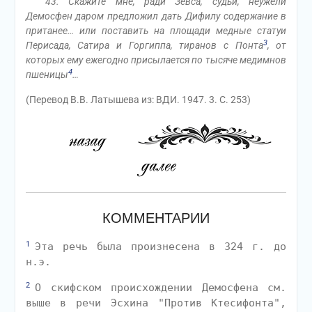
43. Скажите мне, ради Зевса, судьи, неужели
Демосфен даром предложил дать Дифилу содержание в
пританее… или поставить на площади медные статуи
3
Перисада, Сатира и Горгиппа, тиранов с Понта
, от
которых ему ежегодно присылается по тысяче медимнов
4
пшеницы
…
(Перевод В.В. Латышева из: ВДИ. 1947. 3. С. 253)
КОММЕНТАРИИ
1
Эта речь была произнесена в 324 г. до
н.э.
2
О скифском происхождении Демосфена см.
выше в речи Эсхина "Против Ктесифонта",