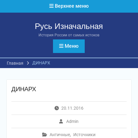
Перейти
Верхнее меню
к
содержимому
Русь Изначальная
История России от самых истоков
Меню
ДИНАРХ
Главная
ДИНАРХ
20.11.2016
Admin
Античные
,
Источники