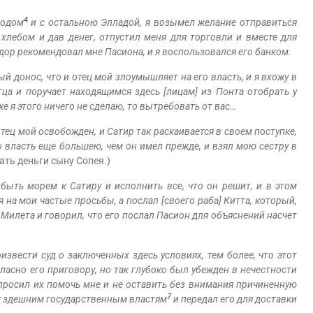
4
родом
и с остальною Элладой, я возымел желание отправиться
а хлебом и дав денег, отпустил меня для торговли и вместе для
дор рекомендовал мне Пасиона, и я воспользовался его банком.
й донос, что и отец мой злоумышляет на его власть, и я вхожу в
тца и поручает находящимся здесь [лицам] из Понта отобрать у
е я этого ничего не сделаю, то вытребовать от вас…
 отец мой освобожден, и Сатир так раскаивается в своем поступке,
о власть еще большею, чем он имел прежде, и взял мою сестру в
ть деньги сыну Сопея.)
рибыть морем к Сатиру и исполнить все, что он решит, и в этом
я на мои частые просьбы, а послал [своего раба] Китта, который,
Милета и говорил, что его послал Пасион для объяснений насчет
извести суд о заключенных здесь условиях, тем более, что этот
ласно его приговору, но так глубоко был убежден в нечестности
, просил их помочь мне и не оставить без внимания причиненную
7
 к здешним государственным властям
и передал его для доставки