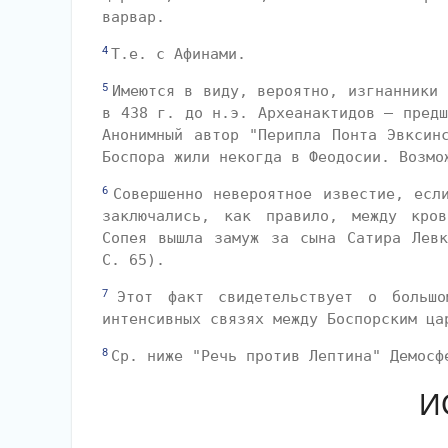
варвар.
4
Т.е. с Афинами.
5
Имеются в виду, вероятно, изгнанники 
в 438 г. до н.э. Археанактидов — предш
Анонимный автор "Перипла Понта Эвксин
Боспора жили некогда в Феодосии. Возмо
6
Совершенно невероятное известие, есл
заключались, как правило, между кров
Сопея вышла замуж за сына Сатира Левк
С. 65).
7
Этот факт свидетельствует о больш
интенсивных связях между Боспорским ца
8
Ср. ниже "Речь против Лептина" Демосф
И