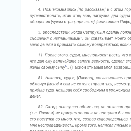
4. Познакомившись [по рассказам] и с этим го
путешествовать; итак отец мой, нагрузив два судн
обозрения [чужих стран; при этом] финикиянин Пифо
5. Впоследствии, когда Сатиру был сделан ложны
5
сношения с изгнанниками
, он схватывает моего о
меня деньги и приказать самому возвратиться; если ж
11. После этого, судьи, мне приносят весть, что
что дал ему величайшие залоги верности, сделал ег
6
жены своему сыну
…
(Пасион отказывался возвраща
51. Наконец, судьи, [Пасион], согласившись п
обманул [меня] и сам не хотел отправиться, несмотр
прибыв туда, называл себя свободным и уроженцем 
денег.
52. Сатир, выслушав обоих нас, не пожелал про
(т.е. Пасион)
не присутствовал и не поступил бы сог
его поступка со мною, что, созвав судовладельцев
мне несправедливость, кроме того, написал письмо