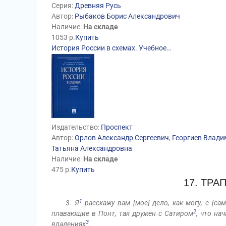
Серия:
Древняя Русь
Автор:
Рыбаков Борис Александрович
Наличие:
На складе
1053
р.
Купить
История России в схемах. Учебное…
Издательство:
Проспект
Автор:
Орлов Александр Сергеевич
,
Георгиев Влади
Татьяна Александровна
Наличие:
На складе
475
р.
Купить
17. ТРА
1
3. Я
расскажу вам [мое] дело, как могу, с [са
2
плавающие в Понт, так дружен с Сатиром
, что на
3
владениях
.