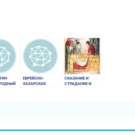
am
равить
ТИН
ЕВРЕЙСКО-
СКАЗАНИЕ И
РОДНЫЙ
ХАЗАРСКАЯ
СТРАДАНИЕ И
ПЕРЕПИСКА X в.
ПОХВАЛА
МУЧЕНИКАМ
СВЯТЫМ БОРИСУ
И ГЛЕБУ