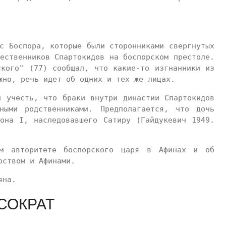
с Боспора, которые были сторонниками свергнутых
ественников Спартокидов на боспорском престоле.
ского" (77) сообщал, что какие-то изгнанники из
жно, речь идет об одних и тех же лицах.
и учесть, что браки внутри династии Спартокидов
ными родственниками. Предполагается, что дочь
она I, наследовавшего Сатиру (Гайдукевич 1949.
ом авторитете боспорского царя в Афинах и об
рством и Афинами.
ена.
СОКРАТ