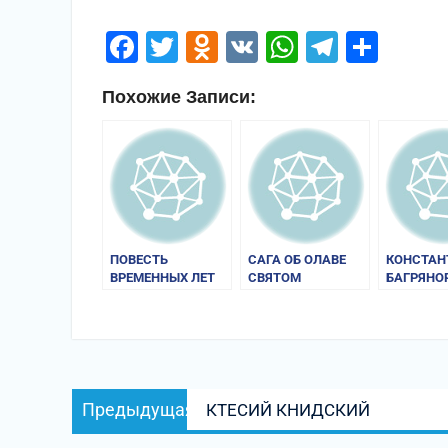
Facebook
Twitter
Odnoklassniki
VK
WhatsApp
Telegr
Отп
Похожие Записи:
ПОВЕСТЬ
САГА ОБ ОЛАВЕ
КОНСТАН
ВРЕМЕННЫХ ЛЕТ
СВЯТОМ
БАГРЯНО
Навигация
Предыдущая
Предыдущая
КТЕСИЙ КНИДСКИЙ
по
запись: