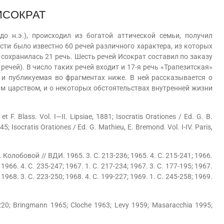
ИСОКРАТ
 н.э.), происходил из богатой аттической семьи, получил
сти было известно 60 речей различного характера, из которых
сохранилась 21 речь. Шесть речей Исократ составил по заказу
 речей). В число таких речей входит и 17-я речь «Трапезитская»
э. и публикуемая во фрагментах ниже. В ней рассказывается о
м царством, и о некоторых обстоятельствах внутренней жизни
et F. Blass. Vol. I—II. Lipsiae, 1881; Isocratis Orationes / Ed. G. B.
45; Isocratis Orationes / Ed. G. Mathieu, E. Bremond. Vol. I-IV. Paris,
 Колобовой // ВДИ. 1965. 3. С. 213-236; 1965. 4. С. 215-241; 1966.
 1966. 4. С. 235-247; 1967. 1. С. 217-234; 1967. 3. С. 177-195; 1967.
 1968. 3. С. 223-250; 1968. 4. С. 199-227; 1969. 1. С. 245-258; 1969.
0; Bringmann 1965; Cloche 1963; Levy 1959; Masaracchia 1995;