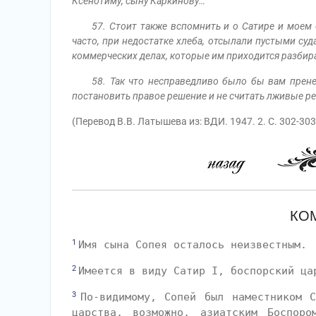
Ксенотиму, сыну Каркинову…
57. Стоит также вспомнить и о Сатире и моем 
часто, при недостатке хлеба, отсылали пустыми суд
коммерческих делах, которые им приходится разбира
58. Так что несправедливо было бы вам пренеб
постановить правое решение и не считать лживые р
(Перевод В.В. Латышева из: ВДИ. 1947. 2. С. 302-303
КО
1
Имя сына Сопея осталось неизвестным.
2
Имеется в виду Сатир I, боспорский ца
3
По-видимому, Сопей был наместником С
царства, возможно, азиатским Боспоро