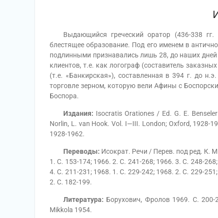
Выдающийся греческий оратор (436-338 гг. до
блестящее образование. Под его именем в антично
подлинными признавались лишь 28, до наших дней 
клиентов, т.е. как логограф (составитель заказных
(т.е. «Банкирская»), составленная в 394 г. до н.
торговле зерном, которую вели Афины с Боспорски
Боспора.
Издания:
Isocratis Orationes / Ed. G. E. Benseler 
Norlin, L. van Hook. Vol. I—III. London; Oxford, 1928-19
1928-1962.
Переводы:
Исократ. Речи / Перев. под ред. К. М.
1. С. 153-174; 1966. 2. С. 241-268; 1966. 3. С. 248-268;
4. С. 211-231; 1968. 1. С. 229-242; 1968. 2. С. 229-251;
2. С. 182-199.
Литература:
Борухович, Фролов 1969. С. 200-22
Mikkola 1954.