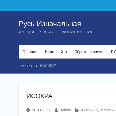
Перейти
к
содержимому
Русь Изначальная
История России от самых истоков
Главная
Карта сайта
Обратная связь
РУ
ИСОКРАТ
Главная
ИСОКРАТ
20.11.2016
Admin
Античные
,
Источни