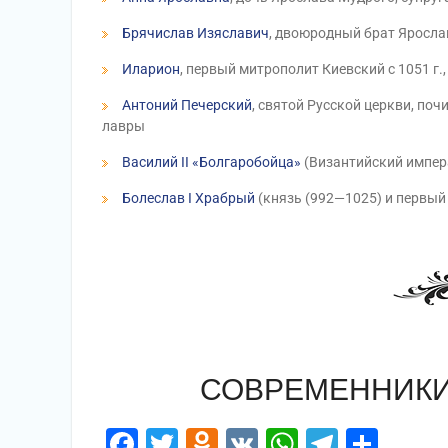
Брячислав Изяславич
, двоюродный брат Яросла
Иларион
, первый митрополит Киевский с 1051 г.,
Антоний Печерский
, святой Русской церкви, по
лавры
Василий II «Болгаробойца»
(Византийский императо
Болеслав I Храбрый
(князь (992—1025) и первый
СОВРЕМЕННИКИ
Facebook
Twitter
Odnoklassniki
VK
WhatsApp
Telegr
Отп