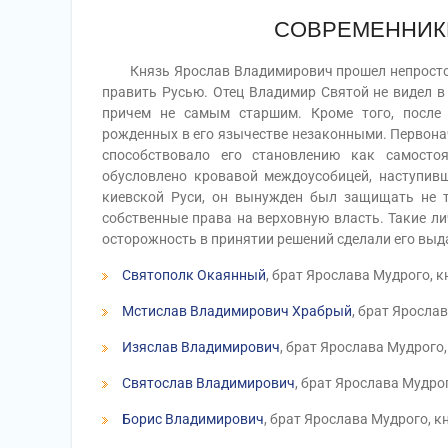
СОВРЕМЕННИК
Князь Ярослав Владимирович прошел непростой п
править Русью. Отец Владимир Святой не видел в
причем не самым старшим. Кроме того, после 
рожденных в его язычестве незаконными.
Первона
способствовало его становлению как самосто
обусловлено кровавой междоусобицей, наступив
киевской Руси, он вынужден был защищать не т
собственные права на верховную власть. Такие ли
осторожность в принятии решений сделали его выд
Святополк Окаянный
, брат Ярослава Мудрого, к
Мстислав Владимирович Храбрый
, брат Яросла
Изяслав Владимирович
, брат Ярослава Мудрого
Святослав Владимирович
, брат Ярослава Мудро
Борис Владимирович
, брат Ярослава Мудрого, к