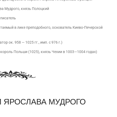
ва Мудрого, князь Полоцкий
 писатель
читаемый в лике преподобного, основатель Киево-Печерской
р ок. 958 — 1025 гг., имп. с 976 г.)
 король Польши (1025), князь Чехии в 1003—1004 годах)
 ЯРОСЛАВА МУДРОГО
am
равить