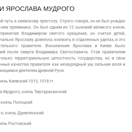
И ЯРОСЛАВА МУДРОГО
уть к киевскому престолу. Строго говоря, он не был рожден
 нем преемника. Он был одним из 12 сыновей великого князя,
принятия Владимиром святого крещения, он считал детей,
чально Ярославу довелось княжить в отдаленных уделах, и это
ятельного правителя. Вокняжение Ярослава в Киеве было
шей после смерти Владимира Святославича. Став правителем
олько территориальную целостность государства, но и свои
чные качества правителя как незаурядный ум, сильная воля и
ающимся деятелем древней Руси.
нязь Киевский 1015, 1018 гг.
ва Мудрого, князь Тмутараканский
, князь Полоцкий
го, князь Древлянский
нязь Ростовский