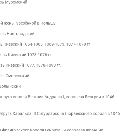
язь Муромский
ой жены, увезённой в Польшу
нязь Новгородский
ь Киевский 1054-1068, 1069-1073, 1077-1078 гг.
язь Киевский 1073-1076 гг.
зь Киевский 1077, 1078-1093 гг.
язь Смоленский
 Волынский
супруга короля Венгрии Андраша I, королева Венгрии в 1046—
упруга Харальда III Сигурдарсона (норвежского короля с 1046
га французского короля Генриха I и королева Франции