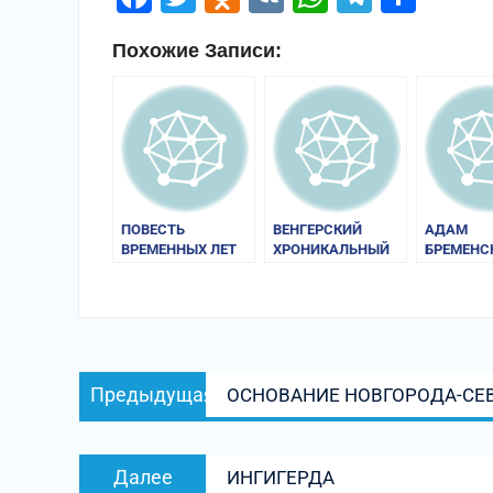
Похожие Записи:
ПОВЕСТЬ
ВЕНГЕРСКИЙ
АДАМ
ВРЕМЕННЫХ ЛЕТ
ХРОНИКАЛЬНЫЙ
БРЕМЕНС
СВОД
«ДЕЯНИЯ
ГАМБУРГ
АРХИЕПИ
Навигация
Предыдущая
Предыдущая
ОСНОВАНИЕ НОВГОРОДА-СЕ
по
запись:
записям
Следующая
Далее
ИНГИГЕРДА
запись: