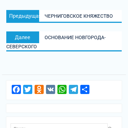
Навигация
Предыдущая
Предыдущая
ЧЕРНИГОВСКОЕ КНЯЖЕСТВО
по
запись:
записям
Следующая
Далее
ОСНОВАНИЕ НОВГОРОДА-
запись:
СЕВЕРСКОГО
Facebook
Twitter
Odnoklassniki
VK
WhatsApp
Telegram
Отправи
Поиск