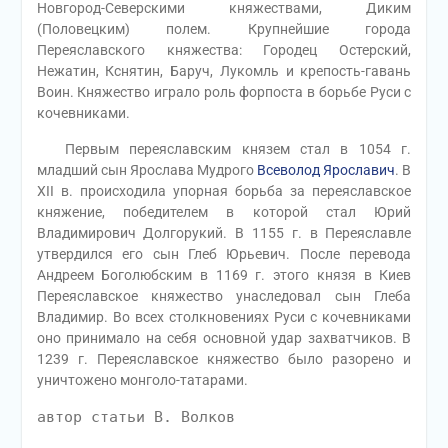
Новгород-Северскими княжествами, Диким
(Половецким) полем. Крупнейшие города
Переяславского княжества: Городец Остерский,
Нежатин, Кснятин, Баруч, Лукомль и крепость-гавань
Воин. Княжество играло роль форпоста в борьбе Руси с
кочевниками.
Первым переяславским князем стал в 1054 г.
младший сын Ярослава Мудрого
Всеволод Ярославич
. В
XII в. происходила упорная борьба за переяславское
княжение, победителем в которой стал Юрий
Владимирович Долгорукий. В 1155 г. в Переяславле
утвердился его сын Глеб Юрьевич. После перевода
Андреем Боголюбским в 1169 г. этого князя в Киев
Переяславское княжество унаследовал сын Глеба
Владимир. Во всех столкновениях Руси с кочевниками
оно принимало на себя основной удар захватчиков. В
1239 г. Переяславское княжество было разорено и
уничтожено монголо-татарами.
автор статьи В. Волков