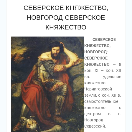
СЕВЕРСКОЕ КНЯЖЕСТВО,
НОВГОРОД-СЕВЕРСКОЕ
КНЯЖЕСТВО
СЕВЕРСКОЕ
КНЯЖЕСТВО,
НОВГОРОД-
СЕВЕРСКОЕ
КНЯЖЕСТВО
— в
кон. XI — кон. XII
вв. удельное
княжество
Черниговской
земли, с кон. XII в.
самостоятельное
княжество с
центром в г.
Новгород-
Северский.