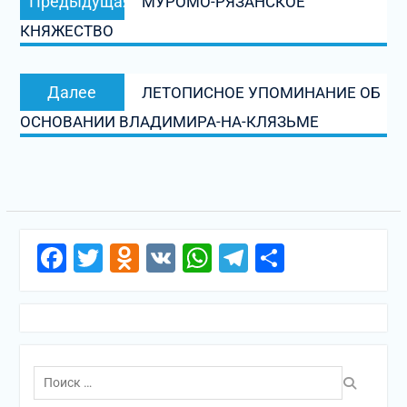
Предыдущая
МУРОМО-РЯЗАНСКОЕ
по
запись:
КНЯЖЕСТВО
записям
Следующая
Далее
ЛЕТОПИСНОЕ УПОМИНАНИЕ ОБ
запись:
ОСНОВАНИИ ВЛАДИМИРА-НА-КЛЯЗЬМЕ
Facebook
Twitter
Odnoklassniki
VK
WhatsApp
Telegram
Отправи
Поиск
по: