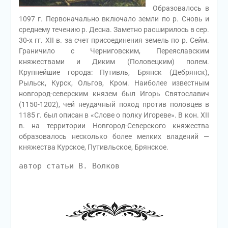
Образовалось в
1097 г. Первоначально включало земли по р. Сновь и
среднему течению р. Десна. Заметно расширилось в сер.
30-х гг. XII в. за счет присоединения земель по р. Сейм.
Граничило с Черниговским, Переяславским
княжествами и Диким (Половецким) полем.
Крупнейшие города: Путивль, Брянск (Дебрянск),
Рыльск, Курск, Ольгов, Кром. Наиболее известным
новгород-северским князем был Игорь Святославич
(1150-1202), чей неудачный поход против половцев в
1185 г. был описан в «Слове о полку Игореве». В кон. XII
в. на территории Новгород-Северского княжества
образовалось несколько более мелких владений —
княжества Курское, Путивльское, Брянское.
автор статьи В. Волков