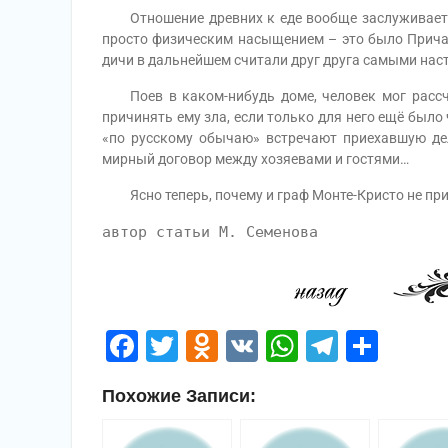
Отношение древних к еде вообще заслуживает осо
просто физическим насыщением – это было Причас
дичи в дальнейшем считали друг друга самыми на
Поев в каком-нибудь доме, человек мог рассчи
причинять ему зла, если только для него ещё было
«по русскому обычаю» встречают приехавшую дел
мирный договор между хозяевами и гостями…
Ясно теперь, почему и граф Монте-Кристо не прит
автор статьи М. Семенова
Facebook
Twitter
Odnoklassniki
VK
WhatsApp
Telegr
Отп
Похожие Записи: