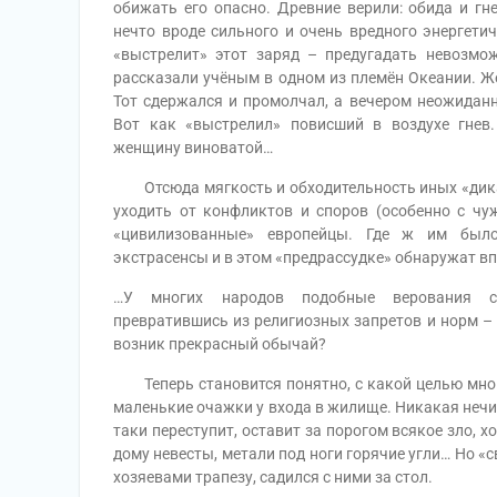
обижать его опасно. Древние верили: обида и гн
нечто вроде сильного и очень вредного энергетич
«выстрелит» этот заряд – предугадать невозмож
рассказали учёным в одном из племён Океании. 
Тот сдержался и промолчал, а вечером неожидан
Вот как «выстрелил» повисший в воздухе гнев
женщину виноватой…
Отсюда мягкость и обходительность иных «дикар
уходить от конфликтов и споров (особенно с чу
«цивилизованные» европейцы. Где ж им было
экстрасенсы и в этом «предрассудке» обнаружат в
…У многих народов подобные верования с
превратившись из религиозных запретов и норм – 
возник прекрасный обычай?
Теперь становится понятно, с какой целью многи
маленькие очажки у входа в жилище. Никакая нечис
таки переступит, оставит за порогом всякое зло, 
дому невесты, метали под ноги горячие угли… Но «
хозяевами трапезу, садился с ними за стол.