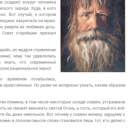
ев создают вокруг человека
еского заряда. Куда, в кого
но. Вот случай, о котором
Женщина накричала на мужа.
но умерла их любимая дочь.
. Совет старейшин признал
ей», их мудрое стремление
жими), чему так удивлялись
 знать, что современные
полне рациональное зерно!
о временем позабылись,
в нравственные. Но разве не интересно узнать, каким образом
е племена, в том числе некоторые соседи славян, устраивали
ть не сможет миновать святой Огонь, а гость, который его всё-
хотя бы даже невольное. Вот почему у славян жениху, идущему к
своим» в полном смысле слова становился лишь тот, кто делил с