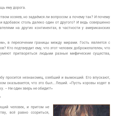
щь ему дорога.
 хозяев, но задаёмся ли вопросом: а почему так? И почему
и вдобавок столь далеко один от другого? И ведь совершенно
ателями на других континентах, в частности у американских
», в пересечении границы между мирами. Гость является с
ков? Кто подтвердит ему, что этот человек доброжелателен, что
 умеют притворяться людьми разные мифические существа,
у просится незнакомец, озябший и вымокший. Его впускают,
ром оказывается, что это был… Леший. «Пусть коровы ходят в
ку. – Ни один зверь не обидит!»
?
щий человек, и притом не
ву, всё равно ссориться,