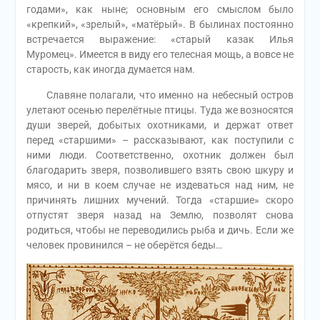
годами», как ныне; основным его смыслом было
«крепкий», «зрелый», «матёрый». В былинах постоянно
встречается выражение: «старый казак Илья
Муромец». Имеется в виду его телесная мощь, а вовсе не
старость, как иногда думается нам.
Славяне полагали, что именно на небесный остров
улетают осенью перелётные птицы. Туда же возносятся
души зверей, добытых охотниками, и держат ответ
перед «старшими» – рассказывают, как поступили с
ними люди. Соответственно, охотник должен был
благодарить зверя, позволившего взять свою шкуру и
мясо, и ни в коем случае не издеваться над ним, не
причинять лишних мучений. Тогда «старшие» скоро
отпустят зверя назад на Землю, позволят снова
родиться, чтобы не переводились рыба и дичь. Если же
человек провинился – не оберётся беды…