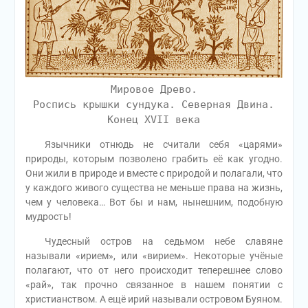
Мировое Древо.
Роспись крышки сундука. Северная Двина.
Конец XVII века
Язычники отнюдь не считали себя «царями»
природы, которым позволено грабить её как угодно.
Они жили в природе и вместе с природой и полагали, что
у каждого живого существа не меньше права на жизнь,
чем у человека… Вот бы и нам, нынешним, подобную
мудрость!
Чудесный остров на седьмом небе славяне
называли «ирием», или «вирием». Некоторые учёные
полагают, что от него происходит теперешнее слово
«рай», так прочно связанное в нашем понятии с
христианством. А ещё ирий называли островом Буяном.