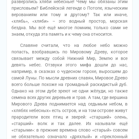
разверзлись хляби небесные! Чему мы обязаны этим
присловьем? Библейской легенде о Потопе, языческим
верованиям или тому и другому? Так или иначе,
«хлябь», «хляби» – это водный простор, морская
бездна. Мы всё ещё многое помним, только сами не
знаем, откуда эта память и к чему она относится.
Славяне считали, что на любое небо можно
попасть, взобравшись по Мировому Древу, которое
связывает между собой Нижний Мир, Землю и все
девять небес. Отзвуки этого мифа дошли до нас,
например, в сказках о чудесном горохе, выросшем до
самой Луны. По мысли древних славян, Мировое Древо
всего больше похоже на громадный раскидистый дуб.
Однако на этом дубе зреют не одни жёлуди, но также
семена всех других деревьев и трав. А там, где вершина
Мирового Древа поднимается над седьмым небом, в
«хлябях небесных» есть остров, и на том острове живут
прародители всех птиц и зверей: «старший» олень,
«старший» волк и так далее. Их называли ещё
«старыми»: в прежние времена слово «старый» совсем
не обязательно означало «дряхлый» и «преклонный