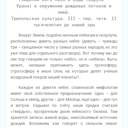
Урана) в окружении дождевых потоков и
змей.
Трипольская культура. III – пер. четв. II
тысячелетия до нашей эры
Вокруг Земли, подобно яичным плёнкам и скорлупе,
расположены девять разных небес (девять – трижды
три – священное число у самых разных народов; но это
уже тема для отдельного разговора). Вот почему мы до
сих пор говорим не только «небо», но и «небеса». Быть
может, нелишне припомнить здесь тропосферу,
стратосферу и иные слои, на которые делят учёные
воздушный покров нашей планеты?..
Каждое из девяти небес славянской мифологии
имеет своё собственное предназначение: одно – для
Солнца и звёзд, другое – для Месяца, ещё одно – для туч
и ветров. Седьмое по счёту наши предки считали
«твердью», прозрачным дном небесного Океана. Там
хранятся запасы живой воды, неиссякаемый источник
дождей. Вспомним, как говорят о сильном ливне: