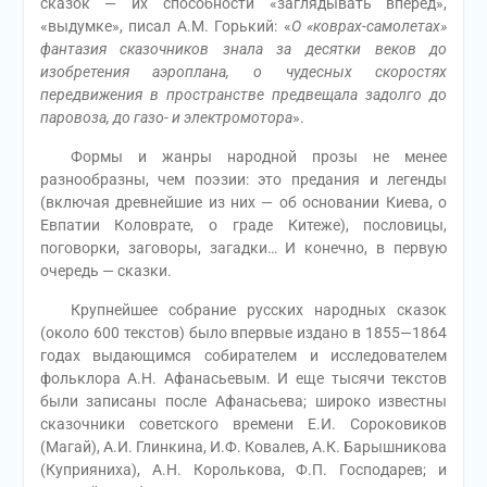
сказок — их способности «заглядывать вперед»,
«выдумке», писал А.М. Горький: «
О «коврах-самолетах»
фантазия сказочников знала за десятки веков до
изобретения аэроплана, о чудесных скоростях
передвижения в пространстве предвещала задолго до
паровоза, до газо- и электромотора
».
Формы и жанры народной прозы не менее
разнообразны, чем поэзии: это предания и легенды
(включая древнейшие из них — об основании Киева, о
Евпатии Коловрате, о граде Китеже), пословицы,
поговорки, заговоры, загадки… И конечно, в первую
очередь — сказки.
Крупнейшее собрание русских народных сказок
(около 600 текстов) было впервые издано в 1855—1864
годах выдающимся собирателем и исследователем
фольклора А.Н. Афанасьевым. И еще тысячи текстов
были записаны после Афанасьева; широко известны
сказочники советского времени Е.И. Сороковиков
(Магай), А.И. Глинкина, И.Ф. Ковалев, А.К. Барышникова
(Куприяниха), А.Н. Королькова, Ф.П. Господарев; и