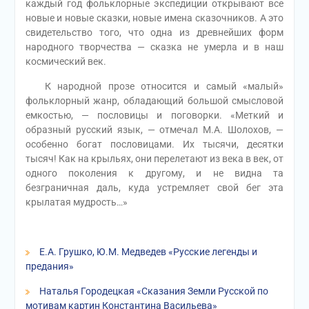
каждый год фольклорные экспедиции открывают все
новые и новые сказки, новые имена сказочников. А это
свидетельство того, что одна из древнейших форм
народного творчества — сказка не умерла и в наш
космический век.
К народной прозе относится и самый «малый»
фольклорный жанр, обладающий большой смысловой
емкостью, — пословицы и поговорки. «Меткий и
образный русский язык, — отмечал М.А. Шолохов, —
особенно богат пословицами. Их тысячи, десятки
тысяч! Как на крыльях, они перелетают из века в век, от
одного поколения к другому, и не видна та
безграничная даль, куда устремляет свой бег эта
крылатая мудрость…»
Е.А. Грушко, Ю.М. Медведев «Русские легенды и
предания»
Наталья Городецкая «Сказания Земли Русской по
мотивам картин Константина Васильева»