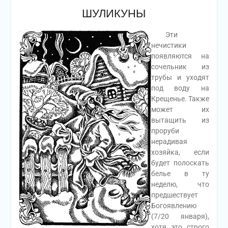
ШУЛИКУНЫ
Эти
нечистики
появляются на
сочельник из
трубы и уходят
под воду на
Крещенье. Также
может их
вытащить из
проруби
нерадивая
хозяйка, если
будет полоскать
белье в ту
неделю, что
предшествует
Богоявлению
(7/20 января),
хотя это строго