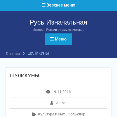
Перейти
Верхнее меню
к
содержимому
Русь Изначальная
История России от самых истоков
Меню
ШУЛИКУНЫ
Главная
ШУЛИКУНЫ
19.11.2016
Admin
Культура и быт
,
Фольклор