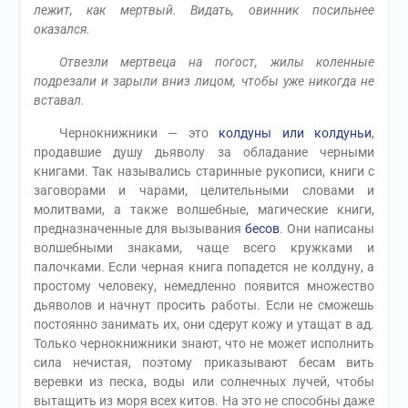
лежит, как мертвый. Видать, овинник посильнее
оказался.
Отвезли мертвеца на погост, жилы коленные
подрезали и зарыли вниз лицом, чтобы уже никогда не
вставал.
Чернокнижники — это
колдуны или колдуньи
,
продавшие душу дьяволу за обладание черными
книгами. Так назывались старинные рукописи, книги с
заговорами и чарами, целительными словами и
молитвами, а также волшебные, магические книги,
предназначенные для вызывания
бесов
. Они написаны
волшебными знаками, чаще всего кружками и
палочками. Если черная книга попадется не колдуну, а
простому человеку, немедленно появится множество
дьяволов и начнут просить работы. Если не сможешь
постоянно занимать их, они сдерут кожу и утащат в ад.
Только чернокнижники знают, что не может исполнить
сила нечистая, поэтому приказывают бесам вить
веревки из песка, воды или солнечных лучей, чтобы
вытащить из моря всех китов. На это не способны даже