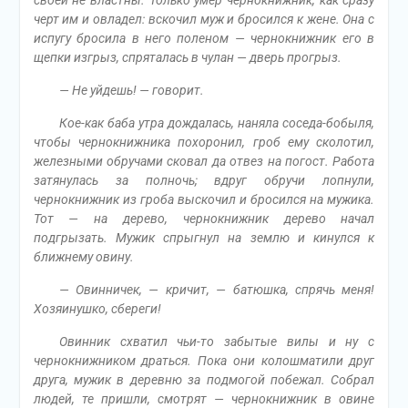
черт им и овладел: вскочил муж и бросился к жене. Она с
испугу бросила в него поленом — чернокнижник его в
щепки изгрыз, спряталась в чулан — дверь прогрыз.
— Не уйдешь! — говорит.
Кое-как баба утра дождалась, наняла соседа-бобыля,
чтобы чернокнижника похоронил, гроб ему сколотил,
железными обручами сковал да отвез на погост. Работа
затянулась за полночь; вдруг обручи лопнули,
чернокнижник из гроба выскочил и бросился на мужика.
Тот — на дерево, чернокнижник дерево начал
подгрызать. Мужик спрыгнул на землю и кинулся к
ближнему овину.
— Овинничек, — кричит, — батюшка, спрячь меня!
Хозяинушко, сбереги!
Овинник схватил чьи-то забытые вилы и ну с
чернокнижником драться. Пока они колошматили друг
друга, мужик в деревню за подмогой побежал. Собрал
людей, те пришли, смотрят — чернокнижник в овине