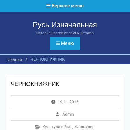
Перейти
Верхнее меню
к
содержимому
Русь Изначальная
История России от самых истоков
Меню
ЧЕРНОКНИЖНИК
Главная
ЧЕРНОКНИЖНИК
19.11.2016
Admin
Культура и быт
,
Фольклор