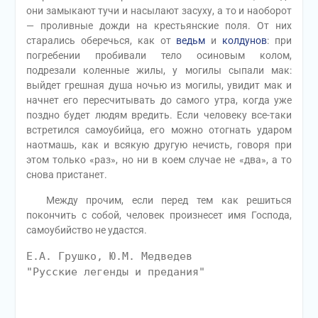
они замыкают тучи и насылают засуху, а то и наоборот
— проливные дожди на крестьянские поля. От них
старались оберечься, как от
ведьм
и
колдунов
: при
погребении пробивали тело осиновым колом,
подрезали коленные жилы, у могилы сыпали мак:
выйдет грешная душа ночью из могилы, увидит мак и
начнет его пересчитывать до самого утра, когда уже
поздно будет людям вредить. Если человеку все-таки
встретился самоубийца, его можно отогнать ударом
наотмашь, как и всякую другую нечисть, говоря при
этом только «раз», но ни в коем случае не «два», а то
снова пристанет.
Между прочим, если перед тем как решиться
покончить с собой, человек произнесет имя Господа,
самоубийство не удастся.
Е.А. Грушко, Ю.М. Медведев
"Русские легенды и предания"