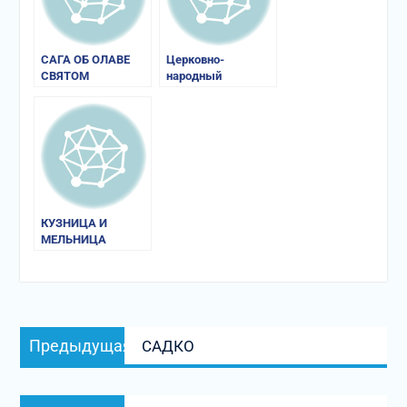
САГА ОБ ОЛАВЕ
Церковно-
СВЯТОМ
народный
календарь
КУЗНИЦА И
МЕЛЬНИЦА
Навигация
Предыдущая
Предыдущая
САДКО
по
запись:
записям
Следующая