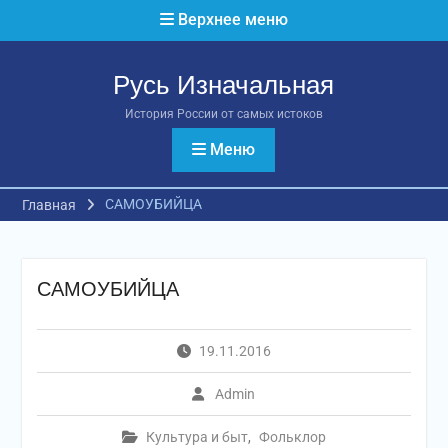
Перейти
Верхнее меню
к
содержимому
Русь Изначальная
История России от самых истоков
Меню
САМОУБИЙЦА
Главная
САМОУБИЙЦА
19.11.2016
Admin
Культура и быт
,
Фольклор