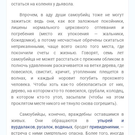
остаться на коленях у дьявола.
Впрочем, в аду души самоубийц тоже не могут
зажиться: ведь они, как все заложные покойники,
лишены нормального церковного отпевания и
погребения (место их упокоения — жальники,
божедомки), а потому несчастные обречены скитаться
неприкаянными, чаще всего около того места, где
покончили счеты с жизнью. Говорят, семь лет
самоубийца не может расстаться с прежним обликом: в
полночь удавленник раскачивается на ветке дерева, где
повесился, свистит, кричит, утопленник плещется в
волнах, и каждый норовит погубить прохожего
человека. Чтобы хоть как-то обезопаситься от них,
дерево, на котором кто-то повесился, срубали, колодец,
в котором кто-то утоп, засыпали (чтобы на этом
проклятом месте никого не тянуло снова согрешить).
Самоубийцы, конечно, враждебны оставшимся в
живых. Они обращаются в
упырей и
вурдалаков
,
русалок
,
водяных
, бродят
привидениями
, —
встреча с ними смертельно опасна. Более того, иногда