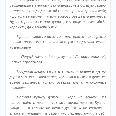
расщедрилась, небось и так пошла дочь в богатую семью,
а теперь вот сиди да считай гроши! Грызла, грызла себя,
и до того загрызла, что взяла как-то раз да и повесилась.
Ну, похоронили ее при дороге, как водится самоубийц
хоронить, да и забыли о ней.
Прошло какое-то время, и вдруг кузнец той деревни
слышит ночью: кто-то в окошко стучит. Подъехали какие-
то верховые:
— Подкуй нашу кобылку, кузнец! Да поосторожней,
больно строптивая.
Посулили щедро заплатить, ну, он и пошел в кузню,
даром что ночь. Пока ковал, кобылка и в самом деле все
время дергалась: только отведав кнута, успокоилась
немножко.
Получил кузнец деньги — хорошие деньги! Вот
кончил работу, всадник тотчас вскочил верхом. Кузнец
глядит — и глазам не верит: да это ж не кобыла, а
знакомая попадья, та самая, что недавно руки на себя