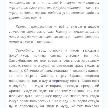
наложила, вот и петля на шее! И всадник не человек, а
черт с копытами и хвостом, и другие всадники — такие же
черти, которые верхом либо на утопленниках, либо на
удавленниках сидят!
Кузнец перекрестился — всё с визгом и шумом
тотчас же скрылось с глаз. Насилу он очухался, да не
пошли ему на пользу шальные деньги: недели через две
помер, а отчего — неведомо.
Самоубийц народ относит к числу заложных
покойников, причем самых опасных из них.
Самоубийство во все времена считалось страшным
грехом, после чего душа человеческая сразу уходит к
дьяволу. Обычное их наименование — «дьяволу каша»,
то есть жертва
Сатане
, «черту баран», «чертова
лошадка»: на них в аду a
черти
воду возят. Глава всех
самоубийц — Иуда Искариот, некогда предавший
Христа. В аду он сидит на коленях у Сатаны, как его
любимое дитя. Старинное предание гласит, что, когда
Иисус после воскресения был в аду и выводил оттуда
души праведных, он звал и Иуду, но тот пожелал