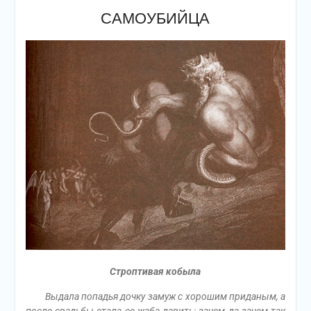
САМОУБИЙЦА
Строптивая кобыла
Выдала попадья дочку замуж с хорошим приданым, а
после свадьбы стала ее жаба давить: зачем да зачем так