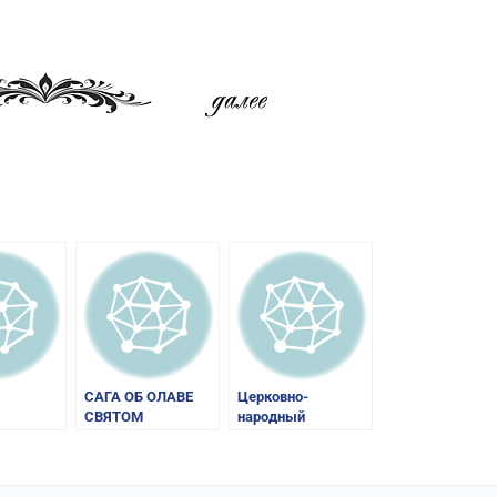
am
равить
САГА ОБ ОЛАВЕ
Церковно-
СВЯТОМ
народный
календарь