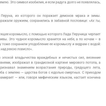
емлю. Это символ изобилия, и если радуга долго не появлялась,
еруна, из которого он поражает демонов мрака и зимы.
бражали оружием, сохранились в забавной пословице: «
Ах ты,
ящее коромысло, с помощью которого Лада Перуница черпает
нивы. Это чудное коромысло хранится на небе, а по ночам — в
 тоже сохранили уподобление ее коромыслу и ведрам с водой:
 над рекою повисло
«.
похой владычества враждебных и нечистых сил, весенние
нями, изображал в грандиозной картине мирового потопа, а
ризнавал знамением возрастания природы, грядущего лета,
еба с землею — царства богов с юдолью смертных. С приходом
замирает — или, говоря мифическим языком, настает кончина