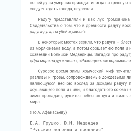
по ней души умерших приходят иногда на грешную з
следует ждать голода, неурожая.
Радугу представляли и как лук громовника П
Свидетельства о том, что в древности радугу воо
радуга-дуга, ты убей мужика!
«
В некоторых местах верили, что радуга — блест
из моря-океана воду, а потом орошает ею поля и 
созвездии Большой Медведицы. Загадки про радугу
«
Два моря на дуге висят
«, «
Разноцветное коромысло
Суровое время зимы языческий миф почитал э
разливы и грозы, сопровождаемые дождевыми лив
являющуюся весною вослед за дождем радугу п
осушающего поля и нивы, и благодатного союза н
зимы пропадает, рушится небесная дуга и жизнь 
мира.
(По А. Афанасьеву)
Е.А. Грушко, Ю.М. Медведев
"Русские легенды и предания"