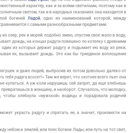
жественный характер, как и за всеми светилами, поэтому как в
 солнечным светом, так и в народных сказаниях она находится в
лой богиней
Ладой
, одно из наименований которой, между
а сравнивается с самыми разнообразными предметами.
з озер, рек и морей: подобно змею, опустив свое жало в воду,
 бывает дождь; на концах радуги повешено по котелку с древними
 один из которых держит радугу и подымает ею воду из реки,
зрывая их, вызывает дождь. Это как бы триединое воплощение
гушек и даже людей, выбросив их потом довольно далеко от
ть тебя радуга всосет!
» Там же верят, что охотнее всего пьет она
не купаться. А уж коли нарушишь сей запрет, да еще хлебнешь
 превратишься в женщину, и наоборот. Случалось, что молодку,
, чтобы хлебнула «мужской» водицы и порадовала родичей
может украсть радугу и спрятать ее, а значит, произвести на
небом и землей; или пояс богини Лады; или путь на тот свет,