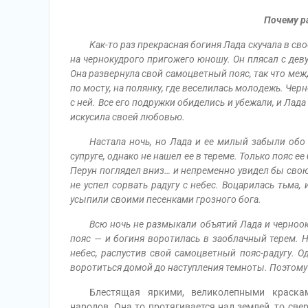
Почему р
Как-то раз прекрасная богиня Лада скучала в сво
на чернокудрого пригожего юношу. Он плясал с деву
Она развернула свой самоцветный пояс, так что межд
по мосту, на полянку, где веселилась молодежь. Чер
с ней. Все его подружки обиделись и убежали, и Лада
искусила своей любовью.
Настала ночь, но Лада и ее милый забыли обо
супруге, однако не нашел ее в тереме. Только пояс ее
Перун поглядел вниз… и непременно увидел бы свою 
не успел сорвать радугу с небес. Воцарилась тьма,
усыпили своими песенками грозного бога.
Всю ночь не размыкали объятий Лада и черноок
пояс — и богиня воротилась в заоблачный терем. Н
небес, распустив свой самоцветный пояс-радугу. О
воротиться домой до наступления темноты. Поэтому 
Блестящая яркими, великолепными красками
народов. Она то протягивается над землей, то св