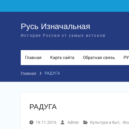
Перейти
к
содержимому
Русь Изначальная
История России от самых истоков
Главная
Карта сайта
Обратная связь
РУ
РАДУГА
Главная
РАДУГА
19.11.2016
Admin
Культура и быт
,
Фо