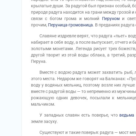
крылатые души. За радугой был признан особый, бо
природе радуга находится на грани между грозой и
связи с богом грома и молний
Перуном
и свет
прочим,
Перуница-громовница
. В преданиях радуг
Славяне издревле верят, что радуга «пьет» воду и
набирает в себя воду, а после выпускает, отчего и
золотыми монетами. Легенда рисует трех божеств,
другой творит из этой воды облака, а третий, ра
Перуна.
Вместе с водою радуга может захватить рыб, ля
этого места. Недаром же говорят на Балканах: «
Пус
воду у водяных мельниц, поэтому возле них лучше 
вместе с радугой воды — то непременно из мужчины
рожающую одних девочек, посылали к мельнице
мальчиком.
У западных славян есть поверье, что
ведьма
земле засуху.
Существуют и такие поверья: радуга — мост между 