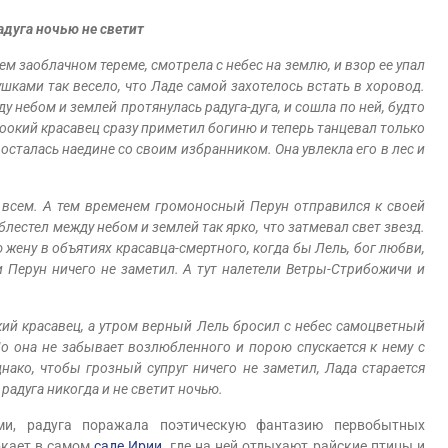
адуга ночью не светит
ем заоблачном тереме, смотрела с небес на землю, и взор ее упал
шками так весело, что Ладе самой захотелось встать в хоровод.
у небом и землей протянулась радуга-дуга, и сошла по ней, будто
ноокий красавец сразу приметил богиню и теперь танцевал только
 осталась наедине со своим избранником. Она увлекла его в лес и
 всем. А тем временем громоносный Перун отправился к своей
 блестел между небом и землей так ярко, что затмевал свет звезд.
жену в объятиях красавца-смертного, когда бы Лель, бог любви,
 и Перун ничего не заметил. А тут налетели Ветры-Стрибожичи и
ий красавец, а утром верный Лель бросил с небес самоцветный
о она не забывает возлюбленного и порою спускается к нему с
днако, чтобы грозный супруг ничего не заметил, Лада старается
радуга никогда и не светит ночью.
, радуга поражала поэтическую фантазию первобытных
еркает в самом
саде Ирии
, где на ней отдыхают райские птицы и