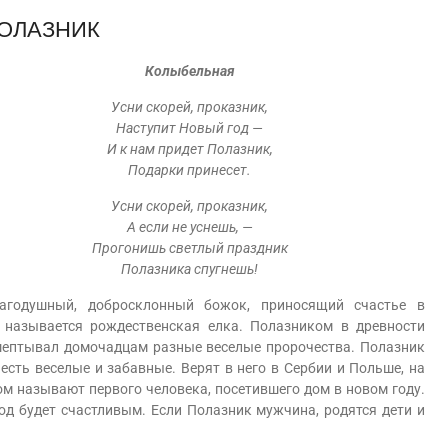
ОЛАЗНИК
Колыбельная
Усни скорей, проказник,
Наступит Новый год —
И к нам придет Полазник,
Подарки принесет.
Усни скорей, проказник,
А если не уснешь, —
Прогонишь светлый праздник
Полазника спугнешь!
душный, добросклонный божок, приносящий счастье в
 называется рождественская елка. Полазником в древности
шептывал домочадцам разные веселые пророчества. Полазник
есть веселые и забавные. Верят в него в Сербии и Польше, на
ом называют первого человека, посетившего дом в новом году.
од будет счастливым. Если Полазник мужчина, родятся дети и