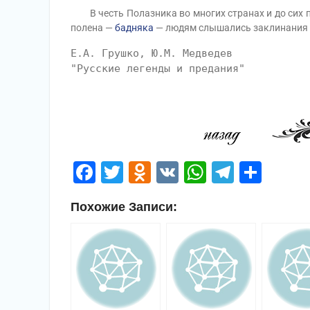
В честь Полазника во многих странах и до сих п
полена —
бадняка
— людям слышались заклинания П
Е.А. Грушко, Ю.М. Медведев
"Русские легенды и предания"
Facebook
Twitter
Odnoklassniki
VK
WhatsApp
Telegr
Отп
Похожие Записи: