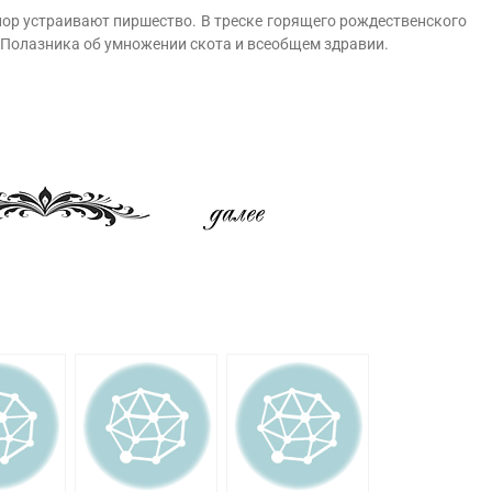
ор устраивают пиршество. В треске горящего рождественского
олазника об умножении скота и всеобщем здравии.
am
равить