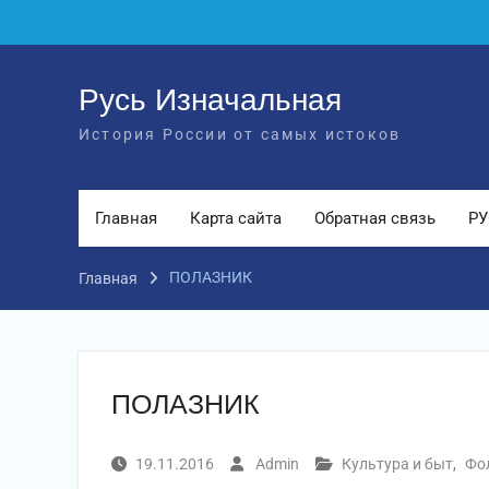
Перейти
к
содержимому
Русь Изначальная
История России от самых истоков
Главная
Карта сайта
Обратная связь
РУ
ПОЛАЗНИК
Главная
ПОЛАЗНИК
19.11.2016
Admin
Культура и быт
,
Фо