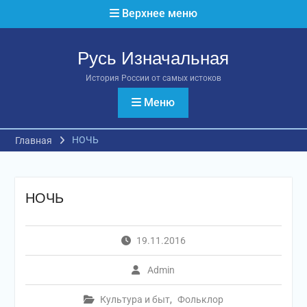
Перейти
Верхнее меню
к
содержимому
Русь Изначальная
История России от самых истоков
Меню
НОЧЬ
Главная
НОЧЬ
19.11.2016
Admin
Культура и быт
,
Фольклор