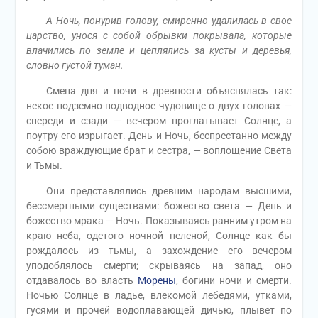
А Ночь, понурив голову, смиренно удалилась в свое
царство, унося с собой обрывки покрывала, которые
влачились по земле и цеплялись за кусты и деревья,
словно густой туман.
Смена дня и ночи в древности объяснялась так:
некое подземно-подводное чудовище о двух головах —
спереди и сзади — вечером проглатывает Солнце, а
поутру его изрыгает. День и Ночь, беспрестанно между
собою враждующие брат и сестра, — воплощение Света
и Тьмы.
Они представлялись древним народам высшими,
бессмертными существами: божество света — День и
божество мрака — Ночь. Показываясь ранним утром на
краю неба, одетого ночной пеленой, Солнце как бы
рождалось из тьмы, а захождение его вечером
уподоблялось смерти; скрываясь на запад, оно
отдавалось во власть
Морены
, богини ночи и смерти.
Ночью Солнце в ладье, влекомой лебедями, утками,
гусями и прочей водоплавающей дичью, плывет по