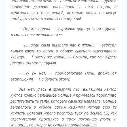
поползла темная нечисть. Теперь не блаженные вздохи и
спокойное дыхание слышалось со всех сторон, а
мучительные стоны людей, которые никак не могут
пробудиться от страшных сновидений.
— Подите прочь! — закричала царица Ночи, однако
темные силы не слышали ее.
— Ты ведь сама вызвала нас к жизни, — ответил
только какой-то морок в образе ужасного змееглавого
чудища. — Почему же кричишь? Смотри, как мы будем
расправляться с людьми.
— Ну уж нет, — пробормотала Ночь, дрожа от
отвращения. — Не бывать этому!
Она метнулась в дремучий лес, вытащила из-под
кустов крепко связанное Солнце и принялась торопливо
распутывать те узлы, которые сама же навязала. Солнце
вырвалось в небеса, своим сиянием изгнав всю ту
нечисть, которая успела расплодиться по земле. Ох, как
стремительно бросились в свои логовища упыри и
упырицы, кошмары-ночницы и прочие чудища!