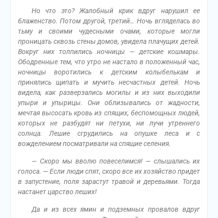
Но что это? Жалобный крик вдруг нарушил ее
блаженство. Потом другой, третий… Ночь вгляделась во
тьму и своими чудесными очами, которые могли
проницать сквозь стены домов, увидела плачущих детей.
Вокруг них толпились ночницы — детские кошмары.
Ободренные тем, что утро не настало в положенный час,
ночницы воротились к детским колыбелькам и
принялись щипать и мучить несчастных детей. Ночь
видела, как разверзались могилы и из них выходили
упыри и упырицы. Они облизывались от жадности,
мечтая высосать кровь из спящих, беспомощных людей,
которых не разбудят ни петухи, ни лучи утреннего
солнца. Лешие сгрудились на опушке леса и с
вожделением посматривали на спящие селения.
— Скоро мы вволю повеселимся! — слышались их
голоса. — Если люди спят, скоро все их хозяйство придет
в запустение, поля зарастут травой и деревьями. Тогда
настанет царство леших!
Да и из всех ямин и подземных провалов вдруг