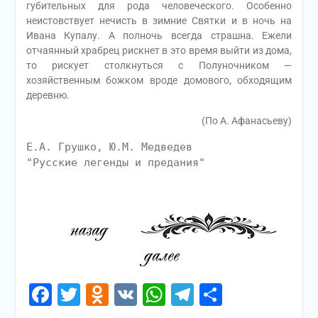
губительных для рода человеческого. Особенно
неистовствует нечисть в зимние Святки и в ночь на
Ивана Купалу. А полночь всегда страшна. Ежели
отчаянный храбрец рискнет в это время выйти из дома,
то рискует столкнуться с Полуночником —
хозяйственным божком вроде домового, обходящим
деревню.
(По А. Афанасьеву)
Е.А. Грушко, Ю.М. Медведев
"Русские легенды и предания"
Facebook
Twitter
Odnoklassniki
VK
WhatsApp
Telegram
Отправи