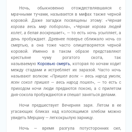
Ночь, обыкновенно отождествлявшаяся с
мрачными тучами, называется в мифах также черной
коровой. Даже загадки посвящены этому: «
Черная
корова весь мир поборола
«, «
Черная корова людей
колет, а белая воскрешает
«, — то есть ночь усыпляет, а
день пробуждает. Древнее поверье сближало ночь со
смертью, а она тоже часто олицетворяется черной
коровой. Именно в таком образе представляют
крестьяне чуму рогатого скота, так
называемую
Коровью смерть
, которая по ночам ходит
между стадами и истребляет их заразой. Часто ночь
называют волком: «
Пришел волк — весь народ умолк,
ясен сокол пришел — весь народ пошел
«, — то есть с
приходом ночи люди предаются покою, а с прилетом
дня-сокола пробуждаются и спешат заняться делами.
Ночи предшествует Вечерняя заря. Летом в ее
угасающих бликах над колосящимся хлебом можно
увидеть Мерцану — легкокрылую зарницу.
Ночь — время разгула потусторонних сил,