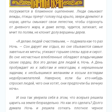
погружается в блаженное оцепенение. Люди смыкают
вежды, птицы прячут голову под крыло, звери дремлют в
норах, цветы смыкают свои лепестки, чтобы отдохнуть
от дневного жара, и даже ветер, чудится, затихает, не
мчит по полям, не клонит долу вершины дерев.
«Я делаю людей счастливыми, — подумала как-то раз
Ночь. — Сон дарует им отдых, во сне сбываются самые
заветные их мечты, утихают горькие слезы вдов и сирот.
Во сне несчастные влюбленные обладают владычицами
своих сердец. Все это делаю для людей я, Ночь. А День
пробуждает их к заботам и невзгодам, к нерешенным
задачам, к несбывшимся желаниям и косым взглядам
недоброжелателей. Наверное, если бы кто-нибудь
спросил людей, чего они хотят, они предпочли бы вечную
ночь».
И она так уверила себя в этом, что всерьез решила
царить на земле безраздельно. Но как это сделать? Долго
думала Ночь и решила соткать плотное черное