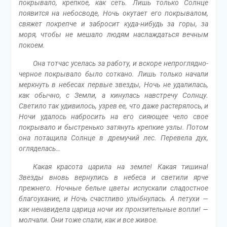
покрывало, крепкое, как сеть. Лишь только Солнце
появится на небосводе, Ночь окутает его покрывалом,
свяжет покрепче и забросит куда-нибудь за горы, за
моря, чтобы не мешало людям наслаждаться вечным
покоем.
Она тотчас уселась за работу, и вскоре непроглядно-
черное покрывало было соткано. Лишь только начали
меркнуть в небесах первые звезды, Ночь не удалилась,
как обычно, с Земли, а кинулась навстречу Солнцу.
Светило так удивилось, узрев ее, что даже растерялось, и
Ночи удалось набросить на его сияющее чело свое
покрывало и быстренько затянуть крепкие узлы. Потом
она потащила Солнце в дремучий лес. Перевела дух,
огляделась…
Какая красота царила на земле! Какая тишина!
Звезды вновь вернулись в небеса и светили ярче
прежнего. Ночные белые цветы испускали сладостное
благоухание, и Ночь счастливо улыбнулась. А петухи —
как ненавидела царица ночи их пронзительные вопли! —
молчали. Они тоже спали, как и все живое.