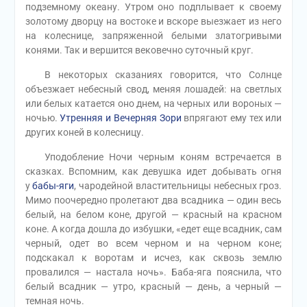
подземному океану. Утром оно подплывает к своему
золотому дворцу на востоке и вскоре выезжает из него
на колеснице, запряженной белыми златогривыми
конями. Так и вершится вековечно суточный круг.
В некоторых сказаниях говорится, что Солнце
объезжает небесный свод, меняя лошадей: на светлых
или белых катается оно днем, на черных или вороных —
ночью.
Утренняя и Вечерняя Зори
впрягают ему тех или
других коней в колесницу.
Уподобление Ночи черным коням встречается в
сказках. Вспомним, как девушка идет добывать огня
у
бабы-яги
, чародейной властительницы небесных гроз.
Мимо поочередно пролетают два всадника — один весь
белый, на белом коне, другой — красный на красном
коне. А когда дошла до избушки, «едет еще всадник, сам
черный, одет во всем черном и на черном коне;
подскакал к воротам и исчез, как сквозь землю
провалился — настала ночь». Баба-яга пояснила, что
белый всадник — утро, красный — день, а черный —
темная ночь.