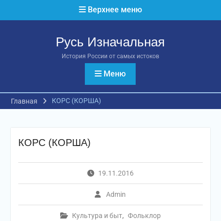
Перейти
Верхнее меню
к
содержимому
Русь Изначальная
История России от самых истоков
Меню
КОРС (КОРША)
Главная
КОРС (КОРША)
19.11.2016
Admin
Культура и быт
,
Фольклор