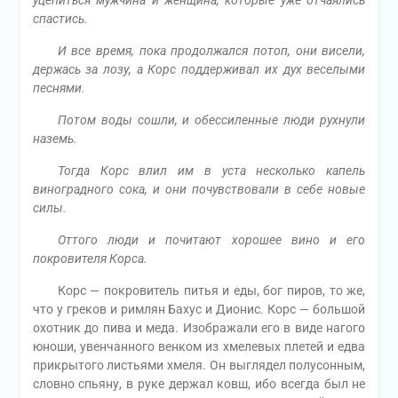
уцепиться мужчина и женщина, которые уже отчаялись
спастись.
И все время, пока продолжался потоп, они висели,
держась за лозу, а Корс поддерживал их дух веселыми
песнями.
Потом воды сошли, и обессиленные люди рухнули
наземь.
Тогда Корс влил им в уста несколько капель
виноградного сока, и они почувствовали в себе новые
силы.
Оттого люди и почитают хорошее вино и его
покровителя Корса.
Корс — покровитель питья и еды, бог пиров, то же,
что у греков и римлян Бахус и Дионис. Корс — большой
охотник до пива и меда. Изображали его в виде нагого
юноши, увенчанного венком из хмелевых плетей и едва
прикрытого листьями хмеля. Он выглядел полусонным,
словно спьяну, в руке держал ковш, ибо всегда был не