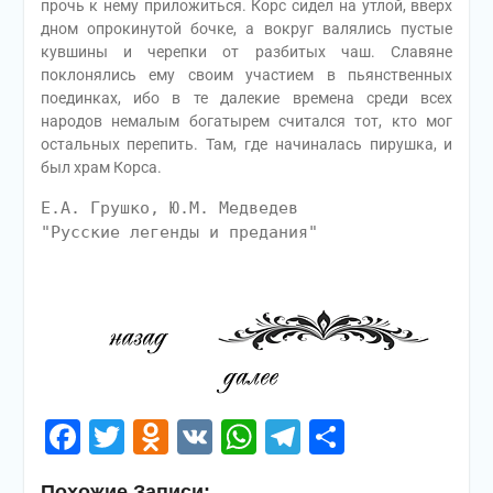
прочь к нему приложиться. Корс сидел на утлой, вверх
дном опрокинутой бочке, а вокруг валялись пустые
кувшины и черепки от разбитых чаш. Славяне
поклонялись ему своим участием в пьянственных
поединках, ибо в те далекие времена среди всех
народов немалым богатырем считался тот, кто мог
остальных перепить. Там, где начиналась пирушка, и
был храм Корса.
Е.А. Грушко, Ю.М. Медведев
"Русские легенды и предания"
Facebook
Twitter
Odnoklassniki
VK
WhatsApp
Telegram
Отправи
Похожие Записи: