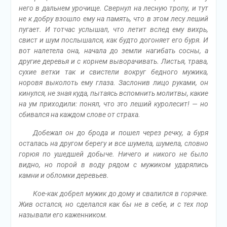
него в дальнем урочище. Свернул на лесную тропу, и тут
не к добру взошло ему на память, что в этом лесу леший
пугает. И тотчас услышал, что летит вслед ему вихрь,
свист и шум послышался, как будто догоняет его буря. И
вот налетела она, начала до земли нагибать сосны, а
другие деревья и с корнем выворачивать. Листья, трава,
сухие ветки так и свистели вокруг бедного мужика,
норовя выколоть ему глаза. Заслонив лицо руками, он
кинулся, не зная куда, пытаясь вспомнить молитвы, какие
на ум приходили: понял, что это леший куролесит! — но
сбивался на каждом слове от страха.
Добежал он до брода и пошел через речку, а буря
осталась на другом берегу и все шумела, шумела, словно
горюя по ушедшей добыче. Ничего и никого не было
видно, но порой в воду рядом с мужиком ударялись
камни и обломки деревьев.
Кое-как добрел мужик до дому и свалился в горячке.
Жив остался, но сделался как бы не в себе, и с тех пор
называли его каженником.