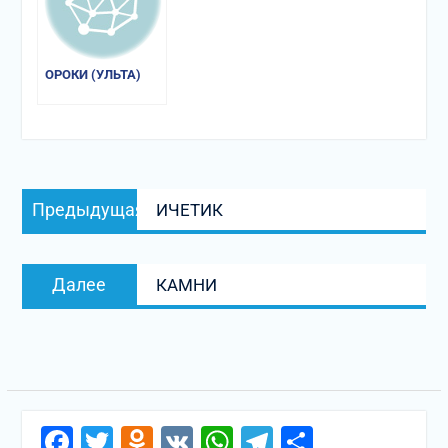
ОРОКИ (УЛЬТА)
Навигация
Предыдущая
Предыдущая
ИЧЕТИК
по
запись:
записям
Следующая
Далее
КАМНИ
запись:
Facebook
Twitter
Odnoklassniki
VK
WhatsApp
Telegram
Отправи