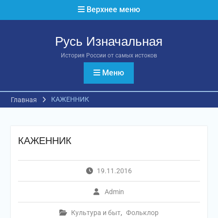
Перейти
Верхнее меню
к
содержимому
Русь Изначальная
История России от самых истоков
Меню
КАЖЕННИК
Главная
КАЖЕННИК
19.11.2016
Admin
Культура и быт
,
Фольклор