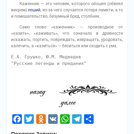
Каженник — это человек, которого обошел (обвеял
вихрем)
леший
, из-за чего случается потеря памяти, а то
и помешательство, безумный бред, столбняк.
Само слово «каженник» — производное от
«казить», «каживать», что означало в древности
искажать, портить, повреждать, извращать, уродовать,
калечить, а «казиться» — беситься или сходить с ума.
Е.А. Грушко, Ю.М. Медведев
"Русские легенды и предания"
Facebook
Twitter
Odnoklassniki
VK
WhatsApp
Telegram
Отправи