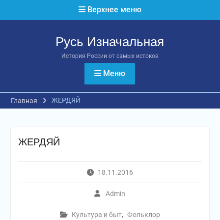
Перейти
Верхнее меню
к
содержимому
Русь Изначальная
История России от самых истоков
Меню
ЖЕРДЯЙ
Главная
ЖЕРДЯЙ
18.11.2016
Admin
Культура и быт
,
Фольклор