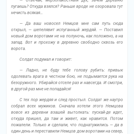
— Отвечай, мерзопакостный дух, зачем деревню
пугаешь? Откуда взялся? Раньше вроде не озоровала тут
нечисть всякая…
— Да ваш новосел Немцов мне сам путь сюда
открыл, — шепелявит испуганный жердяй. — Поставил
новый дом воротами не на полуночь, как положено, а на
запад. Вот и прохожу в деревню свободно сквозь его
ворота.
Солдат подумал и говорит:
— Ладно, не буду тебе голову рубить: привык
одолевать врага в честном бою, не подымается рука на
безоружного. Убирайся отселе раз и навсегда. И смотри,
в другой раз мне не попадайся!
С тех пор жердяя и след простыл. Солдат же наутро
собрал всех мужиков. Сначала хотели этого Немцова
вовсе из деревни взашей вытолкать: пускай-де идет,
откуда пришел, да там и живет, как нравится. Потом
пожалели. Только и сделали, что поднатужились — да в
один день и переставили Немцов дом воротами на север,