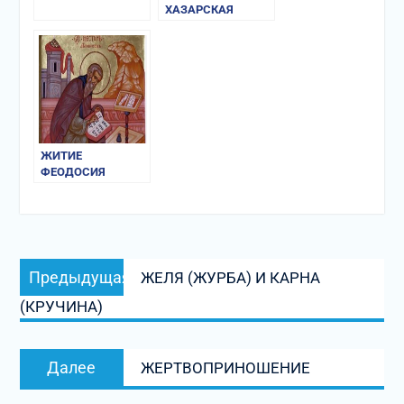
ХАЗАРСКАЯ
ПЕРЕПИСКА X в.
ЖИТИЕ
ФЕОДОСИЯ
ПЕЧЕРСКОГО
Навигация
Предыдущая
Предыдущая
ЖЕЛЯ (ЖУРБА) И КАРНА
по
запись:
(КРУЧИНА)
записям
Следующая
Далее
ЖЕРТВОПРИНОШЕНИЕ
запись: