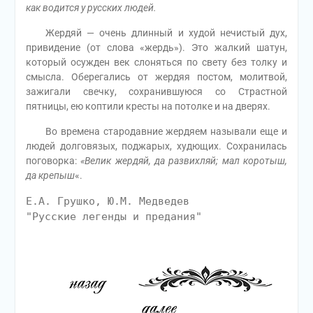
как водится у русских людей.
Жердяй — очень длинный и худой нечистый дух,
привидение (от слова «жердь»). Это жалкий шатун,
который осужден век слоняться по свету без толку и
смысла. Оберегались от жердяя постом, молитвой,
зажигали свечку, сохранившуюся со Страстной
пятницы, ею коптили кресты на потолке и на дверях.
Во времена стародавние жердяем называли еще и
людей долговязых, поджарых, худющих. Сохранилась
поговорка:
«Велик жердяй, да развихляй; мал коротыш,
да крепыш
«.
Е.А. Грушко, Ю.М. Медведев
"Русские легенды и предания"