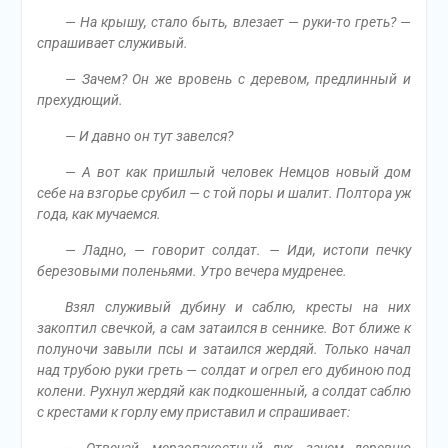
— На крышу, стало быть, влезает — руки-то греть? —
спрашивает служивый.
— Зачем? Он же вровень с деревом, предлинный и
прехудющий.
— И давно он тут завелся?
— А вот как пришлый человек Немцов новый дом
себе на взгорье срубил — с той поры и шалит. Полтора уж
года, как мучаемся.
— Ладно, — говорит солдат. — Иди, истопи печку
березовыми поленьями. Утро вечера мудренее.
Взял служивый дубину и саблю, кресты на них
закоптил свечкой, а сам затаился в сеннике. Вот ближе к
полуночи завыли псы и затаился жердяй. Только начал
над трубою руки греть — солдат и огрел его дубиною под
колени. Рухнул жердяй как подкошенный, а солдат саблю
с крестами к горлу ему приставил и спрашивает: