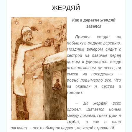
ЖЕРДЯЙ
Как в деревне жердяй
завелся
Пришел солдат на
побывку в родную деревню.
Поздним вечером сидит с
сестрой на лавочке перед
домом и удивляется: везде
огни погашены, ни песен, ни
смеха на посиделках —
ровно повымерло все. Что
за оказия? А сестра и
говорит:
— Да жердяй всех
одолел. Шатается ночью
между домами, греет руки в
трубах, а как в окно
заглянет — все в обморок падают, во какой страшный.