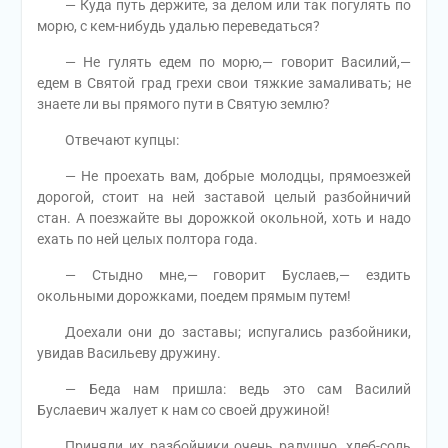
— Куда путь держите, за делом или так погулять по
морю, с кем-нибудь удалью переведаться?
— Не гулять едем по морю,— говорит Василий,—
едем в Святой град грехи свои тяжкие замаливать; не
знаете ли вы прямого пути в Святую землю?
Отвечают купцы:
— Не проехать вам, добрые молодцы, прямоезжей
дорогой, стоит на ней заставой целый разбойничий
стан. А поезжайте вы дорожкой окольной, хоть и надо
ехать по ней целых полтора года.
— Стыдно мне,— говорит Буслаев,— ездить
окольными дорожками, поедем прямым путем!
Доехали они до заставы; испугались разбойники,
увидав Васильеву дружину.
— Беда нам пришла: ведь это сам Василий
Буслаевич жалует к нам со своей дружиной!
Приняли их разбойники очень радушно, хлеб-соль