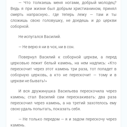
— Что толкаешь меня ногами, добрый молодец?
Ведь я при жизни был добрым христианином, принял
смерть напрасную… где теперь лежу — там и ты
сложишь свою головушку, не доедешь и до церкви
соборной.
Не испугался Василий.
— Не верю я ни в чох, ни в сон.
Повернул Василий к соборной церкви, а перед
церковью лежит белый камень, на нем надпись: «Кто
перескочит через этот камень три раза, тот попадет в
соборную церковь, а кто не перескочит — тому и в
церкви не бывать!»
И вся дружинушка Васильева перескочила через
камень; стал Василий сам перескакивать: два раза
перескочил через камень, а на третий захотелось ему
свою удаль попытать, показать себя.
— Не только передом — я и задом перескочу через
камень.