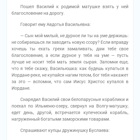
Пошел Василий к родимой матушке взять у ней
благословение на дорогу.
Говорит ему Авдотья Васильевна:
— Сын мой милый, не дурное ли ты на уме держишь:
не собираешься ли заводить новую ссору? Если вправду
хочешь ты ехать грехи замаливать, дам тебе свое
благословение, а если дурное у тебя на уме — пусть
лучше не носит тебя мать земля сырая. Запомни еще,
что я тебе скажу, Васильюшка: как будешь купаться в
Иордане-реке, не купайся нагим телом, бог тебя накажет
за это — вспомни, что сам Иисус Христос купался в
Иордане.
Снарядил Василий свои белопарусные кораблики и
поехал по Ильменю-озеру, свернул на Волгу-матушку;
едет день, другой, встречается купеческий корабль,
нагруженный богатыми заморскими товарами.
Спрашивают купцы дружинушку Буслаева: