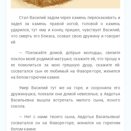
Стал Василий задом через камень перескакивать и
задел за камень правой ногой, головой о камень
ударился, тут ему и конец пришел, чувствует Василий,
что смерть его близка, созвал свою дружину и говорит
ей:
— Поезжайте домой, добрые молодцы, свезите
поклон моей родимой матушке; скажите ей, что прошу я
ее помолиться за мою грешную душу, скажите ей:
сосватался сын ее любимый на Фаворе-горе, женился
на белом горючем камне.
Умер Василий тут же на горе, и схоронила его
дружинушка; поехали они домой невеселые, а Авдотья
Васильевна вышла встречать милого сына, ясного
сокола.
— Нет с нами твоего сына, Авдотья Васильевна!
сосватался он на Фаворе-горе, женился на горючем
белом камне.