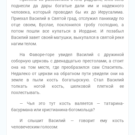
поднесли да дары богатые дали им и надежного
человека, который проводил бы их до Иерусалима.
Приехал Василий в Святой град, отслужил панихиду по
отце своем, Буслае, поклонился гробу господню, а
потом пошли все купаться в Иордане. И позабыл
Василий завет своей матушки, выкупался в святой реке
нагим телом.
На Фаворе-горе увидел Василий с дружиной
соборную церковь с двенадцатью престолами, а стоит
она на том месте, где преобразился сам Спаситель.
Недалеко от церкви на обратном пути увидели они на
земле в пыли кость богатырскую. Стал Василий
толкать ногой кость, шелковой плеткой ее
похлестывать.
— Чья это тут кость валяется — татарина-
басурмана или христианина-богомольца?
И слышит Василий — говорит ему кость
человеческим голосом: