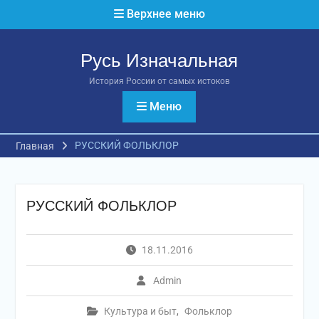
Перейти
Верхнее меню
к
содержимому
Русь Изначальная
История России от самых истоков
Меню
РУССКИЙ ФОЛЬКЛОР
Главная
РУССКИЙ ФОЛЬКЛОР
18.11.2016
Admin
Культура и быт
,
Фольклор