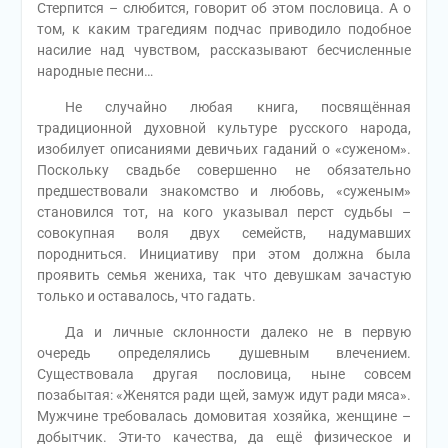
Стерпится – слюбится, говорит об этом пословица. А о
том, к каким трагедиям подчас приводило подобное
насилие над чувством, рассказывают бесчисленные
народные песни…
Не случайно любая книга, посвящённая
традиционной духовной культуре русского народа,
изобилует описаниями девичьих гаданий о «суженом».
Поскольку свадьбе совершенно не обязательно
предшествовали знакомство и любовь, «суженым»
становился тот, на кого указывал перст судьбы –
совокупная воля двух семейств, надумавших
породниться. Инициативу при этом должна была
проявить семья жениха, так что девушкам зачастую
только и оставалось, что гадать.
Да и личные склонности далеко не в первую
очередь определялись душевным влечением.
Существовала другая пословица, ныне совсем
позабытая: «Женятся ради щей, замуж идут ради мяса».
Мужчине требовалась домовитая хозяйка, женщине –
добытчик. Эти-то качества, да ещё физическое и