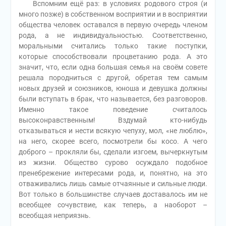
Вспомним ещё раз: в условиях родового строя (и
много позже) в собственном восприятии и в восприятии
общества человек оставался в первую очередь членом
рода, а не индивидуальностью. Соответственно,
моральными считались только такие поступки,
которые способствовали процветанию рода. А это
значит, что, если одна большая семья на своём совете
решала породниться с другой, обретая тем самым
новых друзей и союзников, юноша и девушка должны
были вступать в брак, что называется, без разговоров.
Именно такое поведение считалось
высоконравственным! Вздумай кто-нибудь
отказываться и нести всякую чепуху, мол, «не люблю»,
на него, скорее всего, посмотрели бы косо. А чего
доброго – прокляли бы, сделали изгоем, вычеркнутым
из жизни. Общество сурово осуждало подобное
пренебрежение интересами рода, и, понятно, на это
отваживались лишь самые отчаянные и сильные люди.
Вот только в большинстве случаев доставалось им не
всеобщее сочувствие, как теперь, а наоборот –
всеобщая неприязнь.