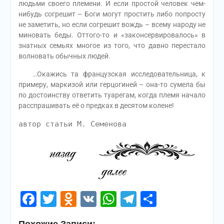
людьми своего племени. И если простой человек чем-
нибудь согрешит – Боги могут простить либо попросту
не заметить, но если согрешит вождь – всему народу не
миновать беды. Оттого-то и «законсервировалось» в
знатных семьях многое из того, что давно перестало
волновать обычных людей.
…Окажись та французская исследовательница, к
примеру, маркизой или герцогиней – она-то сумела бы
по достоинству ответить туарегам, когда племя начало
расспрашивать её о предках в десятом колене!
автор статьи М. Семенова
Facebook
Twitter
Odnoklassniki
VK
WhatsApp
Telegram
Отправи
Похожие Записи: