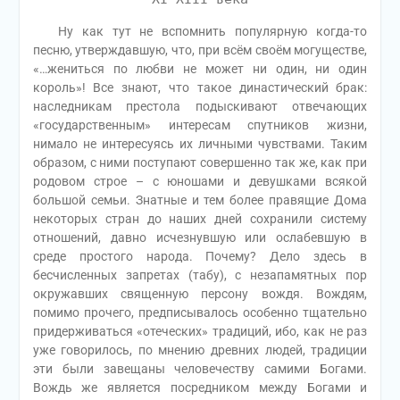
Ну как тут не вспомнить популярную когда-то
песню, утверждавшую, что, при всём своём могуществе,
«…жениться по любви не может ни один, ни один
король»! Все знают, что такое династический брак:
наследникам престола подыскивают отвечающих
«государственным» интересам спутников жизни,
нимало не интересуясь их личными чувствами. Таким
образом, с ними поступают совершенно так же, как при
родовом строе – с юношами и девушками всякой
большой семьи. Знатные и тем более правящие Дома
некоторых стран до наших дней сохранили систему
отношений, давно исчезнувшую или ослабевшую в
среде простого народа. Почему? Дело здесь в
бесчисленных запретах (табу), с незапамятных пор
окружавших священную персону вождя. Вождям,
помимо прочего, предписывалось особенно тщательно
придерживаться «отеческих» традиций, ибо, как не раз
уже говорилось, по мнению древних людей, традиции
эти были завещаны человечеству самими Богами.
Вождь же является посредником между Богами и