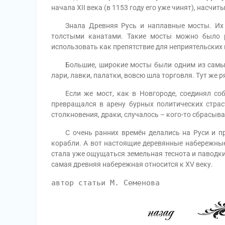
начала ХII века (в 1153 году его уже чинят), насчи
Знала Древняя Русь и наплавные мосты. Их ус
толстыми канатами. Такие мосты можно было ра
использовать как препятствие для неприятельских
Большие, широкие мосты были одним из самых б
лари, лавки, палатки, вовсю шла торговля. Тут ж
Если же мост, как в Новгороде, соединял собо
превращался в арену бурных политических страс
столкновения, драки, случалось – кого-то сбрасывал
С очень ранних времён делались на Руси и пр
корабли. А вот настоящие деревянные набережные 
стала уже ощущаться земельная теснота и паводки,
самая древняя набережная относится к ХV веку.
автор статьи М. Семенова