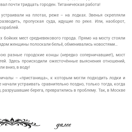
тывал почти тридцать городен. Титаническая работа!
траивали на плотах, реже – на лодках. Звенья скрепляли
зводить, пропуская суда, идущие по реке. Или, наоборот,
 кораблей.
ойких мест средневекового города. Прямо на мосту стояли
е рядом женщины полоскали бельё, обменивались новостями…
ю разные городские концы (нередко соперничавшие!), мост
тей. Здесь происходили ожесточённые выяснения отношений,
и вниз, в воду!
ичалы – «пристанища», к которым могли подходить лодки и
начали устраивать сравнительно поздно, только тогда, когда
 разрушавшие берега, превратились в проблему. Так, в Москве