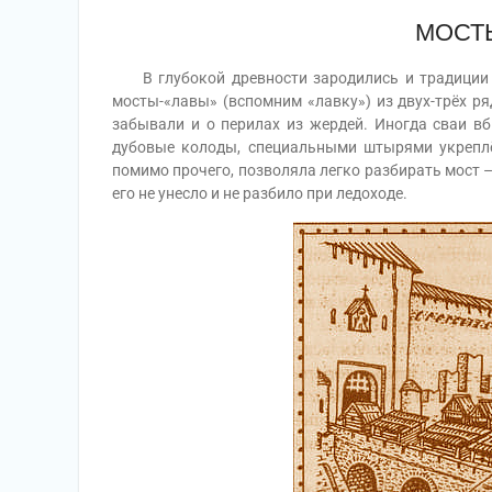
МОСТ
В глубокой древности зародились и традиции с
мосты-«лавы» (вспомним «лавку») из двух-трёх ря
забывали и о перилах из жердей. Иногда сваи в
дубовые колоды, специальными штырями укреплё
помимо прочего, позволяла легко разбирать мост – 
его не унесло и не разбило при ледоходе.