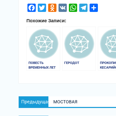
Facebook
Twitter
Odnoklassniki
VK
WhatsApp
Telegr
Отп
Похожие Записи:
ПОВЕСТЬ
ГЕРОДОТ
ПРОКОПИ
ВРЕМЕННЫХ ЛЕТ
КЕСАРИЙ
Навигация
Предыдущая
Предыдущая
МОСТОВАЯ
по
запись:
записям