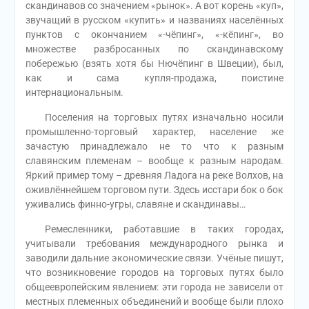
скандинавов со значением «рынок». А вот корень «куп»,
звучащий в русском «купить» и названиях населённых
пунктов с окончанием «-чёпинг», «-кёпинг», во
множестве разбросанных по скандинавскому
побережью (взять хотя бы Нючёпинг в Швеции), был,
как и сама купля-продажа, поистине
интернациональным.
Поселения на торговых путях изначально носили
промышленно-торговый характер, население же
зачастую принадлежало не то что к разным
славянским племенам – вообще к разным народам.
Яркий пример тому – древняя Ладога на реке Волхов, на
оживлённейшем торговом пути. Здесь исстари бок о бок
уживались финно-угры, славяне и скандинавы…
Ремесленники, работавшие в таких городах,
учитывали требования международного рынка и
заводили дальние экономические связи. Учёные пишут,
что возникновение городов на торговых путях было
общеевропейским явлением: эти города не зависели от
местных племенных объединений и вообще были плохо