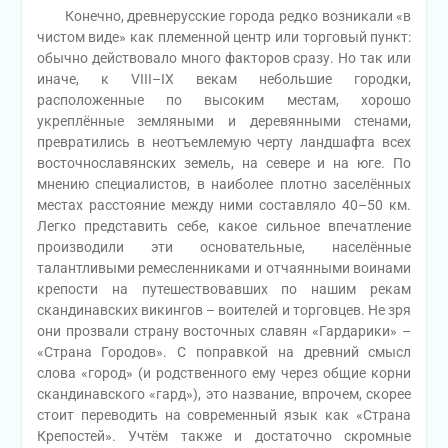
Конечно, древнерусские города редко возникали «в
чистом виде» как племенной центр или торговый пункт:
обычно действовало много факторов сразу. Но так или
иначе, к VIII–IХ векам небольшие городки,
расположенные по высоким местам, хорошо
укреплённые земляными и деревянными стенами,
превратились в неотъемлемую черту ландшафта всех
восточнославянских земель, на севере и на юге. По
мнению специалистов, в наиболее плотно заселённых
местах расстояние между ними составляло 40–50 км.
Легко представить себе, какое сильное впечатление
производили эти основательные, населённые
талантливыми ремесленниками и отчаянными воинами
крепости на путешествовавших по нашим рекам
скандинавских викингов – воителей и торговцев. Не зря
они прозвали страну восточных славян «Гардарики» –
«Страна Городов». С поправкой на древний смысл
слова «город» (и родственного ему через общие корни
скандинавского «гард»), это название, впрочем, скорее
стоит переводить на современный язык как «Страна
Крепостей». Учтём также и достаточно скромные