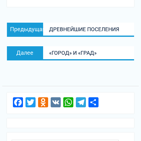
Навигация
Предыдущая
Предыдущая
ДРЕВНЕЙШИЕ ПОСЕЛЕНИЯ
по
запись:
записям
Следующая
Далее
«ГОРОД» И «ГРАД»
запись:
Facebook
Twitter
Odnoklassniki
VK
WhatsApp
Telegram
Отправи
Поиск