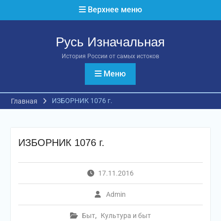
Перейти
Верхнее меню
к
содержимому
Русь Изначальная
История России от самых истоков
Меню
ИЗБОРНИК 1076 г.
Главная
ИЗБОРНИК 1076 г.
17.11.2016
Admin
Быт
,
Культура и быт