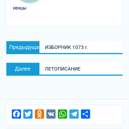
НЕНЦЫ
Навигация
Предыдущая
Предыдущая
ИЗБОРНИК 1073 г.
по
запись:
записям
Следующая
Далее
ЛЕТОПИСАНИЕ
запись:
Facebook
Twitter
Odnoklassniki
VK
WhatsApp
Telegram
Отправи