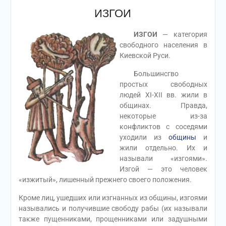
ИЗГОИ
ИЗГОИ
— категория
свободного населения в
Киевской Руси.
Большинсгво
простых свободных
людей XI-XII вв. жили в
общинах. Правда,
некоторые из-за
конфликтов с соседями
уходили из
общины
и
жили отдельно. Их и
называли «изгоями».
Изгой — это человек
«изжитый», лишенный прежнего своего положения.
Кроме лиц, ушедших или изгнанных из общины, изгоями
назывались и получившие свободу рабы (их называли
также пущенниками, прощенниками или задушными