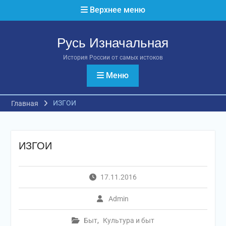
Перейти
Верхнее меню
к
содержимому
Русь Изначальная
История России от самых истоков
Меню
ИЗГОИ
Главная
ИЗГОИ
17.11.2016
Admin
Быт
,
Культура и быт