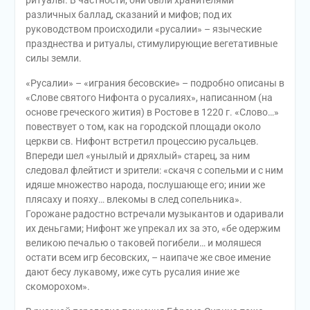
различных баллад, сказаний и мифов; под их
руководством происходили «русалии» – языческие
празднества и ритуалы, стимулирующие вегетативные
силы земли.
«Русалии» – «играния бесовские» – подробно описаны в
«Слове святого Нифонта о русалиях», написанном (на
основе греческого жития) в Ростове в 1220 г. «Слово…»
повествует о том, как на городской площади около
церкви св. Нифонт встретил процессию русальцев.
Впереди шел «унылый и дряхлый» старец, за ним
следовал флейтист и зрители: «скачя с сопельми и с ним
идяше множество народа, послушающе его; инии же
плясаху и пояху… влекомы в след сопельника».
Горожане радостно встречали музыкантов и одаривали
их деньгами; Нифонт же упрекал их за это, «бе одержим
великою печалью о таковей погибели… и моляшеся
остати всем игр бесовских, – наипаче же свое имение
дают бесу лукавому, иже суть русалия иние же
скоморохом».