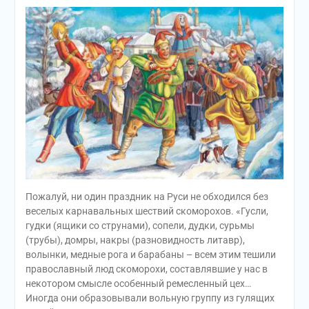
Пожалуй, ни один праздник на Руси не обходился без
веселых карнавальных шествий скоморохов. «Гусли,
гудки (ящики со струнами), сопели, дудки, сурьмы
(трубы), домры, накры (разновидность литавр),
волынки, медные рога и барабаны – всем этим тешили
православный люд скоморохи, составлявшие у нас в
некотором смысле особенный ремесленный цех…
Иногда они образовывали вольную группу из гулящих