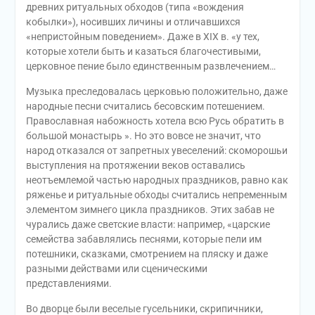
древних ритуальных обходов (типа «вождения
кобылки»), носивших личины и отличавшихся
«непристойным поведением». Даже в XIX в. «у тех,
которые хотели быть и казаться благочестивыми,
церковное пение было единственным развлечением…
Музыка преследовалась церковью положительно, даже
народные песни считались бесовским потешением.
Православная набожность хотела всю Русь обратить в
большой монастырь ». Но это вовсе не значит, что
народ отказался от запретных увеселений: скоморошьи
выступления на протяжении веков оставались
неотъемлемой частью народных праздников, равно как
ряженье и ритуальные обходы считались непременным
элементом зимнего цикла праздников. Этих забав не
чурались даже светские власти: например, «царские
семейства забавлялись песнями, которые пели им
потешники, сказками, смотрением на пляску и даже
разными действами или сценическими
представлениями.
Во дворце были веселые гусельники, скрипичники,