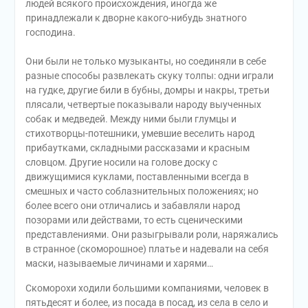
людей всякого происхождения, иногда же
принадлежали к дворне какого-нибудь знатного
господина.
Они были не только музыканты, но соединяли в себе
разные способы развлекать скуку толпы: одни играли
на гудке, другие били в бубны, домры и накры, третьи
плясали, четвертые показывали народу выученных
собак и медведей. Между ними были глумцы и
стихотворцы-потешники, умевшие веселить народ
прибаутками, складными рассказами и красным
словцом. Другие носили на голове доску с
движущимися куклами, поставленными всегда в
смешных и часто соблазнительных положениях; но
более всего они отличались и забавляли народ
позорами или действами, то есть сценическими
представлениями. Они разыгрывали роли, наряжались
в странное (скоморошное) платье и надевали на себя
маски, называемые личинами и харями…
Скоморохи ходили большими компаниями, человек в
пятьдесят и более, из посада в посад, из села в село и