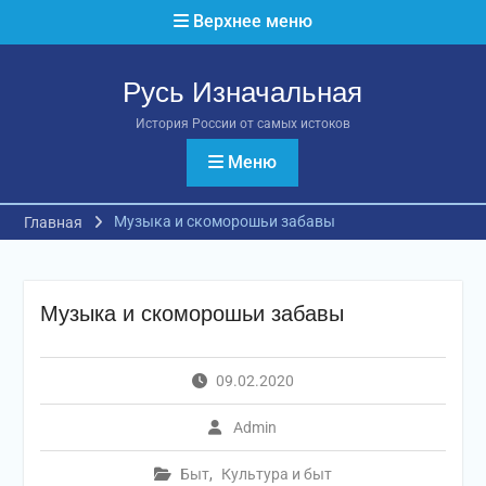
Перейти
Верхнее меню
к
содержимому
Русь Изначальная
История России от самых истоков
Меню
Музыка и скоморошьи забавы
Главная
Музыка и скоморошьи забавы
09.02.2020
Admin
Быт
,
Культура и быт