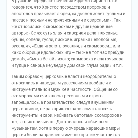
В русской переделке поучения Ефрема Сирина тоже
говорится, что Христос посредством пророков и
апостолов призывает людей, «а дьявол зовет гусльми и
плесце и песньми неприязненными и свирельми». Так
же относились к скоморохам и другие церковные
авторы: «Се же суть злая и скверная дела: плясанье,
бубны, сопели, гусли, пискове, игранья неподобныя,
русалья», «Егда играють русалия, ли скомороси… или
како сборище идольскых игр – ты же в тот час пребуди
дома!», «Смеха бегай лихого; скомороха и слаточьхара
и гудца и свирца не уведи у дом свой глума ради» и т.п.
Таким образом, церковные власти неодобрительно
относились к народным увеселениям вообще и к
инструментальной музыке в частности. Общение со
скоморохами считалось греховным и строго
запрещалось, а правительство, следуя внушениям
церковников, не раз приказывало ломать и жечь
инструменты и хари, избивать батогами скоморохов и
тех, кто их призывал . Доставалось и обычным
музыкантам, хотя в первую очередь карающие меры
церкви были направлены именно против участников