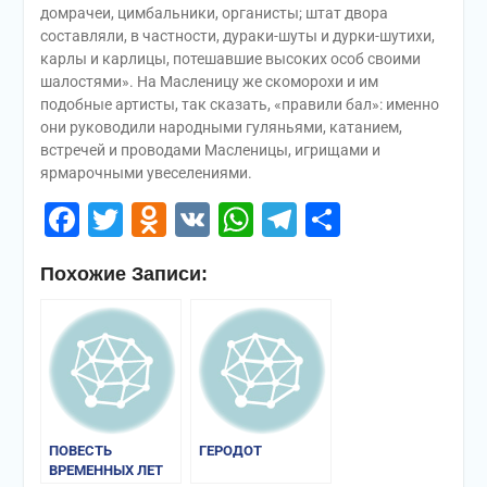
домрачеи, цимбальники, органисты; штат двора
составляли, в частности, дураки-шуты и дурки-шутихи,
карлы и карлицы, потешавшие высоких особ своими
шалостями». На Масленицу же скоморохи и им
подобные артисты, так сказать, «правили бал»: именно
они руководили народными гуляньями, катанием,
встречей и проводами Масленицы, игрищами и
ярмарочными увеселениями.
Facebook
Twitter
Odnoklassniki
VK
WhatsApp
Telegram
Отправи
Похожие Записи:
ПОВЕСТЬ
ГЕРОДОТ
ВРЕМЕННЫХ ЛЕТ