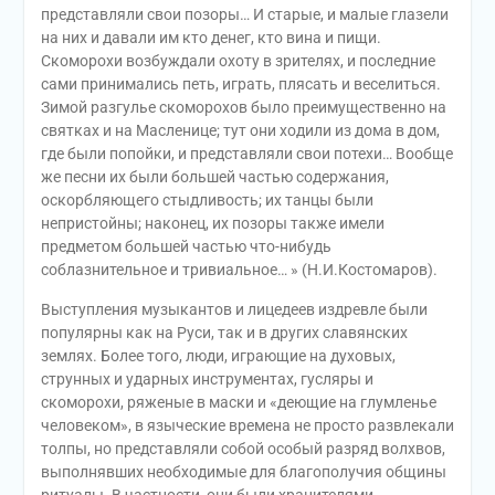
представляли свои позоры… И старые, и малые глазели
на них и давали им кто денег, кто вина и пищи.
Скоморохи возбуждали охоту в зрителях, и последние
сами принимались петь, играть, плясать и веселиться.
Зимой разгулье скоморохов было преимущественно на
святках и на Масленице; тут они ходили из дома в дом,
где были попойки, и представляли свои потехи… Вообще
же песни их были большей частью содержания,
оскорбляющего стыдливость; их танцы были
непристойны; наконец, их позоры также имели
предметом большей частью что-нибудь
соблазнительное и тривиальное… » (Н.И.Костомаров).
Выступления музыкантов и лицедеев издревле были
популярны как на Руси, так и в других славянских
землях. Более того, люди, играющие на духовых,
струнных и ударных инструментах, гусляры и
скоморохи, ряженые в маски и «деющие на глумленье
человеком», в языческие времена не просто развлекали
толпы, но представляли собой особый разряд волхвов,
выполнявших необходимые для благополучия общины
ритуалы. В частности, они были хранителями