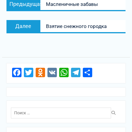
Предыдущая
Предыдущая
Масленичные забавы
по
запись:
записям
Следующая
Далее
Взятие снежного городка
запись:
Facebook
Twitter
Odnoklassniki
VK
WhatsApp
Telegram
Отправи
Поиск
по: