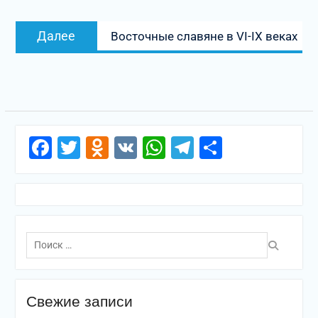
записям
Следующая
Далее
Восточные славяне в VI-IX веках
запись:
Facebook
Twitter
Odnoklassniki
VK
WhatsApp
Telegram
Отправи
Поиск
по:
Свежие записи