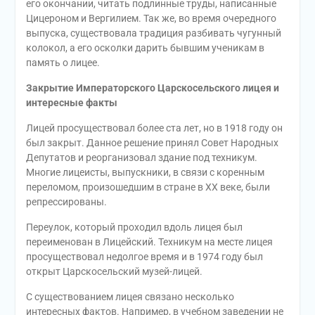
его окончании, читать подлинные труды, написанные
Цицероном и Вергилием. Так же, во время очередного
выпуска, существовала традиция разбивать чугунный
колокол, а его осколки дарить бывшим ученикам в
память о лицее.
Закрытие Императорского Царскосельского лицея и
интересные факты
Лицей просуществовал более ста лет, но в 1918 году он
был закрыт. Данное решение принял Совет Народных
Депутатов и реорганизовал здание под техникум.
Многие лицеисты, выпускники, в связи с коренным
переломом, произошедшим в стране в XX веке, были
репрессированы.
Переулок, который проходил вдоль лицея был
переименован в Лицейский. Техникум на месте лицея
просуществовал недолгое время и в 1974 году был
открыт Царскосельский музей-лицей.
С существованием лицея связано несколько
интересных фактов. Например, в учебном заведении не