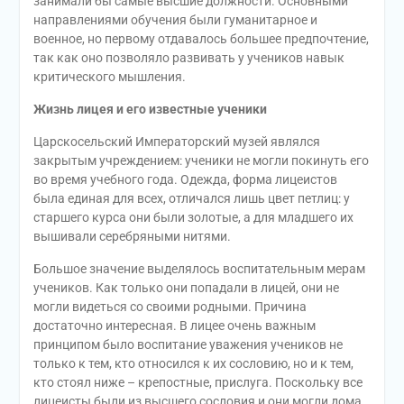
занимали бы самые высшие должности. Основными
направлениями обучения были гуманитарное и
военное, но первому отдавалось большее предпочтение,
так как оно позволяло развивать у учеников навык
критического мышления.
Жизнь лицея и его известные ученики
Царскосельский Императорский музей являлся
закрытым учреждением: ученики не могли покинуть его
во время учебного года. Одежда, форма лицеистов
была единая для всех, отличался лишь цвет петлиц: у
старшего курса они были золотые, а для младшего их
вышивали серебряными нитями.
Большое значение выделялось воспитательным мерам
учеников. Как только они попадали в лицей, они не
могли видеться со своими родными. Причина
достаточно интересная. В лицее очень важным
принципом было воспитание уважения учеников не
только к тем, кто относился к их сословию, но и к тем,
кто стоял ниже – крепостные, прислуга. Поскольку все
лицеисты были из высшего сословия и они могли дома