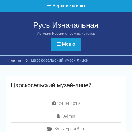
Перейти
Верхнее меню
к
содержимому
Русь Изначальная
История России от самых истоков
Меню
Царскосельский музей-лицей
Главная
Царскосельский музей-лицей
24.04.2019
Admin
Культура и быт