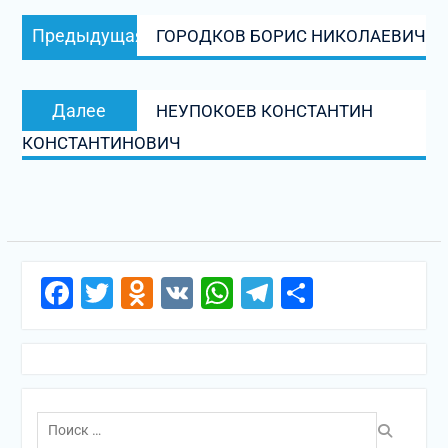
Навигация
Предыдущая
Предыдущая
ГОРОДКОВ БОРИС НИКОЛАЕВИЧ
по
запись:
записям
Следующая
Далее
НЕУПОКОЕВ КОНСТАНТИН
запись:
КОНСТАНТИНОВИЧ
Facebook
Twitter
Odnoklassniki
VK
WhatsApp
Telegram
Отправи
Поиск
по: