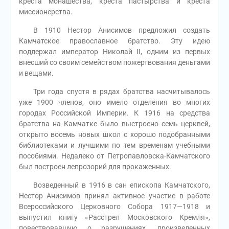
креста монашества, креста пастырства и креста
миссионерства.
В 1910 Нестор Анисимов предложил создать
Камчатское православное братство. Эту идею
поддержал император Николай II, одним из первых
внесший со своим семейством пожертвования деньгами
и вещами.
Три года спустя в рядах братства насчитывалось
уже 1900 членов, оно имело отделения во многих
городах Российской Империи. К 1916 на средства
братства на Камчатке было выстроено семь церквей,
открыто восемь новых школ с хорошо подобранными
библиотеками и лучшими по тем временам учебными
пособиями. Недалеко от Петропавловска-Камчатского
был построен лепрозорий для прокаженных.
Возведенный в 1916 в сан епископа Камчатского,
Нестор Анисимов принял активное участие в работе
Всероссийского Церковного Собора 1917—1918 и
выпустил книгу «Расстрел Московского Кремля»,
повествовавшую о разрушениях, произведенных