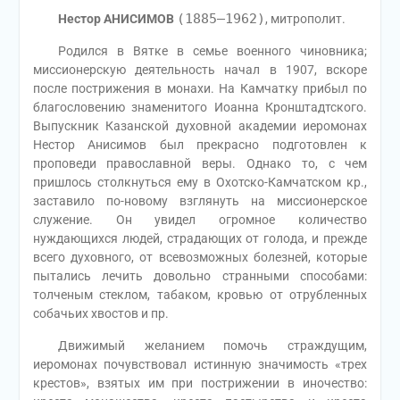
(1885—1962)
Нестор АНИСИМОВ
, митрополит.
Родился в Вятке в семье военного чиновника;
миссионерскую деятельность начал в 1907, вскоре
после пострижения в монахи. На Камчатку прибыл по
благословению знаменитого Иоанна Кронштадтского.
Выпускник Казанской духовной академии иеромонах
Нестор Анисимов был прекрасно подготовлен к
проповеди православной веры. Однако то, с чем
пришлось столкнуться ему в Охотско-Камчатском кр.,
заставило по-новому взглянуть на миссионерское
служение. Он увидел огромное количество
нуждающихся людей, страдающих от голода, и прежде
всего духовного, от всевозможных болезней, которые
пытались лечить довольно странными способами:
толченым стеклом, табаком, кровью от отрубленных
собачьих хвостов и пр.
Движимый желанием помочь страждущим,
иеромонах почувствовал истинную значимость «трех
крестов», взятых им при пострижении в иночество: