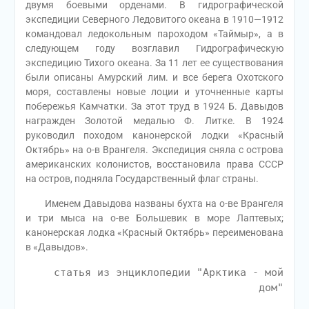
двумя боевыми орденами. В гидрографической
экспедиции Северного Ледовитого океана в 1910—1912
командовал ледокольным пароходом «Таймыр», а в
следующем году возглавил Гидрографическую
экспедицию Тихого океана.
За 11 лет ее существования
были описаны Амурский лим. и все берега Охотского
моря, составлены новые лоции и уточненные карты
побережья Камчатки. За этот труд в 1924 Б. Давыдов
награжден Золотой медалью Ф. Литке. В 1924
руководил походом канонерской лодки «Красный
Октябрь» на о-в Врангеля. Экспедиция сняла с острова
американских колонистов, восстановила права СССР
на остров, подняла Государственный флаг страны.
Именем Давыдова названы бухта на о-ве Врангеля
и три мыса на о-ве Большевик в море Лаптевых;
канонерская лодка «Красный Октябрь» переименована
в «Давыдов».
статья из энциклопедии "Арктика - мой
дом"