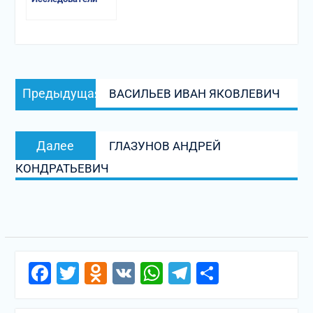
Навигация
Предыдущая
Предыдущая
ВАСИЛЬЕВ ИВАН ЯКОВЛЕВИЧ
по
запись:
записям
Следующая
Далее
ГЛАЗУНОВ АНДРЕЙ
запись:
КОНДРАТЬЕВИЧ
Facebook
Twitter
Odnoklassniki
VK
WhatsApp
Telegram
Отправи