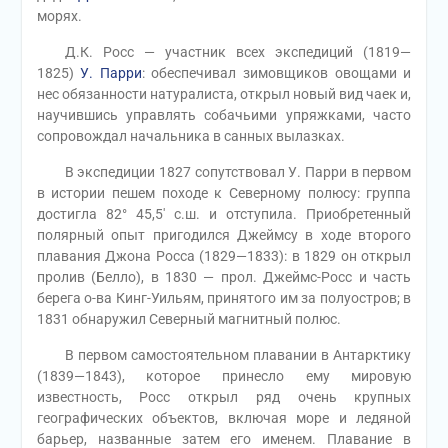
морях.
Д.К. Росс — участник всех экспедиций (1819—
1825)
У. Парри
: обеспечивал зимовщиков овощами и
нес обязанности натуралиста, открыл новый вид чаек и,
научившись управлять собачьими упряжками, часто
сопровождал начальника в санных вылазках.
В экспедиции 1827 сопутствовал У. Парри в первом
в истории пешем походе к Северному полюсу: группа
достигла 82° 45,5′ с.ш. и отступила. Приобретенный
полярный опыт пригодился Джеймсу в ходе второго
плавания Джона Росса (1829—1833): в 1829 он открыл
пролив (Белло), в 1830 — прол. Джеймс-Росс и часть
берега о-ва Кинг-Уильям, принятого им за полуостров; в
1831 обнаружил Северный магнитный полюс.
В первом самостоятельном плавании в Антарктику
(1839—1843), которое принесло ему мировую
известность, Росс открыл ряд очень крупных
географических объектов, включая море и ледяной
барьер, названные затем его именем. Плавание в