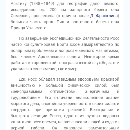
Арктику (1848—1849) для географии дало немного:
исследовано ок. 200 км западного берега о-ва
Сомерсет, прослежена (вторично после
Д. Франклина
)
большая часть прол. Пил и восточного берега о-ва
Принца Уэльского.
По завершении экспедиционной деятельности Росс
часто консультировал Британское адмиралтейство по
полярным проблемам и вопросам земного магнетизма,
был членом Арктического совета. Некоторое время
работал в королевской топографической службе, затем
удалился в свое имение, где и умер.
Дж. Росс обладал завидным здоровьем, красивой
внешностью и большой физической силой; был
«неисправимым оптимистом», энергичным и
трудолюбивым. Его отличали великолепное знание
морского дела, спокойная уверенность в своих силах и
твердость при принятии решений. Бесстрашие и
быстрота реакции Росса, одного из лучших ледовых
капитанов всех времен, не раз спасали людей и суда от
верной гибели. Он оказался замечательным