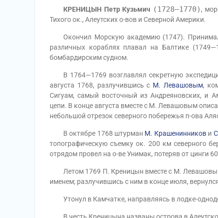
(1728—1770)
КРЕНИЦЫН Петр Кузьмич
, мо
Тихого ок., Алеутских о-вов и Северной Америки.
Окончил Морскую академию (1747). Принимал у
различных кораблях плавал на Балтике (1749—1
бомбардирским судном.
В 1764—1769 возглавлял секретную экспедицию 
августа 1768, разлучившись с
М. Левашовым
, к
Сигуам, самый восточный из Андреяновских, и А
цепи. В конце августа вместе с М. Левашовым опис
небольшой отрезок северного побережья п-ова Аля
В октябре 1768 штурман
М. Крашенинников
и
С
топографическую съемку ок. 200 км северного бе
отрядом провел на о-ве Унимак, потеряв от цинги 60
Летом 1769 П. Креницын вместе с М. Левашовым о
именем; разлучившись с ним в конце июля, вернулс
Утонул в Камчатке, направляясь в лодке-одноде
В честь Креницына названы острова в Алеутской 