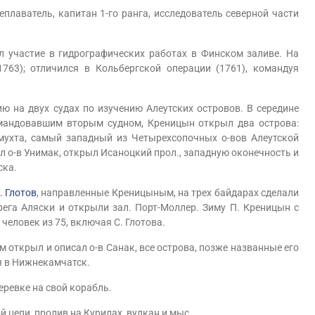
реплаватель, капитан 1-го ранга, исследователь северной части
частие в гидрографических работах в Финском заливе. На
763); отличился в Кольбергской операции (1761), командуя
на двух судах по изучению Алеутских островов. В середине
омандовавшим вторым судном, Креницын открыл два острова:
мухта, самый западный из Четырехсопочных о-вов Алеутской
ал о-в Унимак, открыл Исаноцкий прол., западную оконечность и
ска.
. Глотов
, направленные Креницыным, на трех байдарах сделали
рега Аляски и открыли зал. Порт-Моллер. Зиму П. Креницын с
 человек из 75, включая С. Глотова.
ткрыл и описал о-в Санак, все острова, позже названные его
я в Нижнекамчатск.
ревке на свой корабль.
цепи, пролив на Курилах, вулкан и мыс.