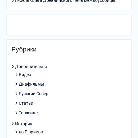
Гибель Олега Древлянского: тень междоусобицы
Рубрики
Дополнительно
Видео
Диафильмы
Русский Север
Статьи
Торжище
История
до Рюриков