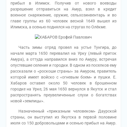
прибыл в Илимск. Получив от нового воеводы
разрешение отправиться на Амур, взял в кредит
военное снаряжение, оружие, сельхозинвентарь и во
главе группы из 60 человек весной 1649 вышел из
Илимска, а осенью поднялся на стругах по Олёкме.
Часть зимы отряд провел на устье Тунгира, до
начале марта 1650 перевалил на Урку (левый приток
Амура), а оттуда направился вниз по Амуру, встречая
опустевшие селения и городки. В одном из поселков ему
рассказали о «роскоши страны» за Амуром, правитель
которой имеет войско с «огневым боем» и пушки. Е.
Хабаров оставил около 50 человек в брошенном
городке на Урке, 26 мая 1650 вернулся в Якутск и стал
распространять преувеличенные слухи о богатствах
новой «землицы».
Назначенный «приказным человеком» Даурской
страны, он выступил из Якутска в первой половине
июля со 150 добровольцами и осенью прибыл на Амур.