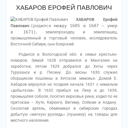
ХАБАРОВ ЕРОФЕЙ ПАВЛОВИЧ
ХАБАРОВ Ерофей
(родился между 1605 и 1607 – умер
Павлович
в 1671)
, землепроходец и землепашец,
промышленный и торговый человек, исследователь
Восточной Сибири, сын боярский.
Родился в Вологодской обл. в семье крестьян-
поморов. Зимой 1628 отправился в Мангазею на
заработки, летом 1629 добрался до Хеты через
Туруханск и р. Пясину. До весны 1630 служил
сборщиком пошлины в Хетском зимовье. Домой Е.
Хабаров вернулся не позднее начала 1631 с немалым
«добытком». В 1632 прибыл на Лену и до 1639,
промышляя соболя, посетил верховья реки, ходил по ее
притокам – Куте, Киренге, Витиму, Олёкме и Алдану.
Сколотив артель, обменивал в сибирских городах
добытую «мягкую рухлядь» (пушнину) на товары для
местного населения.