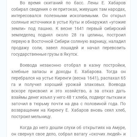
Во время скитаний по басс. Лены Е. Хабаров
собирал сведения о ее притоках, живущих там народах,
интересовался полезными ископаемыми. Он открыл
соляные источники в устье Куты и обнаружил «угожие
земли» под пашню. К весне 1641 первый сибирский
земледелец поднял около 28 га целины, построил
первую в Восточной Сибири соляную варницу, наладил
продажу соли, завел лошадей и начал перевозить
государственные грузы в Якутск.
Воевода незаконно отобрал в казну постройки,
хлебные запасы и доходы Е. Хабарова. Тогда он
перебрался на устье Киренги (весна 1641), распахал 65
га и получил хороший урожай злаковых. Воевода
вскоре присвоил и это хозяйство, а за отказ дать
взаймы денег изъял у него 48 т хлеба, подверг пыткам и
заточил в тюрьму почти на два с половиной года. По
возвращении на Киренгу Е. Хабаров вновь сеял хлеб,
построил мельницу.
Когда до него дошли слухи об открытиях на Амуре,
он свернул свое дело, собрал ватагу «охочих людей» и