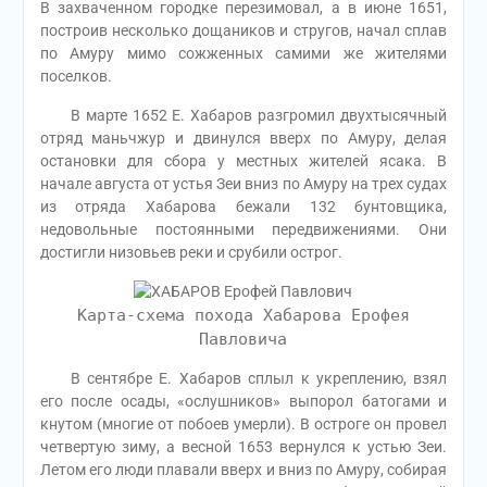
В захваченном городке перезимовал, а в июне 1651,
построив несколько дощаников и стругов, начал сплав
по Амуру мимо сожженных самими же жителями
поселков.
В марте 1652 Е. Хабаров разгромил двухтысячный
отряд маньчжур и двинулся вверх по Амуру, делая
остановки для сбора у местных жителей ясака. В
начале августа от устья Зеи вниз по Амуру на трех судах
из отряда Хабарова бежали 132 бунтовщика,
недовольные постоянными передвижениями. Они
достигли низовьев реки и срубили острог.
Карта-схема похода Хабарова Ерофея
Павловича
В сентябре Е. Хабаров сплыл к укреплению, взял
его после осады, «ослушников» выпорол батогами и
кнутом (многие от побоев умерли). В остроге он провел
четвертую зиму, а весной 1653 вернулся к устью Зеи.
Летом его люди плавали вверх и вниз по Амуру, собирая