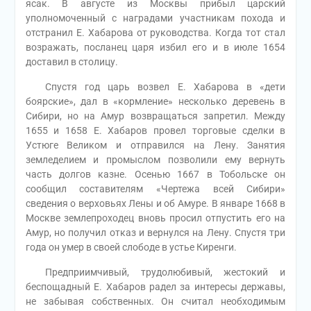
ясак. В августе из Москвы прибыл царский
уполномоченный с наградами участникам похода и
отстранил Е. Хабарова от руководства. Когда тот стал
возражать, посланец царя избил его и в июле 1654
доставил в столицу.
Спустя год царь возвел Е. Хабарова в «дети
боярские», дал в «кормление» несколько деревень в
Сибири, но на Амур возвращаться запретил. Между
1655 и 1658 Е. Хабаров провел торговые сделки в
Устюге Великом и отправился на Лену. Занятия
земледелием и промыслом позволили ему вернуть
часть долгов казне. Осенью 1667 в Тобольске он
сообщил составителям «Чертежа всей Сибири»
сведения о верховьях Лены и об Амуре. В январе 1668 в
Москве землепроходец вновь просил отпустить его на
Амур, но получил отказ и вернулся на Лену. Спустя три
года он умер в своей слободе в устье Киренги.
Предприимчивый, трудолюбивый, жестокий и
беспощадный Е. Хабаров радел за интересы державы,
не забывая собственных. Он считал необходимым