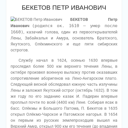
БЕКЕТОВ ПЕТР ИВАНОВИЧ
БЕКЕТОВ Петр
(родился ок. 1610 — умер после
Иванович
1660)
, казачий голова, один из первооткрывателей
Лены, Забайкалья и Амура, основатель Братского,
Якутского, Олёкминского и еще пяти сибирских
острогов.
Службу начал в 1624, осенью 1630 впервые
проследил более 500 км верхнего течения Лены, в
октябре произвел военную вылазку против оказавших
сопротивление аборигенов на Лено-Ангарском плато.
Следующей весной обследовал южную часть излучины
Лены и заложил Якутский острог (октябрь 1632). В том
же году по его заданию казак И. Падерин впервые
проплыл почти по всей (4400 км) Лене. Собирая ясак в
басс. Олёкмы и Большого Патома, П. Бекетов в 1635
открыл Олёкмо-Чарское и Патомское нагорья. В 1654
он первым из русских землепроходцев вышел на
Верхний Амур, открыл 900 км его течения (до впадения