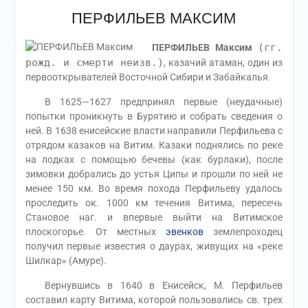
ПЕРФИЛЬЕВ МАКСИМ
(гг.
ПЕРФИЛЬЕВ Максим
рожд. и смерти неизв.)
, казачий атаман, один из
первооткрывателей Восточной Сибири и Забайкалья.
В 1625—1627 предпринял первые (неудачные)
попытки проникнуть в Бурятию и собрать сведения о
ней. В 1638 енисейские власти направили Перфильева с
отрядом казаков на Витим. Казаки поднялись по реке
на лодках с помощью бечевы (как бурлаки), после
зимовки добрались до устья Ципы и прошли по ней не
менее 150 км.
Во время похода Перфильеву удалось
проследить ок. 1000 км течения Витима, пересечь
Становое наг. и впервые выйти на Витимское
плоскогорье. От местных
эвенков
землепроходец
получил первые известия о даурах, живущих на «реке
Шилкар» (Амуре).
Вернувшись в 1640 в Енисейск, М. Перфильев
составил карту Витима, которой пользовались св. трех