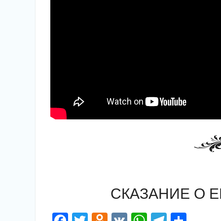
СКАЗАНИЕ О 
Facebook
Twitter
Odnoklassniki
VK
WhatsApp
Telegr
Отп