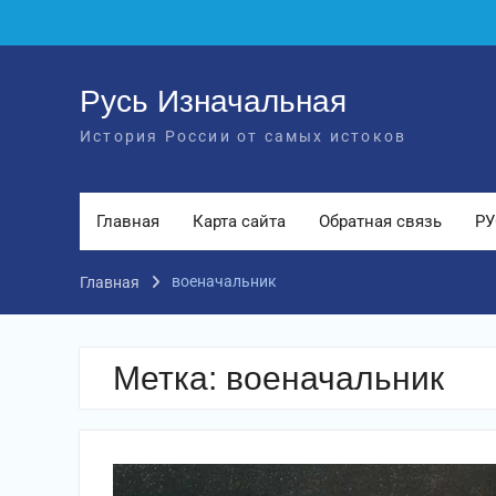
Перейти
к
содержимому
Русь Изначальная
История России от самых истоков
Главная
Карта сайта
Обратная связь
РУ
военачальник
Главная
Метка:
военачальник