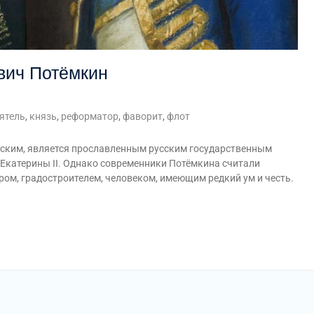
вич Потёмкин
ятель
,
князь
,
реформатор
,
фаворит
,
флот
еским, является прославленным русским государственным
 Екатерины II. Однако современники Потёмкина считали
м, градостроителем, человеком, имеющим редкий ум и честь.
am
равить