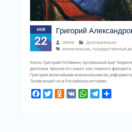
Григорий Александро
НОЯ
22
Admin
Дополнительно
военачальник
,
государственный де
Князь Григорий Потёмкин, прозванный ещё Таврич
деятелем. Многие его знают как главного фаворита
Григория величайшим военачальником, реформаторо
Таким вошёл он в Российскую историю.
Facebook
Twitter
Odnoklassniki
VK
WhatsApp
Telegr
Отп