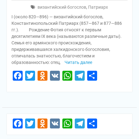
византийский богослов
,
Патриарх
I (около 820—896) — византийский богослов,
Константинопольский Патриарх (857—867 и 877—886
гг.). Рождение Фотия относят к первым
десятилетиям IX века (называются различные даты).
Семья его армянского происхождения,
придерживавшаяся халкидонского богословия,
отличалась знатностью, благочестием и
образованностью: отец,
Читать далее
Facebook
Twitter
Odnoklassniki
VK
WhatsApp
Telegram
Отправи
Facebook
Twitter
Odnoklassniki
VK
WhatsApp
Telegram
Отправи