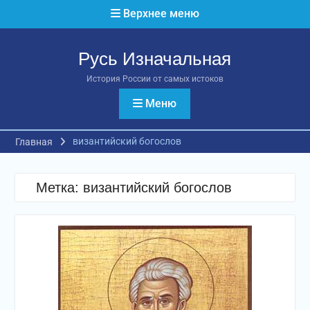
Перейти
Верхнее меню
к
содержимому
Русь Изначальная
История России от самых истоков
Меню
византийский богослов
Главная
Метка:
византийский богослов