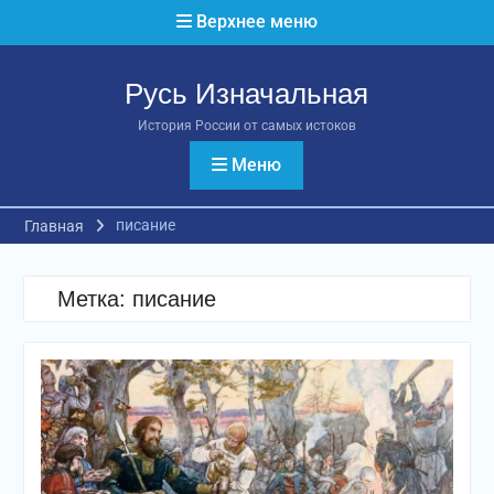
Перейти
Верхнее меню
к
содержимому
Русь Изначальная
История России от самых истоков
Меню
писание
Главная
Метка:
писание