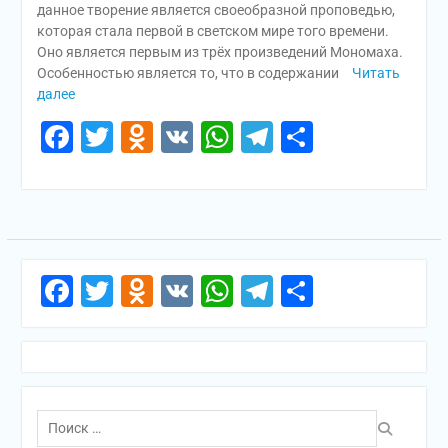
данное творение является своеобразной проповедью,
которая стала первой в светском мире того времени.
Оно является первым из трёх произведений Мономаха.
Особенностью является то, что в содержании
Читать
далее
Facebook
Twitter
Odnoklassniki
VK
WhatsApp
Telegram
Отправи
Facebook
Twitter
Odnoklassniki
VK
WhatsApp
Telegram
Отправи
Поиск
по: