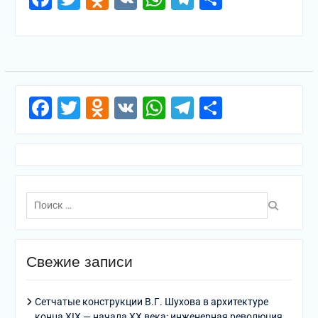
Facebook
Twitter
Odnoklassniki
VK
WhatsApp
Telegram
Отправи
Поиск
по:
Свежие записи
Сетчатые конструкции В.Г. Шухова в архитектуре
конца XIX — начала XX века: инженерная революция,