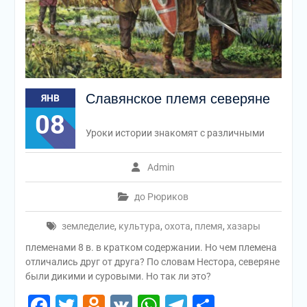
Славянское племя северяне
ЯНВ
08
Уроки истории знакомят с различными
Admin
до Рюриков
земледелие
,
культура
,
охота
,
племя
,
хазары
племенами 8 в. в кратком содержании. Но чем племена
отличались друг от друга? По словам Нестора, северяне
были дикими и суровыми. Но так ли это?
Facebook
Twitter
Odnoklassniki
VK
WhatsApp
Telegram
Отправи