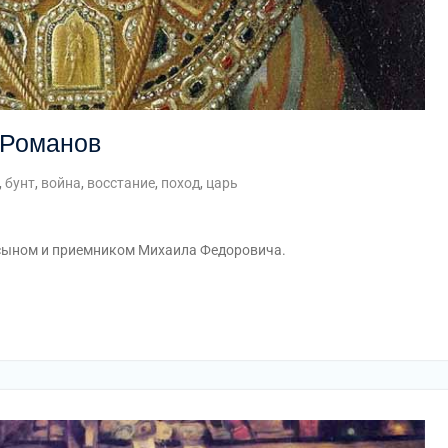
 Романов
,
бунт
,
война
,
восстание
,
поход
,
царь
 сыном и приемником Михаила Федоровича.
am
равить