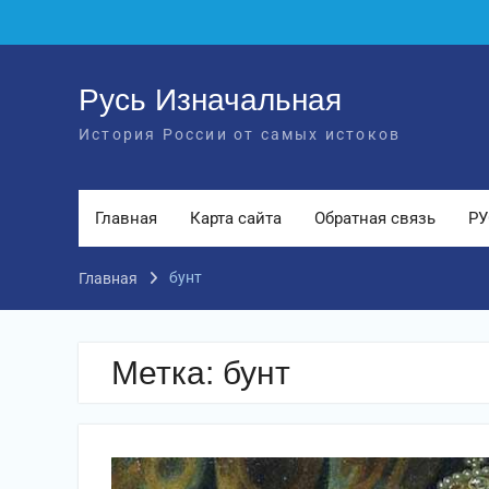
Перейти
к
содержимому
Русь Изначальная
История России от самых истоков
Главная
Карта сайта
Обратная связь
РУ
бунт
Главная
Метка:
бунт