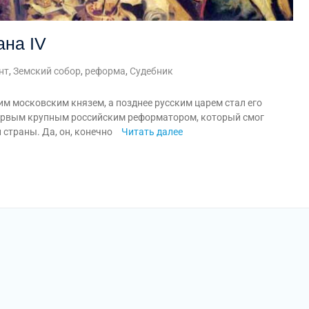
на IV
нт
,
Земский собор
,
реформа
,
Судебник
ким московским князем, а позднее русским царем стал его
 первым крупным российским реформатором, который смог
 страны. Да, он, конечно
Читать далее
am
равить