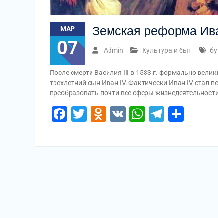
Земская реформа Ива
МАР
07
Admin
Культура и быт
бу
После смерти Василия III в 1533 г. формально вели
трехлетний сын Иван IV. Фактически Иван IV стал
преобразовать почти все сферы жизнедеятельности
Facebook
Twitter
Odnoklassniki
VK
WhatsApp
Telegr
Отп