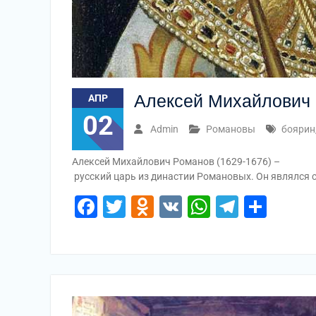
Алексей Михайлович
АПР
02
Admin
Романовы
боярин
Алексей Михайлович Романов (1629-1676) –
русский царь из династии Романовых. Он являлся
Facebook
Twitter
Odnoklassniki
VK
WhatsApp
Telegr
Отп