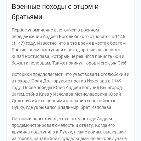
Военные походы с отцом и
братьями
Первое упоминание в летописи о военном
передвижении Андрея Боголюбского относится к 1146
(1147) году. Известно, что в это время вместе с братом
Ростиславом выступили в поход против рязанского
князя Ростислава, который не решился принять бой и
бежал к половцам. Также покинул город и его сын Глеб.
Историки предполагают, что участвовал Боголюбский и
в походе Юрия Долгорукого против Изяслава в 1149
году. После победы Юрия Андрей получил Вышгород.
Затем, отбив Киев у Изяслава Мстиславовича, Юрий
Долгорукий с сыновьями направил свое войско к
Луцку, где укрывался Владимир, брат Изяслава.
Летописи повествуют, что в этом походе Андрей
продемонстрировал смелость и отвагу. Когда его
дружина подступила к Луцку, пешие воины, вышедшие
из города, начали бой с суздальцами, но вскоре лучане