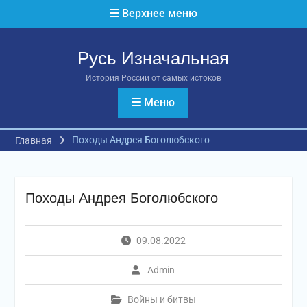
Перейти
Верхнее меню
к
содержимому
Русь Изначальная
История России от самых истоков
Меню
Походы Андрея Боголюбского
Главная
Походы Андрея Боголюбского
09.08.2022
Admin
Войны и битвы