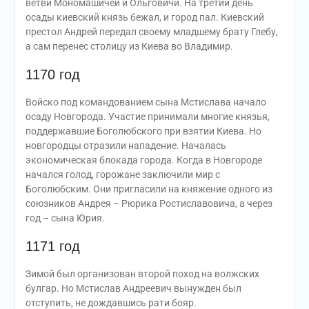
ветви Мономашичей и Ольговичи. На третий день
осады киевский князь бежал, и город пал. Киевский
престол Андрей передал своему младшему брату Глебу,
а сам перенес столицу из Киева во Владимир.
1170 год
Войско под командованием сына Мстислава начало
осаду Новгорода. Участие принимали многие князья,
поддержавшие Боголюбского при взятии Киева. Но
новгородцы отразили нападение. Началась
экономическая блокада города. Когда в Новгороде
начался голод, горожане заключили мир с
Боголюбским. Они пригласили на княжение одного из
союзников Андрея – Рюрика Ростиславовича, а через
год – сына Юрия.
1171 год
Зимой был организован второй поход на волжских
булгар. Но Мстислав Андреевич вынужден был
отступить, не дождавшись рати бояр.