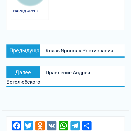
НАРОД «РУС»
Навигация
Предыдущая
Предыдущая
Князь Ярополк Ростиславич
по
запись:
записям
Следующая
Далее
Правление Андрея
запись:
Боголюбского
Facebook
Twitter
Odnoklassniki
VK
WhatsApp
Telegram
Отправи