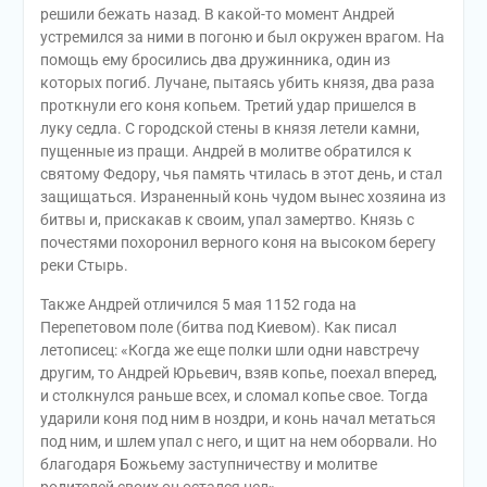
решили бежать назад. В какой-то момент Андрей
устремился за ними в погоню и был окружен врагом. На
помощь ему бросились два дружинника, один из
которых погиб. Лучане, пытаясь убить князя, два раза
проткнули его коня копьем. Третий удар пришелся в
луку седла. С городской стены в князя летели камни,
пущенные из пращи. Андрей в молитве обратился к
святому Федору, чья память чтилась в этот день, и стал
защищаться. Израненный конь чудом вынес хозяина из
битвы и, прискакав к своим, упал замертво. Князь с
почестями похоронил верного коня на высоком берегу
реки Стырь.
Также Андрей отличился 5 мая 1152 года на
Перепетовом поле (битва под Киевом). Как писал
летописец: «Когда же еще полки шли одни навстречу
другим, то Андрей Юрьевич, взяв копье, поехал вперед,
и столкнулся раньше всех, и сломал копье свое. Тогда
ударили коня под ним в ноздри, и конь начал метаться
под ним, и шлем упал с него, и щит на нем оборвали. Но
благодаря Божьему заступничеству и молитве
родителей своих он остался цел».