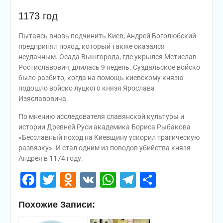
1173 год
Пытаясь вновь подчинить Киев, Андрей Боголюбский
предпринял поход, который также оказался
неудачным. Осада Вышгорода, где укрылся Мстислав
Ростиславович, длилась 9 недель. Суздальское войско
было разбито, когда на помощь киевскому князю
подошло войско луцкого князя Ярослава
Изяславовича.
По мнению исследователя славянской культуры и
истории Древней Руси академика Бориса Рыбакова
«Бесславный поход на Киевщину ускорил трагическую
развязку». И стал одним из поводов убийства князя
Андрея в 1174 году.
Facebook
Twitter
Odnoklassniki
VK
WhatsApp
Telegram
Отправи
Похожие Записи: