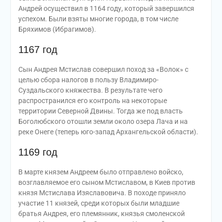
Андрей осуществил в 1164 году, который завершился
успехом. Были взяты многие города, в том числе
Бряхимов (Ибрагимов).
1167 год
Сын Андрея Мстислав совершил поход за «Волок» с
целью сбора налогов в пользу Владимиро-
Суздальского княжества. В результате чего
распространился его контроль на некоторые
территории Северной Двины. Тогда же под власть
Боголюбского отошли земли около озера Лача и на
реке Онеге (теперь юго-запад Архангельской области).
1169 год
В марте князем Андреем было отправлено войско,
возглавляемое его сыном Мстиславом, в Киев против
князя Мстислава Изяславовича. В походе приняло
участие 11 князей, среди которых были младшие
братья Андрея, его племянник, князья смоленской