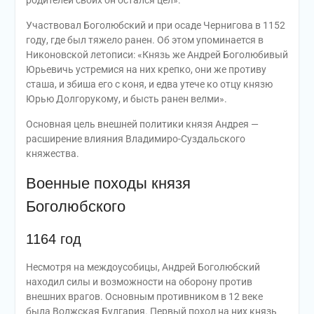
Участвовал Боголюбский и при осаде Чернигова в 1152
году, где был тяжело ранен. Об этом упоминается в
Никоновской летописи: «Князь же Андрей Боголюбивый
Юрьевичь устремися на них крепко, они же противу
сташа, и збиша его с коня, и едва утече ко отцу князю
Юрью Долгорукому, и бысть ранен велми».
Основная цель внешней политики князя Андрея —
расширение влияния Владимиро-Суздальского
княжества.
Военные походы князя
Боголюбского
1164 год
Несмотря на междоусобицы, Андрей Боголюбский
находил силы и возможности на оборону против
внешних врагов. Основным противником в 12 веке
была Волжская Булгария. Первый поход на них князь