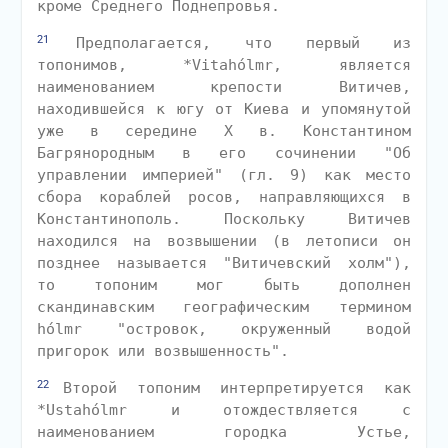
кроме Среднего Поднепровья.
21
Предполагается, что первый из
топонимов, *Vitahólmr, является
наименованием крепости Витичев,
находившейся к югу от Киева и упомянутой
уже в середине X в. Константином
Багрянородным в его сочинении "Об
управлении империей" (гл. 9) как место
сбора кораблей росов, направляющихся в
Константинополь. Поскольку Витичев
находился на возвышении (в летописи он
позднее называется "Витичевский холм"),
то топоним мог быть дополнен
скандинавским географическим термином
hólmr "островок, окруженный водой
пригорок или возвышенность".
22
Второй топоним интерпретируется как
*Ustahólmr и отождествляется с
наименованием городка Устье,