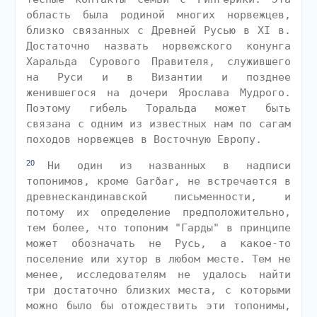
область была родиной многих норвежцев,
близко связанных с Древней Русью в XI в.
Достаточно назвать норвежского конунга
Харальда Сурового Правителя, служившего
на Руси и в Византии и позднее
женившегося на дочери Ярослава Мудрого.
Поэтому гибель Торальда может быть
связана с одним из известных нам по сагам
походов норвежцев в Восточную Европу.
20
Ни один из названных в надписи
топонимов, кроме Garðar, не встречается в
древнескандинавской письменности, и
потому их определение предположительно,
тем более, что топоним "Гарды" в принципе
может обозначать не Русь, а какое-то
поселение или хутор в любом месте. Тем не
менее, исследователям не удалось найти
три достаточно близких места, с которыми
можно было бы отождествить эти топонимы,