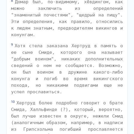
8
Домар был, по-видимому, хёвдингом, как
можно заключить из определений
"знаменитый почестями", "щедрый на пищу".
Эти определения, как правило, относились
к людям знатным, предводителям викингов и
конунгам.
9
Хотя стела заказана Хертруд в память о
ее сыне Смиде, которого она называет
"добрым воином", никаких дополнительных
сведений о нем не сообщается. Возможно,
он был воином в дружине какого-либо
конунга и погиб во время викингского
похода, но никакими подвигами еще не
успел прославиться.
10
Хертруд более подробно говорит о брате
Смида, Халльфинде (?), который, вероятно,
был лучше известен в округе, нежели Смид
(аналогичным образом, например, в надписи
из Грипсхольма погибший прославляется