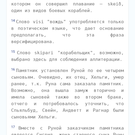
котором он совершил плавание — skeið,
один из видов боевых кораблей.
14
Слово visi "вождь" употребляется только
в поэтическом языке, что дает основание
предполагать, что эта фраза
версифицирована.
15
Слово skipari "корабельщик", возможно,
выбрано здесь для соблюдения аллитерации.
16
Памятник установлен Руной по ее четырем
сыновьям. Очевидно, их отец, Хельги, умер
ранее, т.к. Руна сама заказала памятник.
Возможно, она вышла замуж вторично и
имела сыновей также во втором браке,
отчего и потребовалось уточнить, что
Спьяльбуд, Свейн, Андветт и Рагнар были
сыновьями Хельги.
17
Вместе с Руной заказчиком памятника
является Сигрид, жена старшего сына Руны