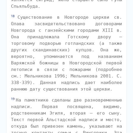
Спьяльбуда.
18
Существование в Новгороде церкви св.
Олава засвидетельствовано договорами
Новгорода с ганзейскими городами XIII в.
Она принадлежала Готскому двору —
торговому подворью готландских (а также
других скандинавских) купцов. Она же,
вероятно, упоминается под названием
Варяжской божницы в Новгородской первой
летописи в связи с пожарами (подробнее
см.: Мельникова 1996; Мельникова 2001. С.
338-339). Данная надпись дает наиболее
раннюю дату существования этой церкви.
19
На памятнике сделаны две разновременные
надписи. Первая посвящена, видимо,
родственникам Эгиля, вторая — его сыну.
Текст первой Альстадской надписи и место,
откуда был привезен камень, указывают на
тесные контакты семьи с Рингерики. Эта