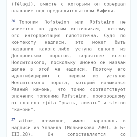
(félagi), вместе с которыми он совершал
плавание под предводительством Вифиля.
26
Топоним Rofsteinn или Rófsteinn не
известен по другим источникам, поэтому
его интерпретация гипотетична. Судя по
контексту надписи, это может быть
название какого-либо уступа одного из
Днепровских порогов, вероятнее всего
Неясытецкого, поскольку именно он назван
далее в этой же надписи. Поэтому его
идентифицируют с первым из уступов
Неясытецкого порога, который назывался
Рваный камень, что точно соответствует
значению топонима Rófsteinn, производному
от глагола rjúfa "рвать, ломать" и steinn
"камень".
27
aifur
, возможно, имеет параллель в
надписи из Упланда (Мельникова 2001. № Б-
III.28). Он сопоставляется со