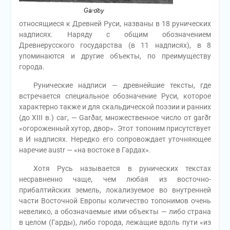
относящиеся к Древней Руси, названы в 18 рунических
надписях. Наряду с общим обозначением
Древнерусского государства (в 11 надписях), в 8
упоминаются и другие объекты, по преимуществу
города.
Рунические надписи — древнейшие тексты, где
встречается специальное обозначение Руси, которое
характерно также и для скальдической поэзии и ранних
(до XIII в.) саг, — Garðar, множественное число от garðr
«огороженный хутор, двор». Этот топоним присутствует
в И надписях. Нередко его сопровождает уточняющее
наречие austr — «на востоке в Гардах».
Хотя Русь называется в рунических текстах
несравненно чаще, чем любая из восточно-
прибалтийских земель, локализуемое во внутренней
части Восточной Европы количество топонимов очень
невелико, а обозначаемые ими объекты — либо страна
в целом (Гарды), либо города, лежащие вдоль пути «из