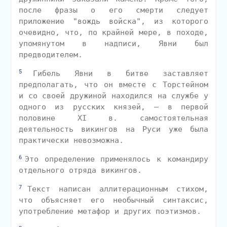
после фразы о его смерти следует
приложение "вождь войска", из которого
очевидно, что, по крайней мере, в походе,
упомянутом в надписи, Явни был
предводителем.
5
Гибель Явни в битве заставляет
предполагать, что он вместе с Торстейном
и со своей дружиной находился на службе у
одного из русских князей, — в первой
половине XI в. самостоятельная
деятельность викингов на Руси уже была
практически невозможна.
6
Это определение применялось к командиру
отдельного отряда викингов.
7
Текст написан аллитерационным стихом,
что объясняет его необычный синтаксис,
употребление метафор и других поэтизмов.