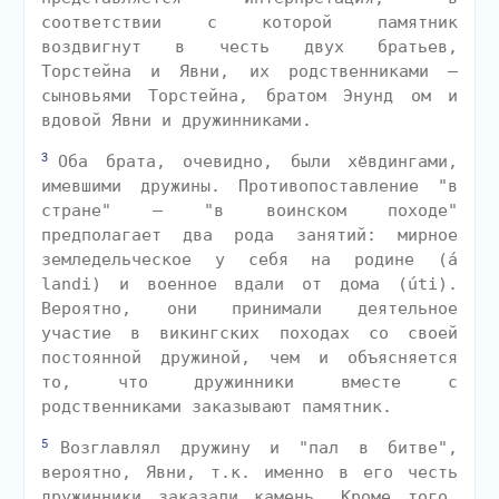
соответствии с которой памятник
воздвигнут в честь двух братьев,
Торстейна и Явни, их родственниками —
сыновьями Торстейна, братом Энунд ом и
вдовой Явни и дружинниками.
3
Оба брата, очевидно, были хёвдингами,
имевшими дружины. Противопоставление "в
стране" — "в воинском походе"
предполагает два рода занятий: мирное
земледельческое у себя на родине (á
landi) и военное вдали от дома (úti).
Вероятно, они принимали деятельное
участие в викингских походах со своей
постоянной дружиной, чем и объясняется
то, что дружинники вместе с
родственниками заказывают памятник.
5
Возглавлял дружину и "пал в битве",
вероятно, Явни, т.к. именно в его честь
дружинники заказали камень. Кроме того,