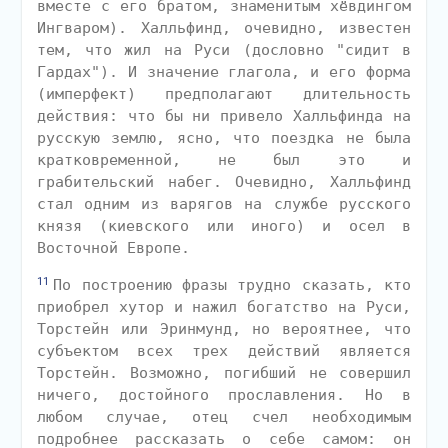
вместе с его братом, знаменитым хёвдингом
Ингваром). Халльфинд, очевидно, известен
тем, что жил на Руси (дословно "сидит в
Гардах"). И значение глагола, и его форма
(имперфект) предполагают длительность
действия: что бы ни привело Халльфинда на
русскую землю, ясно, что поездка не была
кратковременной, не был это и
грабительский набег. Очевидно, Халльфинд
стал одним из варягов на службе русского
князя (киевского или иного) и осел в
Восточной Европе.
11
По построению фразы трудно сказать, кто
приобрел хутор и нажил богатство на Руси,
Торстейн или Эринмунд, но вероятнее, что
субъектом всех трех действий является
Торстейн. Возможно, погибший не совершил
ничего, достойного прославления. Но в
любом случае, отец счел необходимым
подробнее рассказать о себе самом: он