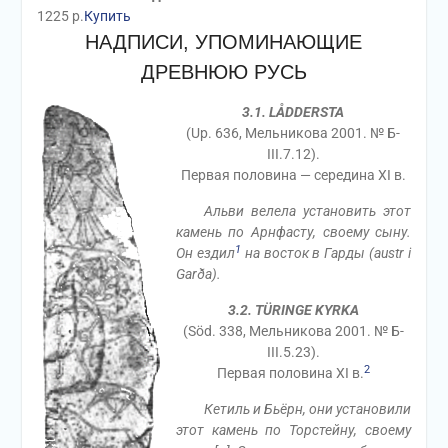
1225
р.
Купить
НАДПИСИ, УПОМИНАЮЩИЕ
ДРЕВНЮЮ РУСЬ
3.1. LÅDDERSTA
(Up. 636, Мельникова 2001. № Б-
III.7.12).
Первая половина — середина XI в.
Альви велела установить этот
камень по Арнфасту, своему сыну.
1
Он ездил
на восток в Гарды (austr i
Garða).
3.2. TÜRINGE KYRKA
(Söd. 338, Мельникова 2001. № Б-
III.5.23).
2
Первая половина XI в.
Кетиль и Бьёрн, они установили
этот камень по Торстейну, своему