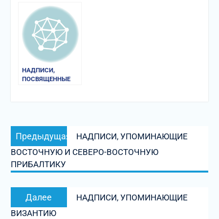
НАДПИСИ,
ПОСВЯЩЕННЫЕ
ПОХОДУ В
ВОСТОЧНУЮ
ЕВРОПУ
ШВЕДСКОГО
Навигация
ХЁВДИНГА
Предыдущая
ИНГВАРА
Предыдущая
НАДПИСИ, УПОМИНАЮЩИЕ
по
запись:
ВОСТОЧНУЮ И СЕВЕРО-ВОСТОЧНУЮ
записям
ПРИБАЛТИКУ
Следующая
Далее
НАДПИСИ, УПОМИНАЮЩИЕ
запись:
ВИЗАНТИЮ