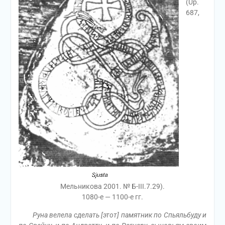
(Up.
687,
Мельникова 2001. № Б-III.7.29).
1080-е — 1100-е гг.
Руна велела сделать [этот] памятник по Спьяльбуду и