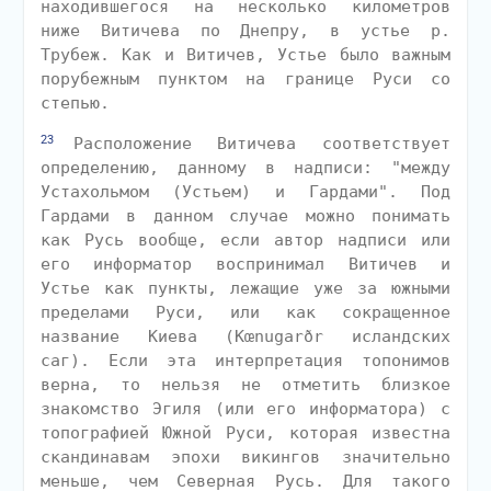
находившегося на несколько километров
ниже Витичева по Днепру, в устье р.
Трубеж. Как и Витичев, Устье было важным
порубежным пунктом на границе Руси со
степью.
23
Расположение Витичева соответствует
определению, данному в надписи: "между
Устахольмом (Устьем) и Гардами". Под
Гардами в данном случае можно понимать
как Русь вообще, если автор надписи или
его информатор воспринимал Витичев и
Устье как пункты, лежащие уже за южными
пределами Руси, или как сокращенное
название Киева (Kœnugarðr исландских
саг). Если эта интерпретация топонимов
верна, то нельзя не отметить близкое
знакомство Эгиля (или его информатора) с
топографией Южной Руси, которая известна
скандинавам эпохи викингов значительно
меньше, чем Северная Русь. Для такого