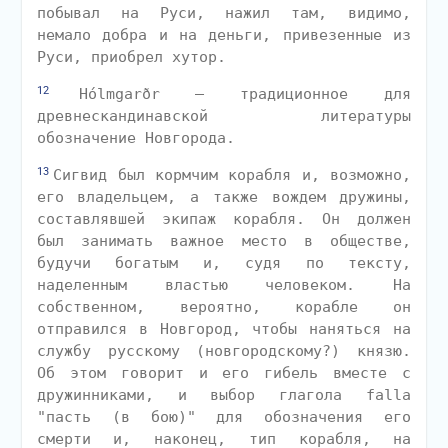
побывал на Руси, нажил там, видимо,
немало добра и на деньги, привезенные из
Руси, приобрел хутор.
12
Hólmgarðr — традиционное для
древнескандинавской литературы
обозначение Новгорода.
13
Сигвид был кормчим корабля и, возможно,
его владельцем, а также вождем дружины,
составлявшей экипаж корабля. Он должен
был занимать важное место в обществе,
будучи богатым и, судя по тексту,
наделенным властью человеком. На
собственном, вероятно, корабле он
отправился в Новгород, чтобы наняться на
службу русскому (новгородскому?) князю.
Об этом говорит и его гибель вместе с
дружинниками, и выбор глагола falla
"пасть (в бою)" для обозначения его
смерти и, наконец, тип корабля, на