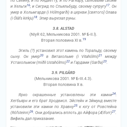
по Свейну, и по Андветту, и по Рагнару, сыновьям своим
16
17
и Хельги
; и Сигрид по Спьяльбуду, своему супругу
. Он
умер в Хольмгарде (i Hólmgarði) в церкви [святого] Олава
18
(i Óláfs kirkju)
. Эпир вырезал руны.
3.8. ALSTAD
(NIyR 62, Мельникова 2001. № Б-II.l).
19
Вторая половина XI в.
Эгиль (?) установил этот камень по Торальду, своему
20
21
сыну. Он умер
в Витахольме (i Vitahólmi)
между
22
23
Устахольмом (miðli Ustahólms)
и Гардами (Garða)
.
3.9. PILGÅRD
(Мельникова 2001. № Б-III.4.3).
Вторая половина X в.
24
Ярко окрашенные установлены эти камни
:
Хегбьярн и его брат Хродвисл. Эйстейн и Эймунд вместе
25
установили эти камни по Хравну
к югу от Ровстейна
26
27
(Rófsteinn)
. Они добрались вплоть до Айфора (Æiforr)
.
Вифиль дал приказание.