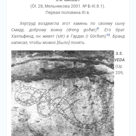
(Öl. 28, Мельникова 2001. № Б-III.8.1).
Первая половина XI в.
Хертруд воздвигла этот камень по своему сыну
9
Смиду, доброму воину (dreng goðan)
. Его брат
10
Халльфинд, он живет (sitr) в Гардах (i Görðum)
. Бранд
написал, чтобы можно [было] понять.
3.5.
VEDA
(Up.
209,