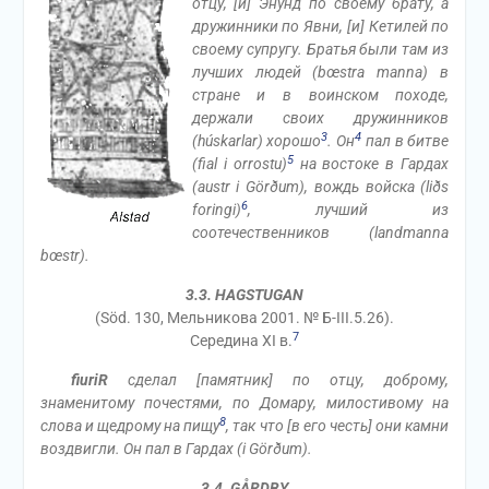
отцу, [и] Энунд по своему брату, а
дружинники по Явни, [и] Кетилей по
своему супругу. Братья были там из
лучших людей (bœstra manna) в
стране и в воинском походе,
держали своих дружинников
3
4
(húskarlar) хорошо
. Он
пал в битве
5
(fial i orrostu)
на востоке в Гардах
(austr i Görðum), вождь войска (liðs
6
foringi)
, лучший из
соотечественников (landmanna
bœstr).
3.3. HAGSTUGAN
(Söd. 130, Мельникова 2001. № Б-III.5.26).
7
Середина XI в.
fiuriR
сделал [памятник] по отцу, доброму,
знаменитому почестями, по Домару, милостивому на
8
слова и щедрому на пищу
, так что [в его честь] они камни
воздвигли. Он пал в Гардах (i Görðum).
3.4. GÅRDBY