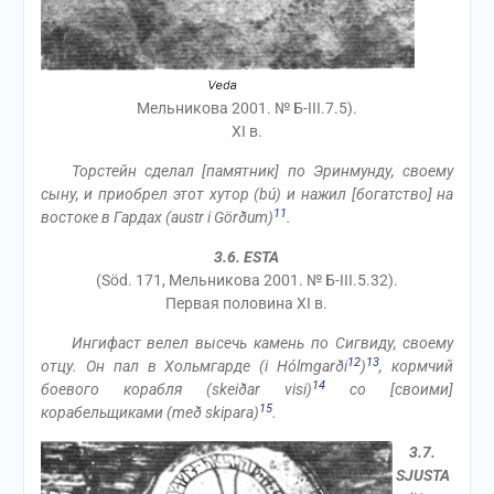
Мельникова 2001. № Б-III.7.5).
XI в.
Торстейн сделал [памятник] по Эринмунду, своему
сыну, и приобрел этот хутор (bú) и нажил [богатство] на
11
востоке в Гардах (austr i Görðum)
.
3.6. ESTA
(Söd. 171, Мельникова 2001. № Б-III.5.32).
Первая половина XI в.
Ингифаст велел высечь камень по Сигвиду, своему
12
13
отцу. Он пал в Хольмгарде (i Hólmgarði
)
, кормчий
14
боевого корабля (skeiðar visi)
со [своими]
15
корабельщиками (með skipara)
.
3.7.
SJUSTA