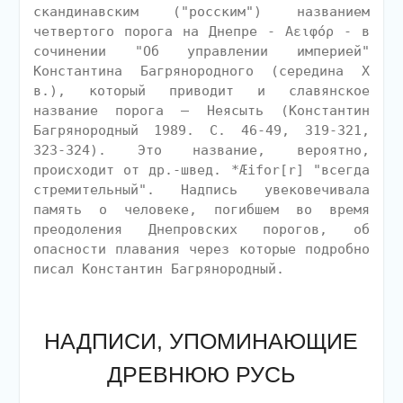
скандинавским ("росским") названием
четвертого порога на Днепре - Αειφóρ - в
сочинении "Об управлении империей"
Константина Багрянородного (середина X
в.), который приводит и славянское
название порога — Неясыть (Константин
Багрянородный 1989. С. 46-49, 319-321,
323-324). Это название, вероятно,
происходит от др.-швед. *Æifor[r] "всегда
стремительный". Надпись увековечивала
память о человеке, погибшем во время
преодоления Днепровских порогов, об
опасности плавания через которые подробно
писал Константин Багрянородный.
НАДПИСИ, УПОМИНАЮЩИЕ
ДРЕВНЮЮ РУСЬ