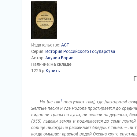
Издательство:
АСТ
Серия:
История Российского Государства
Автор:
Акунин Борис
Наличие:
На складе
1225
р.
Купить
1
Но [не так
поступают там], где [находятся] ск
желтые пески и где Родопа простирается до среди
видно ни травы на лугах, ни зелени на деревьях; 
(355) льдами земля и поднимается до семи локтей
солнце никогда не рассеивает бледных теней, — ни т
когда омывает красной водой Океана круто спустив