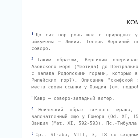
КО
1
До сих пор речь шла о природных у
ойкумены — Ливии. Теперь Вергилий п
севере.
2
Таким образом, Вергилий очерчива
Азовского моря (Меотида) до Центральн
с запада Родопскими горами, которые в
Рипейских гор?). Описание "скифской 
места своей ссылки у Овидия (см. подро
3
Кавр — северо-западный ветер.
4
Эпический образ вечного мрака, 
запечатленный еще у Гомера (Od. XI, 1
Овидия (Met. XI, 592-593), Пс.-Тибулла
5
Ср.: Strabo, VIII, 3, 18 со сходны