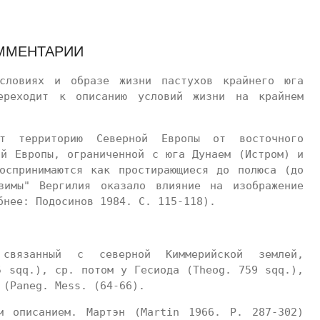
ММЕНТАРИИ
словиях и образе жизни пастухов крайнего юга
ереходит к описанию условий жизни на крайнем
ет территорию Северной Европы от восточного
ой Европы, ограниченной с юга Дунаем (Истром) и
оспринимаются как простирающиеся до полюса (до
зимы" Вергилия оказало влияние на изображение
бнее: Подосинов 1984. С. 115-118).
связанный с северной Киммерийской землей,
5 sqq.), ср. потом у Гесиода (Theog. 759 sqq.),
 (Paneg. Mess. (64-66).
м описанием. Мартэн (Martin 1966. Р. 287-302)