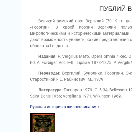
ПУБЛИЙ 
Великий римский поэт Вергилий (70-19 гг. до н
«Георгик». В своей поэзии Вергилий польз
мифологическими и историческими материалами. 
дают возможность увидеть, какие представления 
общества I в. до н.э.
Издания:
P. Vergilius Маго. Opera omnia / Rec. О. 
Ed. A. Forbiger. Vol. I—III. Lipsiae, 1873-1875. P. Vergil
Переводы:
Вергилий. Буколики. Георгики. Эне
Старостиной и Е. Рабинович. М., 1979.
Литература:
Гаспаров 1979. С. 5-34; Bellessort 19
Saint-Denis 1956; Vergiliana 1971; Wilkinson 1969.
Русская история в жизнеописаниях…