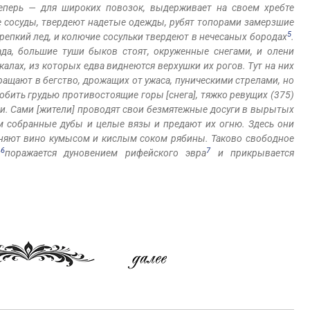
 теперь — для широких повозок, выдерживает на своем хребте
 сосуды, твердеют надетые одежды, рубят топорами замерзшие
5
репкий лед, и колючие сосульки твердеют в нечесаных бородах
.
ада, большие туши быков стоят, окруженные снегами, и олени
калах, из которых едва виднеются верхушки их рогов. Тут на них
бращают в бегство, дрожащих от ужаса, пуническими стрелами, но
обить грудью противостоящие горы [снега], тяжко ревущих (375)
ми. Сами [жители] проводят свои безмятежные досуги в вырытых
м собранные дубы и целые вязы и предают их огню. Здесь они
меняют вино кумысом и кислым соком рябины. Таково свободное
6
7
й
поражается дуновением рифейского эвра
и прикрывается
)