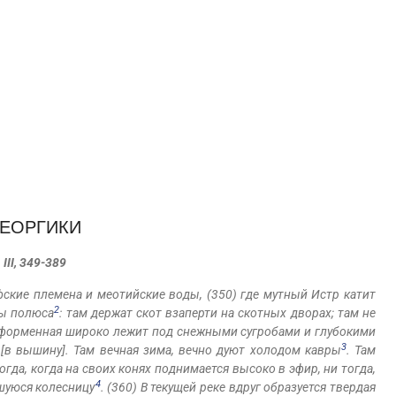
ГЕОРГИКИ
III, 349-389
ифские племена и меотийские воды, (350) где мутный Истр катит
2
ны полюса
: там держат скот взаперти на скотных дворах; там не
бесформенная широко лежит под снежными сугробами и глубокими
3
 [в вышину]. Там вечная зима, вечно дуют холодом кавры
. Там
огда, когда на своих конях поднимается высоко в эфир, ни тогда,
4
шуюся колесницу
. (360) В текущей реке вдруг образуется твердая