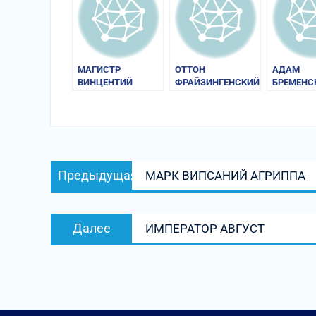
МАГИСТР
ОТТОН
АДАМ
ВИНЦЕНТИЙ
ФРАЙЗИНГЕНСКИЙ
БРЕМЕНС
(КАДЛУБЕК).
«ХРОНИКА»
«ДЕЯНИЯ
«ПОЛЬСКАЯ
ГАМБУРГ
ХРОНИКА»
АРХИЕПИ
Навигация
Предыдущая
Предыдущая
МАРК ВИПСАНИЙ АГРИППА
по
запись:
записям
Следующая
Далее
ИМПЕРАТОР АВГУСТ
запись: