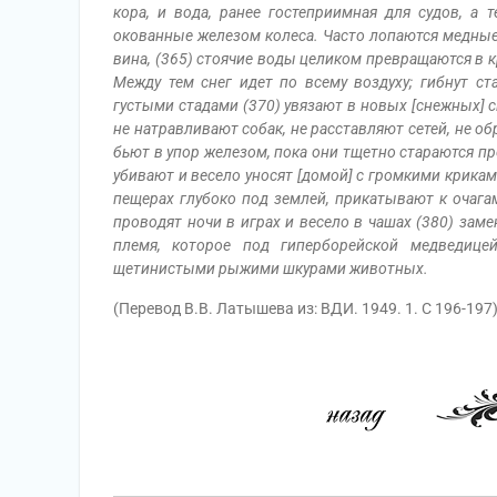
кора, и вода, ранее гостеприимная для судов, а
окованные железом колеса. Часто лопаются медные
вина, (365) стоячие воды целиком превращаются в к
Между тем снег идет по всему воздуху; гибнут ст
густыми стадами (370) увязают в новых [снежных] с
не натравливают собак, не расставляют сетей, не о
бьют в упор железом, пока они тщетно стараются пр
убивают и весело уносят [домой] с громкими крика
пещерах глубоко под землей, прикатывают к очага
проводят ночи в играх и весело в чашах (380) за
племя, которое под гиперборейской медведице
щетинистыми рыжими шкурами животных.
(Перевод В.В. Латышева из: ВДИ. 1949. 1. С 196-197