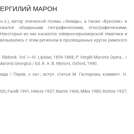
ВЕРГИЛИЙ МАРОН
.э.), автор эпической поэмы «Энеида», а также «Буколик» и
овался обширными географическими, этнографическими,
Некоторые из них касаются северночерноморской тематики и
связывались с этим регионом в просвещенных кругах римского
Ribbeck. Vol. I—III. Lipsiae, 1859-1868; P. Vergilii Maronis Opera… /
ii Maronis Georgica / Ed. R. A. B. Mynors. Oxford, 1990.
ида / Перев. с лат.; вступ. статья М. Гаспарова; коммент. Н.
20; Farelli 1991; Heinze 1957; Martin 1966; Miles 1980; Richter 1957;