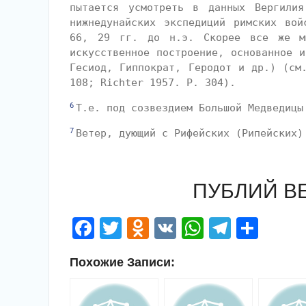
пытается усмотреть в данных Вергилия
нижнедунайских экспедиций римских во
66, 29 гг. до н.э. Скорее все же мы
искусственное построение, основанное и
Гесиод, Гиппократ, Геродот и др.) (см
108; Richter 1957. Р. 304).
6
Т.е. под созвездием Большой Медведицы
7
Ветер, дующий с Рифейских (Рипейских)
ПУБЛИЙ В
Facebook
Twitter
Odnoklassniki
VK
WhatsApp
Telegr
Отп
Похожие Записи: