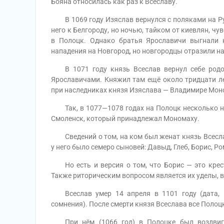
Бояна относилась как раз к Всеславу.
В 1069 году Изяслав вернулся с поляками на Рус
него к Белгороду, но ночью, тайком от киевлян, ч
в Полоцк. Однако братья Ярославичи выгнали 
нападения на Новгород, но новгородцы отразили на
В 1071 году князь Всеслав вернул себе родо
Ярославичами. Княжил там ещё около тридцати ле
при наследниках князя Изяслава — Владимире Моно
Так, в 1077—1078 годах на Полоцк несколько на
Смоленск, который принадлежал Мономаху.
Сведений о том, на ком был женат князь Всеслав
у него было семеро сыновей: Давыд, Глеб, Борис, Ро
Но есть и версия о том, что Борис — это крест
Также риторическим вопросом является их уделы, в
Всеслав умер 14 апреля в 1101 году (дата, к
сомнения). После смерти князя Всеслава все Полоц
При нём (1066 год) в Полоцке был воздвигн