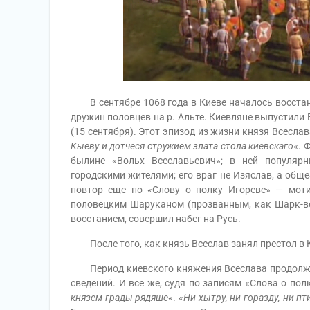
В сентябре 1068 года в Киеве началось восстан
дружин половцев на р. Альте. Киевляне выпустили 
(15 сентября). Этот эпизод из жизни князя Всеслав
Кыеву и дотчеся стружием злата стола киевскаго
«. 
былине «Вольх Всеславьевич»; в ней популяр
городскими жителями; его враг не Изяслав, а общ
повтор еще по «Слову о полку Игореве» — моти
половецким Шаруканом (прозванным, как Шарк-ве
восстанием, совершил набег на Русь.
После того, как князь Всеслав занял престол в К
Период киевского княжения Всеслава продолжалс
сведений. И все же, судя по записям «Слова о пол
князем грады рядяше
«. «
Ни хытру, ни горазду, ни п