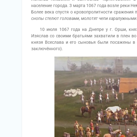
население города. 3 марта 1067 года возле реки Н
Более века спустя о кровопролитности сражения п
снопы стелют головами, молотят чепи харалужными
10 июля 1067 года на Днепре у г. Орши, княз
Изяслав со своими братьями захватили в плен во
князя Всеслава и его сыновья были посажены в 
заключённого).