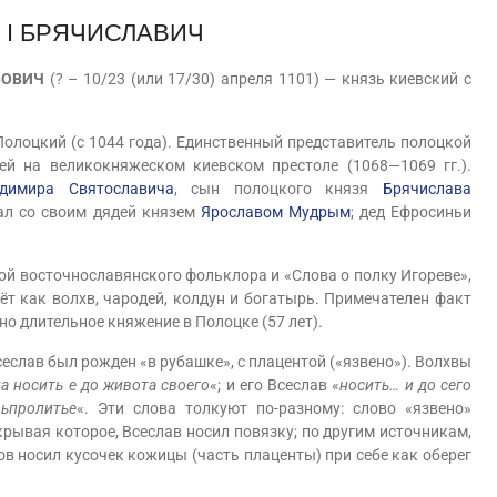
 I БРЯЧИСЛАВИЧ
ВОВИЧ
(? – 10/23 (или 17/30) апреля 1101) — князь киевский с
оцкий (с 1044 года). Единственный представитель полоцкой
й на великокняжеском киевском престоле (1068—1069 гг.).
димира Святославича
, сын полоцкого князя
Брячислава
ал со своим дядей князем
Ярославом Мудрым
; дед Ефросиньи
 восточнославянского фольклора и «Слова о полку Игореве»,
ёт как волхв, чародей, колдун и богатырь. Примечателен факт
о длительное княжение в Полоцке (57 лет).
лав был рожден «в рубашке», с плацентой («язвено»). Волхвы
да носить е до живота своего
«; и его Всеслав «
носить… и до сего
вьпролитье
«. Эти слова толкуют по-разному: слово «язвено»
рывая которое, Всеслав носил повязку; по другим источникам,
ов носил кусочек кожицы (часть плаценты) при себе как оберег