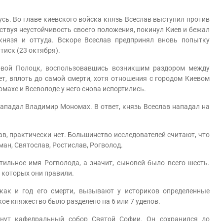
ь. Во главе киевского войска князь Всеслав выступил против
увствуя неустойчивость своего положения, покинул Киев и бежал
князя и оттуда. Вскоре Всеслав предпринял вновь попытку
тиск (23 октября).
вой Полоцк, воспользовавшись возникшим раздором между
т, вплоть до самой смерти, хотя отношения с городом Киевом
махе и Всеволоде у него снова испортились.
падал Владимир Мономах. В ответ, князь Всеслав нападал на
, практически нет. Большинство исследователей считают, что
ман, Святослав, Ростислав, Рогволод.
ильное имя Рогволода, а значит, сыновей было всего шесть.
 которых они правили.
ак и год его смерти, вызывают у историков определенные
кое княжество было разделено на 6 или 7 уделов.
ут кафедральный собор Святой Софии. Он сохранился до