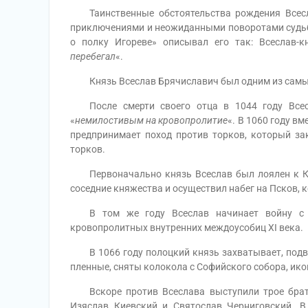
Таинственные обстоятельства рождения Всесла
приключениями и неожиданными поворотами судьбы
о полку Игореве» описывал его так: Всеслав-к
перебегал
«.
Князь Всеслав Брячиславич был одним из самых в
После смерти своего отца в 1044 году Всесл
«
немилостивым на кровопролитие
«. В 1060 году вм
предпринимает поход против торков, который за
торков.
Первоначально князь Всеслав был лоялен к Киев
соседние княжества и осуществил набег на Псков, 
В том же году Всеслав начинает войну с б
кровопролитных внутренних междоусобиц XI века.
В 1066 году полоцкий князь захватывает, подве
пленные, сняты колокола с Софийского собора, ико
Вскоре против Всеслава выступили трое брать
Изяслав Киевский и Святослав Черниговский. 