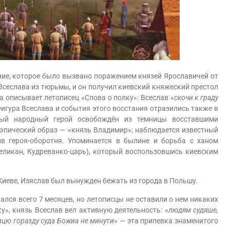
ие, которое было вызвано поражением князей Ярославичей от
Всеслава из тюрьмы, и он получил киевский княжеский престол
а описывает летописец «Слова о полку»: Всеслав «
скочи к граду
Фигура Всеслава и события этого восстания отразились также в
ный народный герой освобождён из темницы восставшими
еэпический образ — «князь Владимир»; наблюдается известный
в героя-оборотня. Упоминается в былине и борьба с ханом
ликан, Кудреванко-царь), который воспользовшись киевским
иеве, Изяслав был вынужден бежать из города в Польшу.
я всего 7 месяцев, но летописцы не оставили о нем никаких
ку», князь Всеслав вел активную деятельность: «
людям судяше,
тицю горазду суда Божиа не минути
» — эта припевка знаменитого