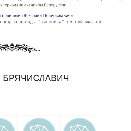
тектурным памятником Белоруссии.
а карты дважды "щелкните" по ней мышкой
I БРЯЧИСЛАВИЧ
am
равить