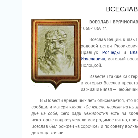
ВСЕСЛАВ
ВСЕСЛАВ I БРЯЧИСЛА
1068-1069 гг.
Всеслав Вещий, князь Пол
родовой ветви Рюриковиче
Правнук
Рогнеды
и
Вла
Изяславича
, который воев
Полоцкой.
Известен также как герой
в которых Всеслав предста
из жизни князя — необычайн
В «Повести временных лет» описывается, что Всес
сообщили матери князя: «
Се язвено навяжи на нь, 
дне на собе; сего ради немилостив есть на кро
некоторые подразумевали как родимое пятно, прик
Всеслав был рожден «в сорочке» и по совету волхв
до конца жизни.