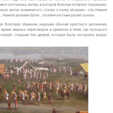
емиги состоялась битва, в которой Всеслав потерпел поражение.
исал автор знаменитого «Слова о полку Игореве»: «
На Немизе
… Немизе кровави брезе… посеяни костьми руских сынов
«.
я Всеслава обманом, нарушив обычай крестного целования,
 время мирных переговоров и привезли в Киев, где полоцкого
«поруб» (тюрьма без дверей, которая была построена вокруг