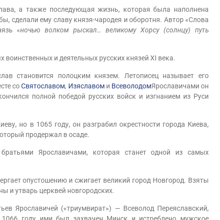
ва, а также последующая жизнь, которая была наполнена
, сделали ему славу князя-чародея и оборотня. Автор «Слова
нязь «
ночью волком рыскал… великому Хорсу (солнцу) путь
оинственных и деятельных русских князей XI века.
ав становится полоцким князем. Летописец называет его
есте со
Святославом
,
Изяславом
и
Всеволодом
Ярославичами он
кончился полной победой русских войск и изгнанием из Руси
у, но в 1065 году, он разграбил окрестности города Киева,
который продержал в осаде.
ратьями Ярославичами, которая станет одной из самых
ргает опустошению и сжигает великий город Новгород. Взяты
ны и утварь церквей новгородских.
ев Ярославичей («триумвират») — Всеволод Переяславский,
В 1066 году ими был захвачен Минск и истреблено мужское