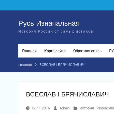
Перейти
к
содержимому
Русь Изначальная
История России от самых истоков
Главная
Карта сайта
Обратная связь
РУ
ВСЕСЛАВ I БРЯЧИСЛАВИЧ
Главная
ВСЕСЛАВ I БРЯЧИСЛАВИЧ
12.11.2016
Admin
История
,
Рюрикови