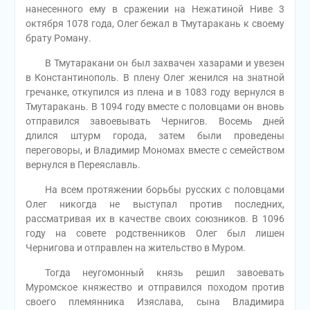
нанесенного ему в сражении на Нежатиной Ниве 3
октября 1078 года, Олег бежал в Тмутаракань к своему
брату Роману.
В Тмутаракани он был захвачен хазарами и увезен
в Константинополь. В плену Олег женился на знатной
гречанке, откупился из плена и в 1083 году вернулся в
Тмутаракань. В 1094 году вместе с половцами он вновь
отправился завоевывать Чернигов. Восемь дней
длился штурм города, затем были проведены
переговоры, и Владимир Мономах вместе с семейством
вернулся в Переяславль.
На всем протяжении борьбы русских с половцами
Олег никогда не выступал против последних,
рассматривая их в качестве своих союзников. В 1096
году на совете родственников Олег был лишен
Чернигова и отправлен на жительство в Муром.
Тогда неугомонный князь решил завоевать
Муромское княжество и отправился походом против
своего племянника Изяслава, сына Владимира