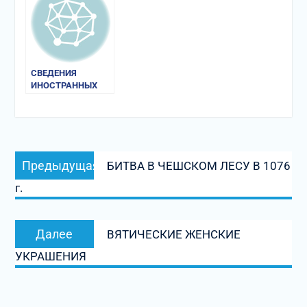
СВЕДЕНИЯ
ИНОСТРАННЫХ
ИСТОЧНИКОВ О
РУСИ И РУГАХ
Навигация
Предыдущая
Предыдущая
БИТВА В ЧЕШСКОМ ЛЕСУ В 1076
по
запись:
г.
записям
Следующая
Далее
ВЯТИЧЕСКИЕ ЖЕНСКИЕ
запись:
УКРАШЕНИЯ