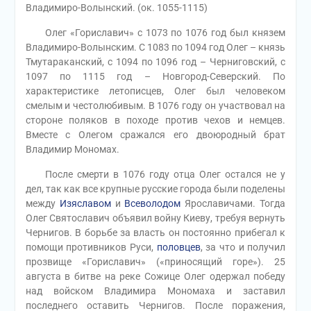
Владимиро-Волынский. (ок. 1055-1115)
Олег «Гориславич» с 1073 по 1076 год был князем
Владимиро-Волынским. С 1083 по 1094 год Олег – князь
Тмутараканский, с 1094 по 1096 год – Черниговский, с
1097 по 1115 год – Новгород-Северский. По
характеристике летописцев, Олег был человеком
смелым и честолюбивым. В 1076 году он участвовал на
стороне поляков в походе против чехов и немцев.
Вместе с Олегом сражался его двоюродный брат
Владимир Мономах.
После смерти в 1076 году отца Олег остался не у
дел, так как все крупные русские города были поделены
между
Изяславом
и
Всеволодом
Ярославичами. Тогда
Олег Святославич объявил войну Киеву, требуя вернуть
Чернигов. В борьбе за власть он постоянно прибегал к
помощи противников Руси,
половцев
, за что и получил
прозвище «Гориславич» («приносящий горе»). 25
августа в битве на реке Сожице Олег одержал победу
над войском Владимира Мономаха и заставил
последнего оставить Чернигов. После поражения,