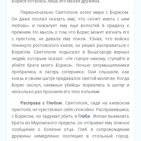
Борисе осталась лишь его малая дружина.
Первоначально Святополк хотел мира с Борисом.
Он даже послал сказать ему, что «
хочет иметь с ним
любовь
» и пожалует ему еще волостей в придачу к
прежним. Но мысль о том, что Борис может изгнать его
с престола, не давала ему покоя. Узнав, что войско
покинуло ростовского князя, он решил расправиться с
Борисом. Святополк подыскал в Вышгороде верных
людей, которым сказал: «
Не говоря никому, ступайте и
убейте брата моего Бориса
«. Ночью злоумышленники
пробрались в лагерь соперника. Они слышали, как
князь в своем шатре предавался святой молитве. Когда
Борис заснул, наемные убийцы ворвались в шатер и
несколько раз пронзили его тело копьями.
Расправа с Глебом.
Святополк, сидя на киевском
престоле, не чувствовал себя спокойно. Расправившись
с Борисом, он задумал убить и
Глеба
. Желая выманить
брата из Муромского предела, он отправил ему ложное
сообщение о болезни отца. Глеб в сопровождении
дружины немедленно поспешил в стольный город.