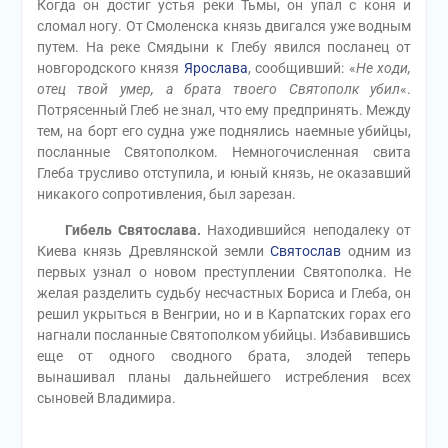
Когда он достиг устья реки Тьмы, он упал с коня и
сломал ногу. От Смоленска князь двигался уже водным
путем. На реке Смядыни к Глебу явился посланец от
новгородского князя
Ярослава
, сообщивший: «
Не ходи,
отец твой умер, а брата твоего Святополк убил
«.
Потрясенный Глеб не знал, что ему предпринять. Между
тем, на борт его судна уже поднялись наемные убийцы,
посланные Святополком. Немногочисленная свита
Глеба трусливо отступила, и юный князь, не оказавший
никакого сопротивления, был зарезан.
Гибель Святослава.
Находившийся неподалеку от
Киева князь Древлянской земли
Святослав
одним из
первых узнал о новом преступлении Святополка. Не
желая разделить судьбу несчастных Бориса и Глеба, он
решил укрыться в Венгрии, но и в Карпатских горах его
нагнали посланные Святополком убийцы. Избавившись
еще от одного сводного брата, злодей теперь
вынашивал планы дальнейшего истребления всех
сыновей Владимира.