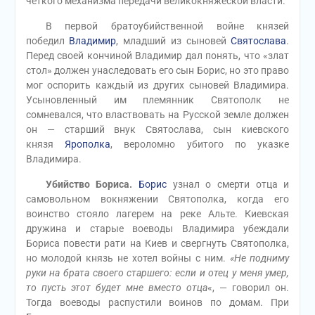
четкого механизма передачи великокняжеской власти.
В первой братоубийственной войне князей
победил
Владимир
, младший из сыновей
Святослава
.
Перед своей кончиной Владимир дал понять, что «злат
стол» должен унаследовать его сын Борис, но это право
мог оспорить каждый из других сыновей Владимира.
Усыновленный им племянник Святополк не
сомневался, что властвовать на Русской земле должен
он — старший внук Святослава, сын киевского
князя
Ярополка
, вероломно убитого по указке
Владимира.
Убийство Бориса.
Борис
узнал о смерти отца и
самовольном вокняжении Святополка, когда его
воинство стояло лагерем на реке Альте. Киевская
дружина и старые воеводы Владимира убеждали
Бориса повести рати на Киев и свергнуть Святополка,
но молодой князь не хотел войны с ним.
«Не подниму
руки на брата своего старшего: если и отец у меня умер,
то пусть этот будет мне вместо отца
«, — говорил он.
Тогда воеводы распустили воинов по домам. При