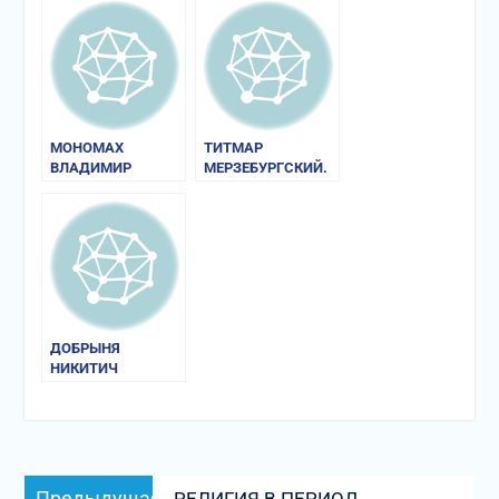
МУЧЕНИКАМ
СВЯТЫМ БОРИСУ
И ГЛЕБУ
МОНОМАХ
ТИТМАР
ВЛАДИМИР
МЕРЗЕБУРГСКИЙ.
ВСЕВОЛОДОВИЧ
ХРОНИКА
ДОБРЫНЯ
НИКИТИЧ
Навигация
Предыдущая
Предыдущая