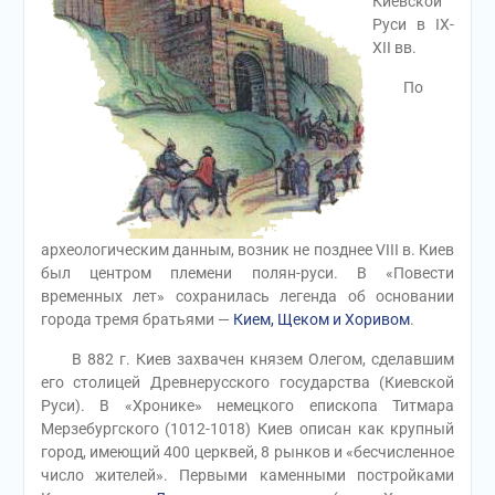
Киевской
Руси в IX-
XII вв.
По
археологическим данным, возник не позднее VIII в. Киев
был центром племени полян-руси. В «Повести
временных лет» сохранилась легенда об основании
города тремя братьями —
Кием, Щеком и Хоривом
.
В 882 г. Киев захвачен князем Олегом, сделавшим
его столицей Древнерусского государства (Киевской
Руси). В «Хронике» немецкого епископа Титмара
Мерзебургского (1012-1018) Киев описан как крупный
город, имеющий 400 церквей, 8 рынков и «бесчисленное
число жителей». Первыми каменными постройками