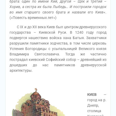
брата: один по имени Кий, другой – Щек и третий –
Хорив, а сестра их была Лыбедь… И построили городок
во имя старшего своего брата и назвали его Киев
«.
(«Повесть временных лет»)
С IX и до XII века Киев был центром древнерусского
государства – Киевской Руси. В 1240 году город
подвергся нашествию войска хана Батыя. Захватчики
разрушили памятники зодчества, в том числе церковь
Успения Богородицы с усыпальницей Великого князя
Владимира Святославича. Тогда же частично
пострадал киевский Софийский собор – древнейший из
дошедших до нас памятников древнерусской
архитектуры.
КИЕВ
—
город на р.
Днепр,
столица