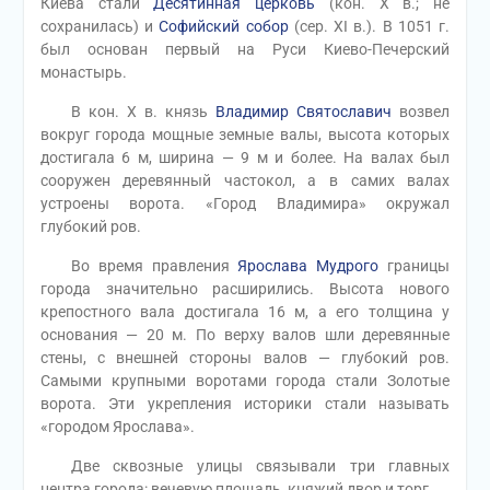
Киева стали
Десятинная церковь
(кон. X в.; не
сохранилась) и
Софийский собор
(сер. XI в.). В 1051 г.
был основан первый на Руси Киево-Печерский
монастырь.
В кон. X в. князь
Владимир Святославич
возвел
вокруг города мощные земные валы, высота которых
достигала 6 м, ширина — 9 м и более. На валах был
сооружен деревянный частокол, а в самих валах
устроены ворота. «Город Владимира» окружал
глубокий ров.
Во время правления
Ярослава Мудрого
границы
города значительно расширились. Высота нового
крепостного вала достигала 16 м, а его толщина у
основания — 20 м. По верху валов шли деревянные
стены, с внешней стороны валов — глубокий ров.
Самыми крупными воротами города стали Золотые
ворота. Эти укрепления историки стали называть
«городом Ярослава».
Две сквозные улицы связывали три главных
центра города: вечевую площадь, княжий двор и торг.